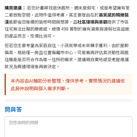
購買建議：
若您計畫尋找退休居所、週末度假宅，或是希望擁有第
二套放鬆空間，此物件值得考慮。其主要理由在於
高質感的精緻裝
潢
能節省您後續的裝修時間與預算，且
社區環境與景觀
提供了市區
住宅無法比擬的療癒感。總價 498 萬對於擁有湖景與渡假社區設施
的產品而言，性價比尚可。
但若您主要考量為家庭自住、小孩就學或未來轉手獲利，由於屋齡
偏高、格局僅一房且位置偏離市中心，可能需再評估其流動性與居
住機能是否符合作為唯一住所的需求。建議親自實地感受老屋維護
狀況及周邊環境後再做決定。
本內容由AI輔助分析整理，僅供參考，實際情況仍建議依
此房仲說明與個人需求判斷。
問與答