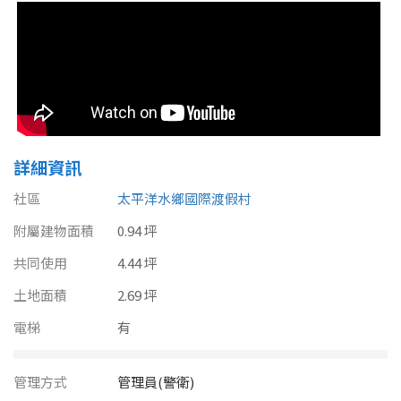
南投縣
不拘
20坪以下
雲林縣
20~30 坪
30~40 坪
嘉義市
40~50 坪
50~60 坪
嘉義縣
60~70 坪
70~80 坪
詳細資訊
台南市
社區
太平洋水鄉國際渡假村
高雄市
80坪以上
附屬建物面積
0.94 坪
澎湖縣
~
坪
共同使用
4.44 坪
屏東縣
土地面積
2.69 坪
樓層
台東縣
電梯
有
不拘
地下室
花蓮縣
管理方式
管理員(警衛)