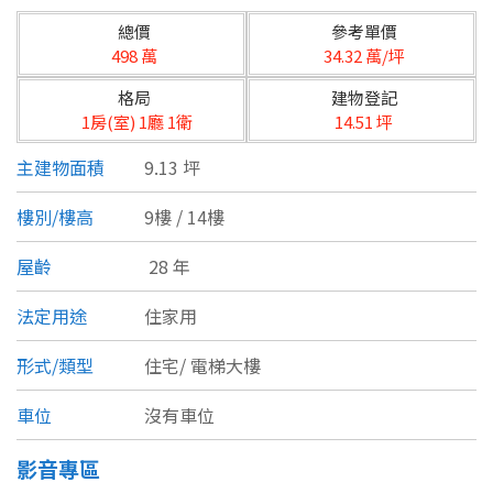
台北市
總價
參考單價
基隆市
498 萬
34.32 萬/坪
格局
建物登記
新北市
1房(室) 1廳 1衛
14.51 坪
宜蘭縣
主建物面積
9.13 坪
類型(可複選)
桃園市
樓別/樓高
9樓 / 14樓
不拘
公寓
電梯大樓
套房
新竹市
屋齡
28 年
別墅
透天厝
樓中樓
華廈
新竹縣
法定用途
住家用
農舍
辦公
店面
工廠
苗栗縣
形式/類型
住宅/
電梯大樓
台中市
廠辦
倉庫
土地
其他
車位
沒有車位
彰化縣
影音專區
坪數