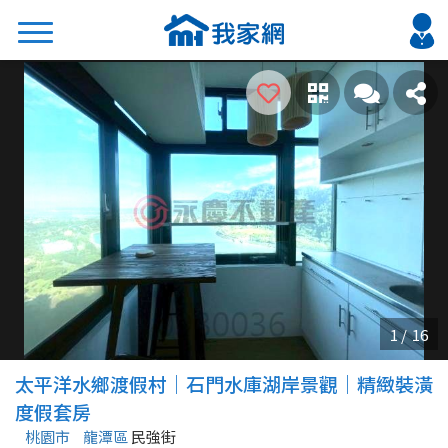
搜尋
熱門關鍵字
2026 台北降價好屋限量釋出
2026 新北降價好屋限量釋出
2026 台中降價好屋限量釋出
2026 台南降價好屋限量釋出
2026 高雄降價好屋限量釋出
縣市
區域
太平洋水鄉渡假村｜石門水庫湖岸景觀｜精緻裝潢
不限
不限
度假套房
桃園市
龍潭區
民強街