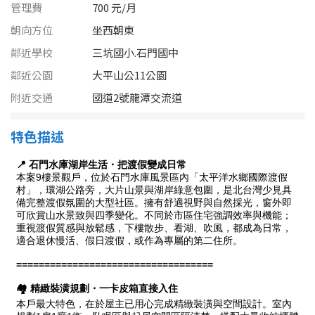
1樓
2樓
金門連江
管理費
700 元/月
朝向方位
坐西朝東
3樓
4樓
鄰近學校
三坑國小.石門國中
5~10樓
11~20樓
鄰近公園
大平山公11公園
附近交通
國道2號龍潭交流道
21樓以上
特色描述
~
樓
格局
不拘
1房
2房
3房
4房
5房以上