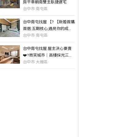
房平車朝南雙主臥捷運宅
台中市 南屯區
台中南屯找屋 【? 【新婚首購
首選:五期核心,遇見你的成家
夢】
台中市 南屯區
台中南屯找屋 屋主決心要賣
❤️‍?微笑城市｜高樓採光三房
平車
台中市 大雅區