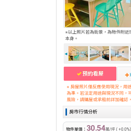
※以上照片若為街景，為物件附近
本身。
◄
預約看屋
※ 房屋照片僅反應使用現況，用
為準。若法定用途與現況不同，
風險，請購屋或承租前詳加確認
房市行情分析
30.54
物件單價：
萬/坪 ( +0.0%