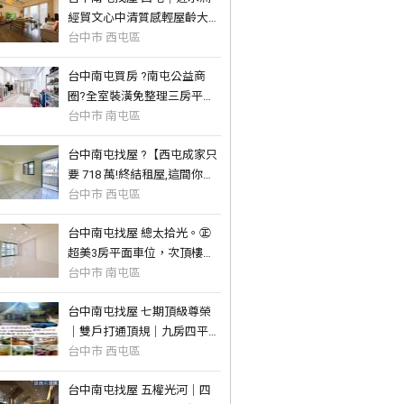
經貿文心中清質感輕屋齡大四
房平車捷運
台中市 西屯區
台中南屯買房 ?南屯公益商
圈?全室裝潢免整理三房平車
位
台中市 南屯區
台中南屯找屋 ?【西屯成家只
要 718 萬!終結租屋,這間你一
定買
台中市 西屯區
台中南屯找屋 總太拾光。㊣
超美3房平面車位，次頂樓雙
衛浴開窗
台中市 南屯區
台中南屯找屋 七期頂級尊榮
｜雙戶打通頂規｜九房四平車
豪邸
台中市 西屯區
台中南屯找屋 五權光河｜四