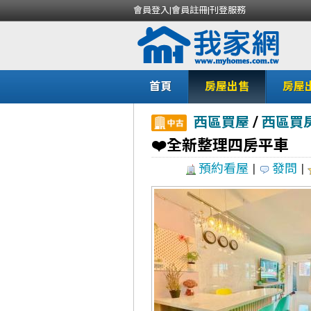
會員登入
|
會員註冊
|
刊登服務
首頁
房屋出售
房屋
/
西區買屋
西區買
❤️全新整理四房平車
預約看屋
|
發問
|