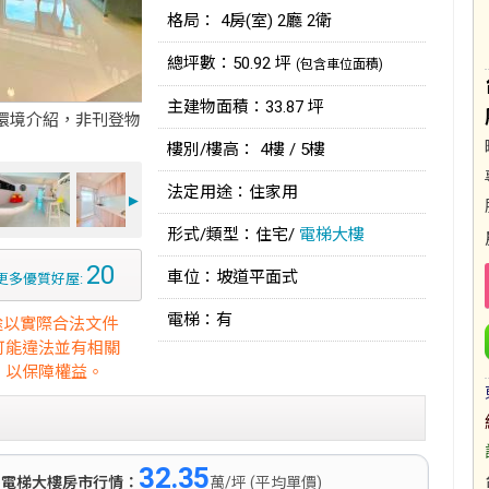
格局： 4房(室) 2廳 2衛
總坪數：50.92 坪
(包含車位面積)
主建物面積：33.87 坪
環境介紹，非刊登物
樓別/樓高： 4樓 / 5樓
法定用途：住家用
►
形式/類型：住宅/
電梯大樓
20
車位：坡道平面式
更多優質好屋:
電梯：有
途以實際合法文件
可能違法並有相關
，以保障權益。
32.35
)
電梯大樓房市行情：
萬/坪 (平均單價)