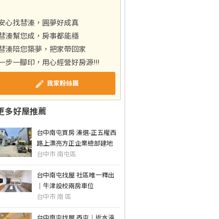
安心找彗溱，圓夢好成真
彗溱幫您成，房事都能穩
彗溱陪您築夢，把家帶回家
一步一腳印，用心經營好房源!!!
我家粉絲團
更多好屋推薦
台中南屯買房 溱選-正五權西
路上漂亮方正企業總部建地
台中市 南屯區
台中南屯找屋 社區唯一釋出
｜牛津設校兩房車位
台中市 南 區
台中南屯找屋 西屯｜近水湳