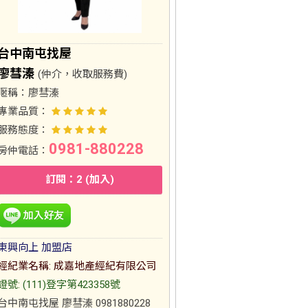
台中南屯找屋
廖彗溱
(仲介，收取服務費)
暱稱：
廖彗溱
專業品質：
服務態度：
0981-880228
房仲電話：
訂閱：2 (加入)
東興向上 加盟店
經紀業名稱: 成嘉地產經紀有限公司
證號: (111)登字第423358號
台中南屯找屋 廖彗溱 0981880228