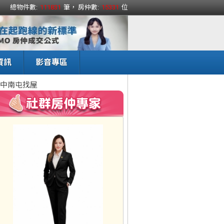
總物件數:
111831
筆， 房仲數:
15331
位
資訊
影音專區
中南屯找屋