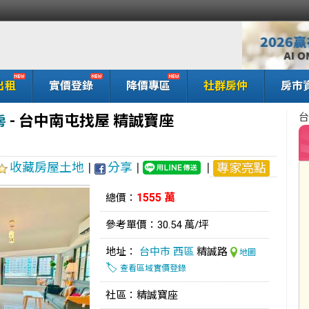
出租
實價登錄
降價專區
社群房仲
房市
台
-
台中南屯找屋 精誠寶座
房
收藏房屋土地
|
分享
|
|
專家亮點
1555 萬
總價：
參考單價：30.54 萬/坪
地址：
台中市
西區
精誠路
地圖
🏷️
查看區域實價登錄
社區：精誠寶座