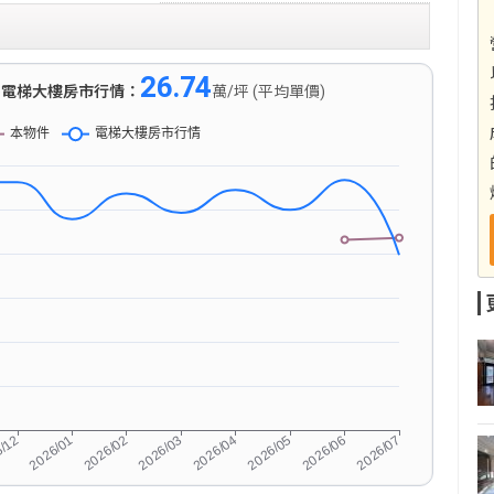
26.74
)
電梯大樓房市行情：
萬/坪 (平均單價)