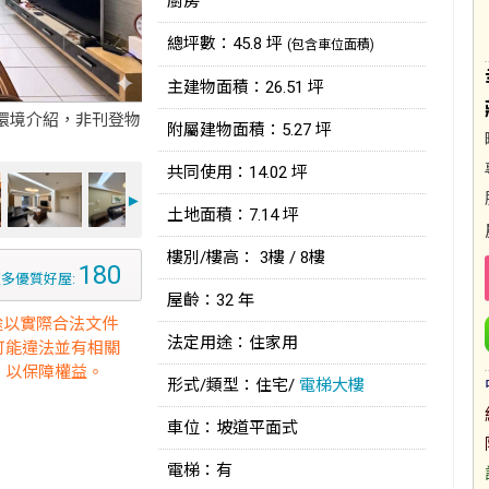
廚房
總坪數：45.8 坪
(包含車位面積)
主建物面積：26.51 坪
環境介紹，非刊登物
附屬建物面積：5.27 坪
共同使用：14.02 坪
►
土地面積：7.14 坪
樓別/樓高： 3樓 / 8樓
180
多優質好屋:
屋齡：32 年
途以實際合法文件
法定用途：住家用
可能違法並有相關
，以保障權益。
形式/類型：住宅/
電梯大樓
車位：坡道平面式
電梯：有