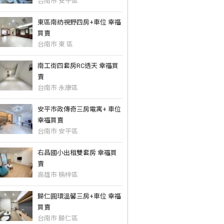
台南市 安平區
東區南紡視野四房+車位 幸福
買賣
台南市 東 區
南工街四套房RC透天 幸福買
賣
台南市 永康區
安平市政傳奇三房電寓+ 車位
幸福買賣
台南市 安平區
右昌國小出租雙套房 幸福買
賣
高雄市 楠梓區
歸仁圓環溫馨三房+車位 幸福
買賣
台南市 歸仁區