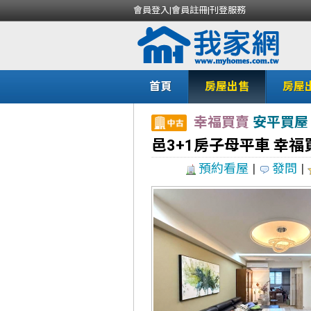
會員登入
|
會員註冊
|
刊登服務
首頁
房屋出售
房屋
幸福買賣
安平買屋
邑3+1房子母平車 幸福
預約看屋
|
發問
|