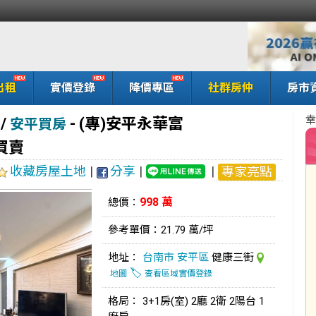
出租
實價登錄
降價專區
社群房仲
房市
幸
/
-
(專)安平永華富
安平買房
買賣
收藏房屋土地
|
分享
|
|
專家亮點
998 萬
總價：
參考單價：21.79 萬/坪
地址：
台南市
安平區
健康三街
🏷️
地圖
查看區域實價登錄
格局： 3+1房(室) 2廳 2衛 2陽台 1