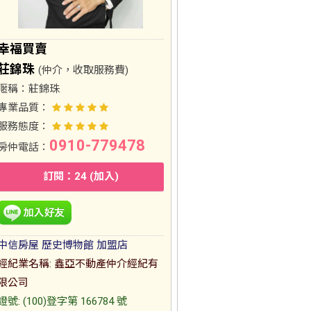
幸福買賣
莊錦珠
(仲介，收取服務費)
暱稱：
莊錦珠
專業品質：
服務態度：
0910-779478
房仲電話：
訂閱：24 (加入)
中信房屋 歷史博物館 加盟店
經紀業名稱: 鑫亞不動產仲介經紀有
限公司
證號: (100)登字第 166784 號