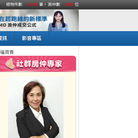
總物件數:
111795
筆， 房仲數:
15331
位
資訊
影音專區
福買賣