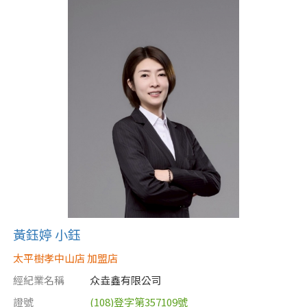
黃鈺婷 小鈺
太平樹孝中山店 加盟店
經紀業名稱
众垚鑫有限公司
證號
(108)登字第357109號