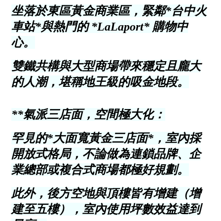
1樓
2樓
金門連江
3樓
4樓
5~10樓
11~20樓
21樓以上
~
樓
格局
不拘
1房
2房
3房
4房
5房以上