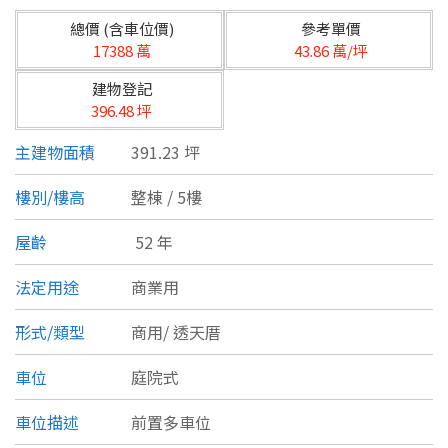
台北市
總價 (含車位價)
參考單價
基隆市
17388 萬
43.86 萬/坪
建物登記
新北市
396.48 坪
宜蘭縣
主建物面積
391.23 坪
類型(可複選)
桃園市
樓別/樓高
整棟 / 5樓
不拘
公寓
電梯大樓
套房
新竹市
屋齡
52 年
別墅
透天厝
樓中樓
華廈
新竹縣
法定用途
商業用
農舍
辦公
店面
工廠
苗栗縣
形式/類型
商用/
透天厝
台中市
廠辦
倉庫
土地
其他
車位
庭院式
彰化縣
車位描述
前置多車位
坪數