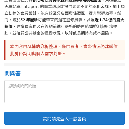
火車站與 LaLaport 的商業環境能提供源源不絕的承租客群，加上獨
立動線的套房設計，能有效區分店面與住宿區，提升營運效率。然
而，鑑於
52 年屋齡
可能帶來的潛在整修風險，以及
近 1.74 億的龐大
總價
，建議買家務必在簽約前進行嚴格的房屋結構檢測與財務規
劃，並確認公共基金的提撥狀況，以降低長期持有成本風險。
本內容由AI輔助分析整理，僅供參考，實際情況仍建議依
此房仲說明與個人需求判斷。
問與答
詢問請先登入一般會員