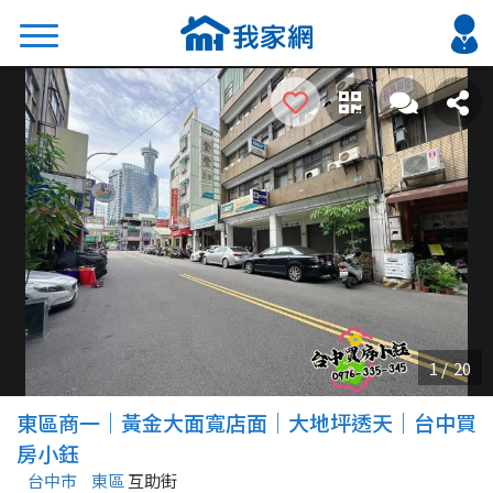
搜尋
熱門關鍵字
2026 台北降價好屋限量釋出
2026 新北降價好屋限量釋出
2026 台中降價好屋限量釋出
2026 台南降價好屋限量釋出
2026 高雄降價好屋限量釋出
縣市
區域
東區商一｜黃金大面寬店面｜大地坪透天｜台中買
不限
不限
房小鈺
台中市
東區
互助街