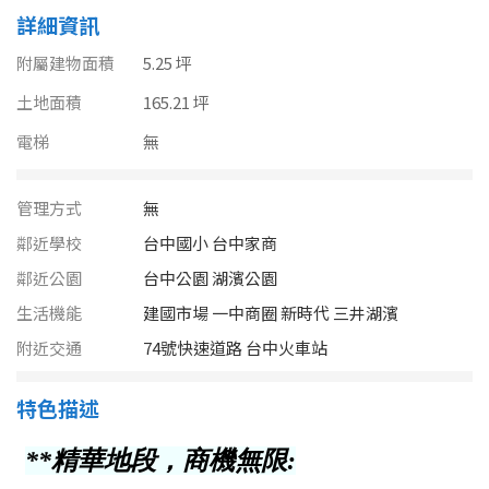
南投縣
詳細資訊
不拘
20坪以下
雲林縣
附屬建物面積
5.25 坪
20~30 坪
30~40 坪
土地面積
嘉義市
165.21 坪
電梯
40~50 坪
無
50~60 坪
嘉義縣
60~70 坪
70~80 坪
台南市
管理方式
無
鄰近學校
台中國小 台中家商
高雄市
80坪以上
鄰近公園
台中公園 湖濱公園
澎湖縣
~
坪
生活機能
建國市場 一中商圈 新時代 三井湖濱
附近交通
屏東縣
74號快速道路 台中火車站
樓層
台東縣
特色描述
不拘
地下室
花蓮縣