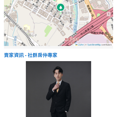
屋齡
不拘
5 年以下
5-10 年
10-20 年
Leaflet
|
©
OpenStreetMap
contributors
20-30 年
30-40 年
賣家資訊 - 社群房仲專家
40 年以上
售價