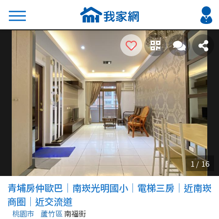
搜尋
熱門關鍵字
2026 台北降價好屋限量釋出
2026 新北降價好屋限量釋出
2026 台中降價好屋限量釋出
2026 台南降價好屋限量釋出
2026 高雄降價好屋限量釋出
縣市
區域
青埔房仲歐巴｜南崁光明國小｜電梯三房｜近南崁
不限
不限
商圈｜近交流道
桃園市
蘆竹區
南福街