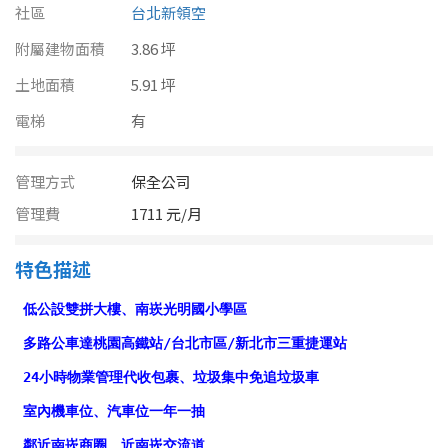
南投縣
社區
台北新領空
不拘
20坪以下
附屬建物面積
雲林縣
3.86 坪
20~30 坪
30~40 坪
土地面積
5.91 坪
嘉義市
電梯
有
40~50 坪
50~60 坪
嘉義縣
60~70 坪
70~80 坪
管理方式
保全公司
台南市
管理費
1711 元/月
高雄市
80坪以上
特色描述
澎湖縣
~
坪
屏東縣
樓層
台東縣
不拘
地下室
花蓮縣