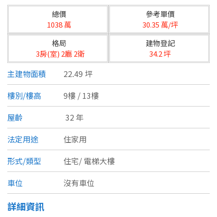
台北市
總價
參考單價
基隆市
1038 萬
30.35 萬/坪
格局
建物登記
新北市
3房(室) 2廳 2衛
34.2 坪
宜蘭縣
主建物面積
22.49 坪
類型(可複選)
桃園市
樓別/樓高
9樓 / 13樓
不拘
公寓
電梯大樓
套房
新竹市
屋齡
32 年
別墅
透天厝
樓中樓
華廈
新竹縣
法定用途
住家用
農舍
辦公
店面
工廠
苗栗縣
形式/類型
住宅/
電梯大樓
台中市
廠辦
倉庫
土地
其他
車位
沒有車位
彰化縣
詳細資訊
坪數