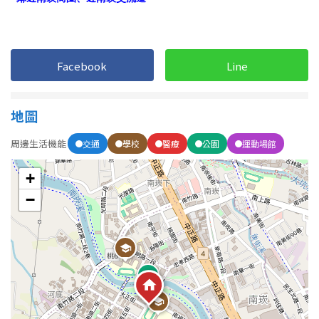
1樓
2樓
金門連江
3樓
4樓
Facebook
Line
5~10樓
11~20樓
21樓以上
地圖
周邊生活機能
交通
學校
醫療
公園
運動場館
~
樓
+
−
格局
不拘
1房
2房
3房
4房
5房以上