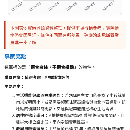
本圖表依實價登錄資料整理，提供市場行情參考；實際價
格仍會因屋況、條件不同而有所差異，建議
洽詢承辦營業
員
進一步了解。
專家亮點
這筆標的是「
適合自住，不適合投機
」的物件。
購買建議：值得考慮，但需謹慎評估。
主要理由：
生活機能與學區需求強烈
：若您購屋主要目的是為了小孩就讀
南崁光明國小，或是需要頻繁往返高鐵站與台北市區通勤，該
地點的優勢非常明顯，交通與配套能滿足核心生活需求。
居住舒適度尚可
：9 樓樓層與電梯設計能避免低樓層問題，且
雙拼大樓公設比低，室內空間實用性高。
老屋風險需留意
：由於屋齡已達 32 年，務必確認房屋結構安