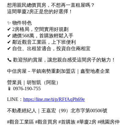
1樓
2樓
金門連江
3樓
4樓
5~10樓
11~20樓
21樓以上
~
樓
格局
不拘
1房
2房
3房
4房
5房以上