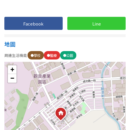
屋齡
Facebook
Line
不拘
5 年以下
地圖
5-10 年
10-20 年
周邊生活機能
學校
醫療
公園
20-30 年
30-40 年
+
40 年以上
−
售價