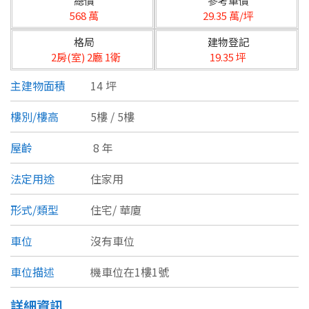
總價
參考單價
台北市
568 萬
29.35 萬/坪
基隆市
格局
建物登記
2房(室) 2廳 1衛
19.35 坪
新北市
主建物面積
14 坪
宜蘭縣
樓別/樓高
5樓 / 5樓
類型(可複選)
桃園市
屋齡
8 年
不拘
公寓
電梯大樓
套房
新竹市
法定用途
住家用
別墅
透天厝
樓中樓
華廈
新竹縣
形式/類型
住宅/
華廈
農舍
辦公
店面
工廠
苗栗縣
車位
沒有車位
台中市
廠辦
倉庫
土地
其他
車位描述
機車位在1樓1號
彰化縣
坪數
詳細資訊