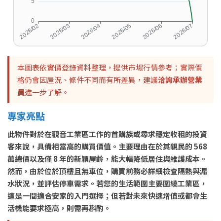
本圖表依實價登錄資料整理，提供市場行情參考；實際價
格仍會因屋況、條件不同而有所差異，建議
洽詢承辦營業
員
進一步了解。
專家亮點
此物件對於在觀音工業區工作的首購族或尋求穩定收租的投資
客來說，具備相當高的購買價值。主要理由在於其親民的 568
萬總價以及僅 8 年的新穎屋齡，能大幅降低居住與維護成本。
然而，由於位於頂樓且無車位，購買前務必詳細檢查隔熱與漏
水狀況，並評估停車需求。若您的生活範圍主要圍繞工業區，
這是一間適合安家的入門選擇；但若對未來快速增值或都會生
活機能要求極高，則需再斟酌。