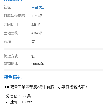
南投縣
不拘
20坪以下
社區
易品居1
雲林縣
附屬建物面積
1.75 坪
20~30 坪
30~40 坪
嘉義市
共同使用
3.6 坪
40~50 坪
50~60 坪
土地面積
4.84 坪
嘉義縣
電梯
有
60~70 坪
70~80 坪
台南市
高雄市
80坪以上
管理方式
無
管理描述
6000/年
澎湖縣
~
坪
特色描述
屏東縣
樓層
台東縣
不拘
地下室
花蓮縣