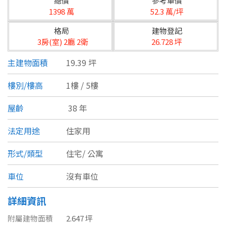
總價
參考單價
台北市
1398 萬
52.3 萬/坪
基隆市
格局
建物登記
3房(室) 2廳 2衛
26.728 坪
新北市
主建物面積
19.39 坪
宜蘭縣
樓別/樓高
1樓 / 5樓
類型(可複選)
桃園市
屋齡
38 年
不拘
公寓
電梯大樓
套房
新竹市
法定用途
住家用
別墅
透天厝
樓中樓
華廈
新竹縣
形式/類型
住宅/
公寓
農舍
辦公
店面
工廠
苗栗縣
車位
沒有車位
台中市
廠辦
倉庫
土地
其他
詳細資訊
彰化縣
附屬建物面積
2.647 坪
坪數