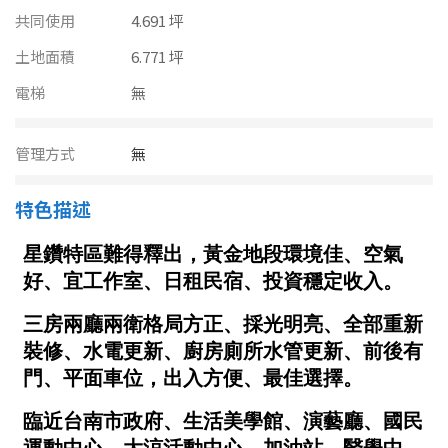
南投縣
共同使用
4.691 坪
不拘
20坪以下
雲林縣
土地面積
6.771 坪
20~30 坪
30~40 坪
電梯
無
嘉義市
40~50 坪
50~60 坪
嘉義縣
管理方式
無
60~70 坪
70~80 坪
台南市
特色描述
高雄市
80坪以上
澎湖縣
~
坪
屏東縣
樓層
台東縣
不拘
地下室
花蓮縣