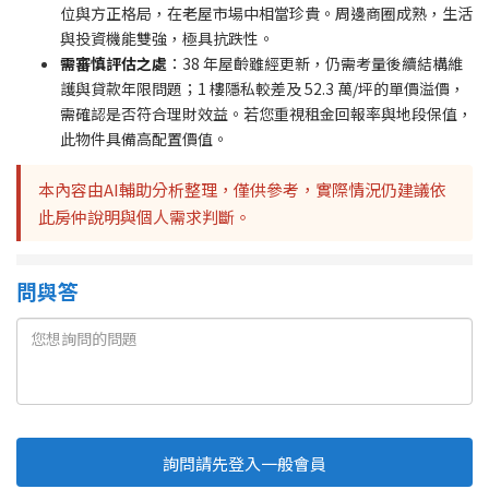
位與方正格局，在老屋市場中相當珍貴。周邊商圈成熟，生活
與投資機能雙強，極具抗跌性。
需審慎評估之處
：38 年屋齡雖經更新，仍需考量後續結構維
護與貸款年限問題；1 樓隱私較差及 52.3 萬/坪的單價溢價，
需確認是否符合理財效益。若您重視租金回報率與地段保值，
此物件具備高配置價值。
本內容由AI輔助分析整理，僅供參考，實際情況仍建議依
此房仲說明與個人需求判斷。
問與答
詢問請先登入一般會員