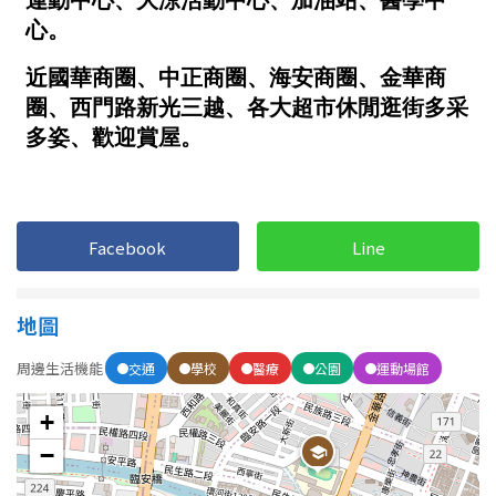
1樓
2樓
金門連江
3樓
4樓
5~10樓
11~20樓
21樓以上
~
樓
Facebook
Line
格局
地圖
不拘
1房
周邊生活機能
交通
學校
醫療
公園
運動場館
2房
3房
+
−
4房
5房以上