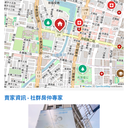
屋齡
不拘
5 年以下
5-10 年
10-20 年
20-30 年
30-40 年
40 年以上
Leaflet
|
©
OpenStreetMap
contributors
售價
賣家資訊 - 社群房仲專家