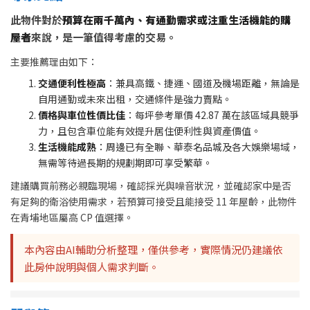
此物件對於
預算在兩千萬內、有通勤需求或注重生活機能的購
屋者
來說，是一筆值得考慮的交易。
主要推薦理由如下：
交通便利性極高
：兼具高鐵、捷運、國道及機場距離，無論是
自用通勤或未來出租，交通條件是強力賣點。
價格與車位性價比佳
：每坪參考單價 42.87 萬在該區域具競爭
力，且包含車位能有效提升居住便利性與資產價值。
生活機能成熟
：周邊已有全聯、華泰名品城及各大娛樂場域，
無需等待過長期的規劃期即可享受繁華。
建議購買前務必親臨現場，確認採光與噪音狀況，並確認家中是否
有足夠的衛浴使用需求，若預算可接受且能接受 11 年屋齡，此物件
在青埔地區屬高 CP 值選擇。
本內容由AI輔助分析整理，僅供參考，實際情況仍建議依
此房仲說明與個人需求判斷。