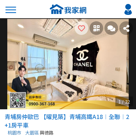
搜尋
熱門關鍵字
2026 台北降價好屋限量釋出
2026 新北降價好屋限量釋出
2026 台中降價好屋限量釋出
2026 台南降價好屋限量釋出
2026 高雄降價好屋限量釋出
縣市
區域
青埔房仲歐巴 【曜見築】青埔高鐵A18︱全聯︱2
不限
不限
+1房平車
桃園市
大園區
興德路