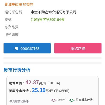
青埔美術館 加盟店
經紀業名稱
東金不動產仲介經紀有限公司
證號
(105)登字第309164號
專業品質
服務態度
0900367168
網路店鋪
房市行情分析
42.87
物件單價：
萬/坪 ( +0.0%)
25.10
華廈房市行情：
萬/坪 (平均單價)