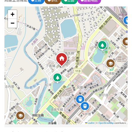
+
屋齡
−
不拘
5 年以下
5-10 年
10-20 年
20-30 年
30-40 年
40 年以上
售價
Leaflet
|
©
OpenStreetMap
contributors