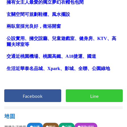
1樓
2樓
金門連江
3樓
4樓
5~10樓
11~20樓
21樓以上
~
樓
格局
不拘
1房
Facebook
Line
2房
3房
地圖
4房
5房以上
周邊生活機能
交通
學校
公園
運動場館