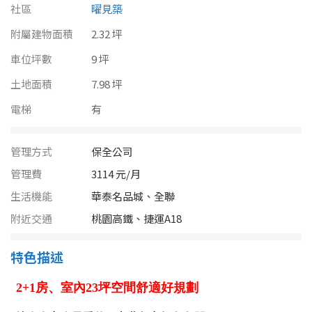
南投縣
社區
曜見築
不拘
20坪以下
附屬建物面積
雲林縣
2.32 坪
20~30 坪
30~40 坪
車位坪數
9 坪
嘉義市
土地面積
7.98 坪
40~50 坪
50~60 坪
嘉義縣
電梯
有
60~70 坪
70~80 坪
台南市
管理方式
保全公司
高雄市
80坪以上
管理費
3114 元/月
澎湖縣
生活機能
華泰名品城、全聯
~
坪
附近交通
桃園高鐵、捷運A18
屏東縣
樓層
台東縣
特色描述
不拘
地下室
花蓮縣