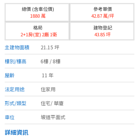
台北市
總價 (含車位價)
參考單價
基隆市
1880 萬
42.87 萬/坪
格局
建物登記
新北市
2+1房(室) 2廳 1衛
43.85 坪
宜蘭縣
主建物面積
21.15 坪
類型(可複選)
桃園市
樓別/樓高
6樓 / 8樓
不拘
公寓
電梯大樓
套房
新竹市
屋齡
11 年
別墅
透天厝
樓中樓
華廈
新竹縣
法定用途
住家用
農舍
辦公
店面
工廠
苗栗縣
形式/類型
住宅/
華廈
台中市
廠辦
倉庫
土地
其他
車位
坡道平面式
彰化縣
詳細資訊
坪數