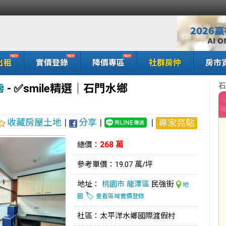
出租
實價登錄
降價專區
社群房仲
房市
石
-
✅️smile精選｜石門水鄉
房
收藏房屋土地
|
分享
|
|
專家亮點
268 萬
總價：
參考單價：19.07 萬/坪
地址：
桃園市
龍潭區
民強街
地
🏷️
圖
查看區域實價登錄
社區：太平洋水鄉國際渡假村