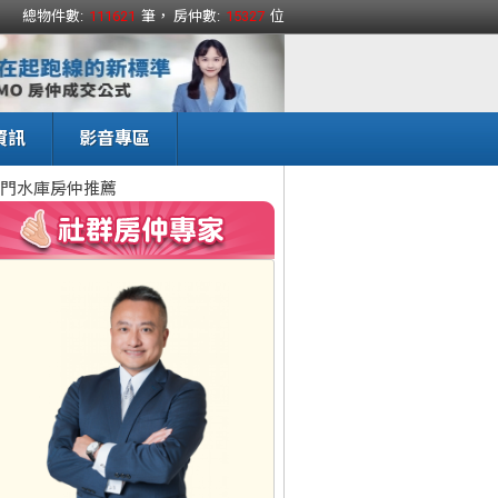
總物件數:
111621
筆， 房仲數:
15327
位
資訊
影音專區
門水庫房仲推薦