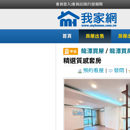
會員登入
|
會員註冊
|
刊登服務
首頁
房屋出售
房屋
/
龍潭買屋
龍潭買
精選質感套房
預約看屋
|
發問
|