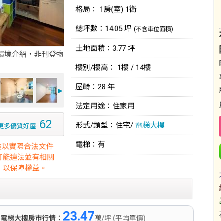
格局： 1房(室) 1衛
總坪數：14.05 坪
(不含車位面積)
土地面積：3.77 坪
環境介紹，非刊登物
樓別/樓高： 1樓 / 14樓
屋齡：28 年
►
法定用途：住家用
62
形式/類型：住宅/
電梯大樓
更多優質好屋:
電梯：有
途以實際合法文件
可能違法並有相關
，以保障權益。
23.47
)
電梯大樓房市行情：
萬/坪 (平均單價)