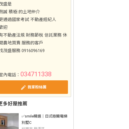
茂盛是
熱誠 積極 的土地仲介
更通過國家考試 不動產經紀人
歡迎
有不動產法規 財務節稅 信託業務 休
閒農地買賣 服務的客戶
找茂盛服務 0916096169
034711338
室內電話：
我家粉絲團
更多好屋推薦
✅️smile精選｜日式極簡電梯
別墅C
桃園市 龍潭區