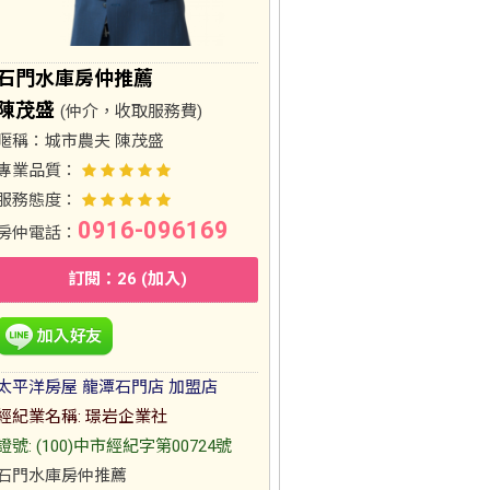
石門水庫房仲推薦
陳茂盛
(仲介，收取服務費)
暱稱：
城市農夫 陳茂盛
專業品質：
服務態度：
0916-096169
房仲電話：
訂閱：26 (加入)
太平洋房屋 龍潭石門店 加盟店
經紀業名稱: 璟岩企業社
證號: (100)中市經紀字第00724號
石門水庫房仲推薦