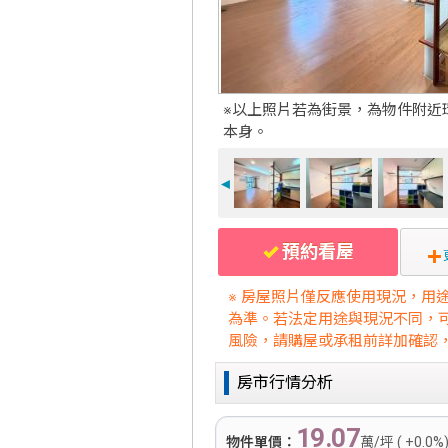
※以上照片若為街景，為物件附近
本身。
◄
預約看屋
※ 房屋照片僅反應使用現況，用
為準。若法定用途與現況不同，
風險，請購屋或承租前詳加確認
房市行情分析
19.07
物件單價：
萬/坪 ( +0.0%