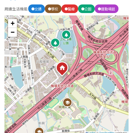
周邊生活機能
交通
學校
醫療
公園
運動場館
屋齡
+
不拘
5 年以下
−
5-10 年
10-20 年
20-30 年
30-40 年
40 年以上
售價
Leaflet
|
©
OpenStreetMap
contributors