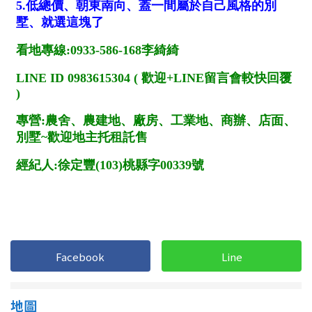
1樓
2樓
金門連江
3樓
4樓
5~10樓
11~20樓
21樓以上
~
樓
格局
不拘
1房
Facebook
Line
2房
3房
4房
5房以上
地圖