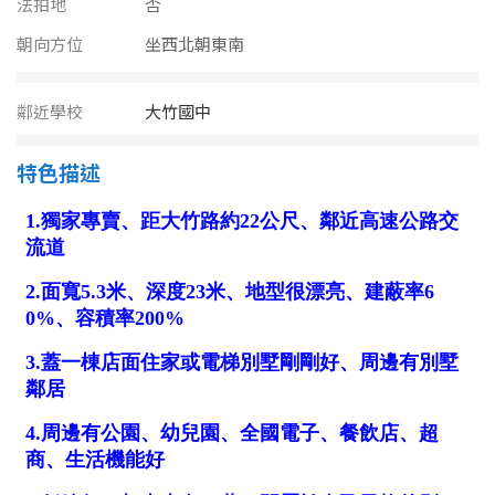
法拍地
南投縣
否
不拘
20坪以下
朝向方位
坐西北朝東南
雲林縣
20~30 坪
30~40 坪
嘉義市
鄰近學校
大竹國中
40~50 坪
50~60 坪
嘉義縣
特色描述
60~70 坪
70~80 坪
台南市
高雄市
80坪以上
澎湖縣
~
坪
屏東縣
樓層
台東縣
不拘
地下室
花蓮縣