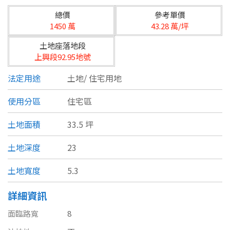
台北市
總價
參考單價
基隆市
1450 萬
43.28 萬/坪
土地座落地段
新北市
上興段92.95地號
宜蘭縣
法定用途
土地/
住宅用地
類型(可複選)
桃園市
使用分區
住宅區
不拘
公寓
電梯大樓
套房
新竹市
土地面積
33.5 坪
別墅
透天厝
樓中樓
華廈
新竹縣
土地深度
23
農舍
辦公
店面
工廠
苗栗縣
土地寬度
5.3
台中市
廠辦
倉庫
土地
其他
詳細資訊
彰化縣
面臨路寬
8
坪數