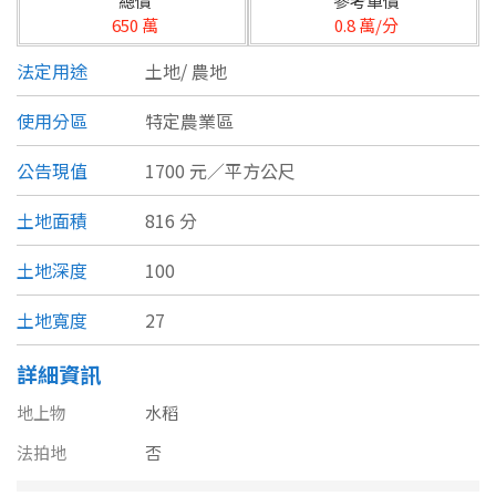
總價
參考單價
台北市
650 萬
0.8 萬/分
基隆市
法定用途
土地/
農地
新北市
使用分區
特定農業區
宜蘭縣
公告現值
1700 元／平方公尺
類型(可複選)
桃園市
土地面積
816 分
不拘
公寓
電梯大樓
套房
新竹市
土地深度
100
別墅
透天厝
樓中樓
華廈
新竹縣
土地寬度
27
農舍
辦公
店面
工廠
苗栗縣
詳細資訊
台中市
廠辦
倉庫
土地
其他
地上物
水稻
彰化縣
法拍地
否
坪數