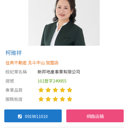
1樓
2樓
金門連江
3樓
4樓
5~10樓
11~20樓
21樓以上
柯雅祥
~
樓
住商不動産 北斗中山 加盟店
經紀業名稱
新邦地產事業有限公司
證號
102登字249955
格局
專業品質
不拘
1房
服務態度
2房
3房
0919011010
網路店鋪
4房
5房以上