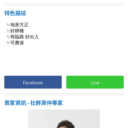
南投縣
不拘
20坪以下
特色描述
雲林縣
20~30 坪
30~40 坪
嘉義市
40~50 坪
50~60 坪
嘉義縣
60~70 坪
70~80 坪
台南市
高雄市
80坪以上
澎湖縣
~
坪
Facebook
Line
屏東縣
賣家資訊 - 社群房仲專家
樓層
台東縣
不拘
地下室
花蓮縣