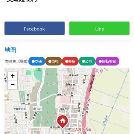
1樓
2樓
金門連江
3樓
4樓
Facebook
Line
5~10樓
11~20樓
21樓以上
地圖
周邊生活機能
交通
學校
醫療
公園
運動場館
~
樓
+
−
格局
不拘
1房
2房
3房
4房
5房以上