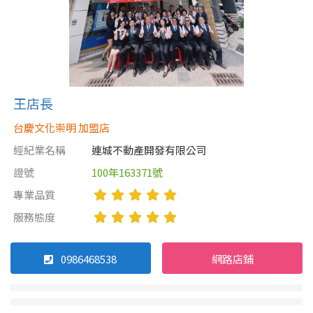
王店長
台慶文化崇明 加盟店
經紀業名稱
連城不動產開發有限公司
證號
100年163371號
專業品質
服務態度
0986468538
網路店鋪