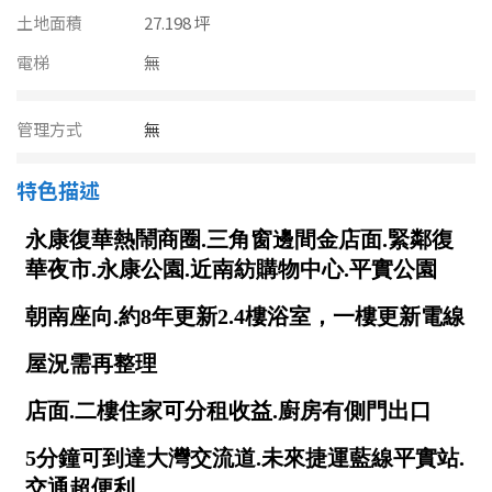
南投縣
土地面積
27.198 坪
不拘
20坪以下
雲林縣
電梯
無
20~30 坪
30~40 坪
嘉義市
管理方式
無
40~50 坪
50~60 坪
嘉義縣
特色描述
60~70 坪
70~80 坪
台南市
高雄市
80坪以上
澎湖縣
~
坪
屏東縣
樓層
台東縣
不拘
地下室
花蓮縣