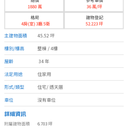
總價
參考單價
台北市
1880 萬
36 萬/坪
基隆市
格局
建物登記
4房(室) 3廳 5衛
52.223 坪
新北市
主建物面積
45.52 坪
宜蘭縣
樓別/樓高
整棟 / 4樓
類型(可複選)
桃園市
屋齡
34 年
不拘
公寓
電梯大樓
套房
新竹市
法定用途
住家用
別墅
透天厝
樓中樓
華廈
新竹縣
形式/類型
住宅/
透天厝
農舍
辦公
店面
工廠
苗栗縣
車位
沒有車位
台中市
廠辦
倉庫
土地
其他
詳細資訊
彰化縣
附屬建物面積
6.703 坪
坪數