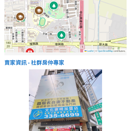
屋齡
不拘
5 年以下
5-10 年
10-20 年
Leaflet
|
©
OpenStreetMap
contributors
20-30 年
30-40 年
賣家資訊 - 社群房仲專家
40 年以上
售價