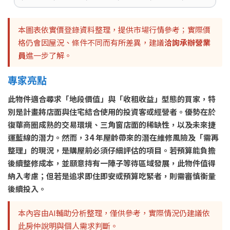
本圖表依實價登錄資料整理，提供市場行情參考；實際價
格仍會因屋況、條件不同而有所差異，建議
洽詢承辦營業
員
進一步了解。
專家亮點
此物件適合尋求「地段價值」與「收租收益」型態的買家，特
別是計畫將店面與住宅結合使用的投資客或經營者。優勢在於
復華商圈成熟的交易環境、三角窗店面的稀缺性，以及未來捷
運藍線的潛力。然而，34 年屋齡帶來的潛在維修風險及「需再
整理」的現況，是購屋前必須仔細評估的項目。若預算能負擔
後續整修成本，並願意持有一陣子等待區域發展，此物件值得
納入考慮；但若是追求即住即安或預算吃緊者，則需審慎衡量
後續投入。
本內容由AI輔助分析整理，僅供參考，實際情況仍建議依
此房仲說明與個人需求判斷。