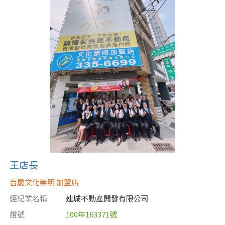
屋齡
不拘
5 年以下
5-10 年
10-20 年
20-30 年
30-40 年
40 年以上
王店長
售價
台慶文化崇明 加盟店
經紀業名稱
連城不動產開發有限公司
證號
100年163371號