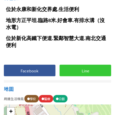
南投縣
不拘
20坪以下
雲林縣
20~30 坪
30~40 坪
嘉義市
40~50 坪
50~60 坪
嘉義縣
60~70 坪
70~80 坪
台南市
高雄市
80坪以上
澎湖縣
Facebook
Line
~
坪
屏東縣
地圖
樓層
台東縣
周邊生活機能
學校
醫療
公園
不拘
地下室
花蓮縣
+