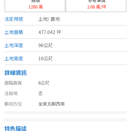
總價
參考單價
台北市
1280 萬
2.68 萬/坪
基隆市
法定用途
土地/
農地
新北市
土地面積
477.042 坪
宜蘭縣
土地深度
96公尺
類型(可複選)
桃園市
土地寬度
16公尺
不拘
公寓
電梯大樓
套房
新竹市
詳細資訊
別墅
透天厝
樓中樓
華廈
新竹縣
面臨路寬
8公尺
農舍
辦公
店面
工廠
苗栗縣
法拍地
否
朝向方位
坐東北朝西南
台中市
廠辦
倉庫
土地
其他
彰化縣
坪數
特色描述