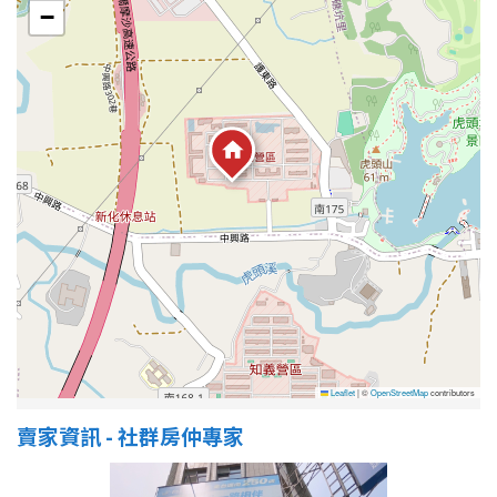
1樓
2樓
金門連江
−
3樓
4樓
5~10樓
11~20樓
21樓以上
~
樓
格局
不拘
1房
Leaflet
|
©
OpenStreetMap
contributors
2房
3房
賣家資訊 - 社群房仲專家
4房
5房以上