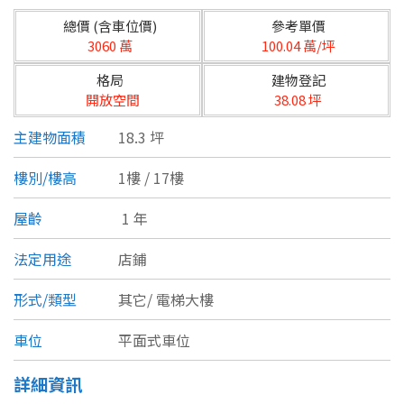
台北市
總價 (含車位價)
參考單價
基隆市
3060 萬
100.04 萬/坪
格局
建物登記
新北市
開放空間
38.08 坪
宜蘭縣
主建物面積
18.3 坪
類型(可複選)
桃園市
樓別/樓高
1樓 / 17樓
不拘
公寓
電梯大樓
套房
新竹市
屋齡
1 年
別墅
透天厝
樓中樓
華廈
新竹縣
法定用途
店鋪
農舍
辦公
店面
工廠
苗栗縣
形式/類型
其它/
電梯大樓
台中市
廠辦
倉庫
土地
其他
車位
平面式車位
彰化縣
詳細資訊
坪數