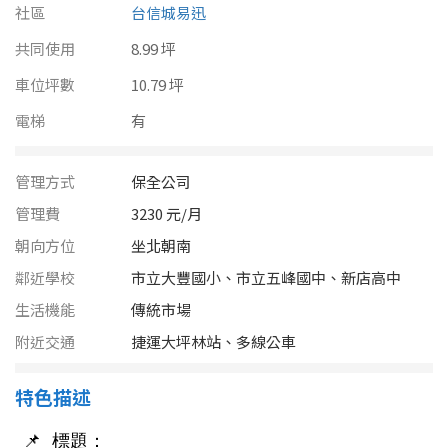
南投縣
社區
台信城易迅
不拘
20坪以下
共同使用
雲林縣
8.99 坪
20~30 坪
30~40 坪
車位坪數
10.79 坪
嘉義市
電梯
有
40~50 坪
50~60 坪
嘉義縣
60~70 坪
70~80 坪
管理方式
保全公司
台南市
管理費
3230 元/月
高雄市
80坪以上
朝向方位
坐北朝南
澎湖縣
鄰近學校
市立大豐國小、市立五峰國中、新店高中
~
坪
生活機能
傳統市場
屏東縣
附近交通
捷運大坪林站、多線公車
樓層
台東縣
特色描述
不拘
地下室
花蓮縣