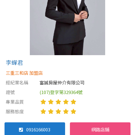
李蟬君
三重三和店 加盟店
經紀業名稱
富誠房屋仲介有限公司
證號
(107)登字第329364號
專業品質
服務態度
0916166003
網路店鋪