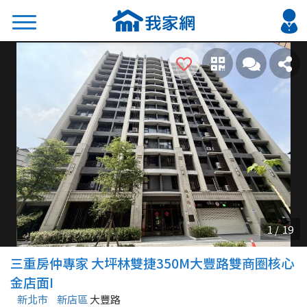
搜尋
熱門關鍵字
2026 台北降價好屋限量釋出
2026 新北降價好屋限量釋出
2026 台中降價好屋限量釋出
2026 台南降價好屋限量釋出
2026 高雄降價好屋限量釋出
縣市
區域
三重房仲專家 大坪林雙捷350M大豐路雙商圈核心
不限
不限
金店面I
新北市
新店區
大豐路