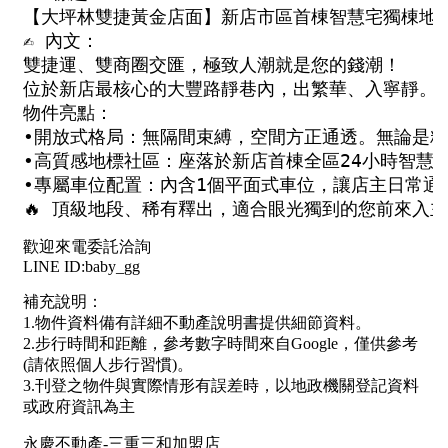
1樓
2樓
金門連江
3樓
4樓
5~10樓
11~20樓
21樓以上
~
樓
格局
不拘
1房
2房
3房
4房
5房以上