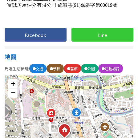
屋齡
不拘
5 年以下
Facebook
Line
5-10 年
10-20 年
地圖
20-30 年
30-40 年
周邊生活機能
交通
學校
醫療
公園
運動場館
40 年以上
+
−
售價