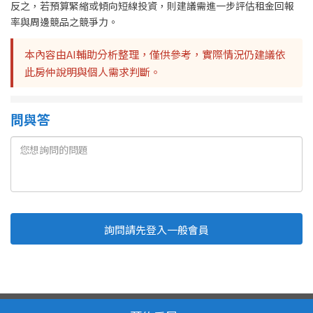
反之，若預算緊縮或傾向短線投資，則建議需進一步評估租金回報
率與周邊競品之競爭力。
本內容由AI輔助分析整理，僅供參考，實際情況仍建議依
此房仲說明與個人需求判斷。
問與答
詢問請先登入一般會員
Line
Fb
複製連結
取消
送出