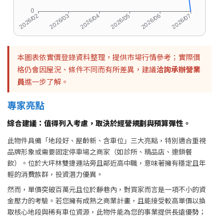
本圖表依實價登錄資料整理，提供市場行情參考；實際價
格仍會因屋況、條件不同而有所差異，建議
洽詢承辦營業
員
進一步了解。
專家亮點
綜合建議：值得列入考慮，取決於經營規劃與預算彈性。
此物件具備「地段好、屋齡新、含車位」三大亮點，特別適合重視
品牌形象或需要固定停車場之商家（如診所、精品店、連鎖餐
飲）。位於大坪林雙捷運站旁且鄰近高中職，意味著擁有穩定且年
輕的消費族群，投資潛力優異。
然而，單價突破百萬元且位於靜巷內，對買家而言是一項不小的資
金壓力的考驗。若您擁有成熟之商業計畫，且能接受較高單價以換
取核心地段與稀有車位資源，此物件能為您的事業提供長遠優勢；