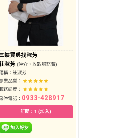
三峽買房找淑芳
莊淑芳
(仲介，收取服務費)
暱稱：
莊淑芳
專業品質：
服務態度：
0933-428917
房仲電話：
訂閱：1 (加入)