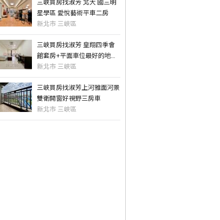
三峽買房找淑芳 北大 國三明
星學區 愛悅藝術平車二房
新北市 三峽區
三峽買房找淑芳 皇翔四季會
館套房+平面車位最好的地段
最好的安排
新北市 三峽區
三峽買房找淑芳上河雅面河景
雙衛開窗好視野三房車
新北市 三峽區