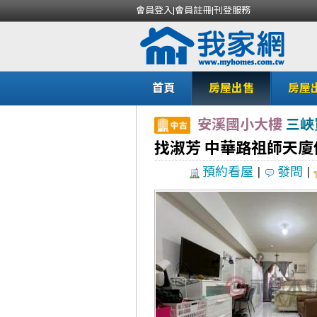
會員登入
|
會員註冊
|
刊登服務
首頁
房屋出售
房屋
安溪國小大樓
三峽
找淑芳 中華路祖師天
預約看屋
|
發問
|