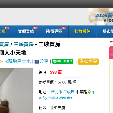
出租
實價登錄
降價專區
社群房仲
房市
三
/
-
三峽買房
買屋
三峽買房
廈個人小天地
收藏房屋土地
|
分享
|
|
專家亮點
598 萬
總價：
參考單價：57.06 萬/坪
地址：
新北市
三峽區
中華路
地
🏷️
圖
查看區域實價登錄
社區：祖師天廈