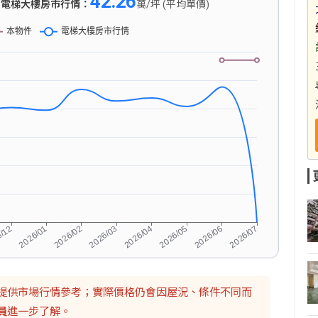
42.26
)
電梯大樓房市行情：
萬/坪 (平均單價)
提供市場行情參考；實際價格仍會因屋況、條件不同而
員
進一步了解。