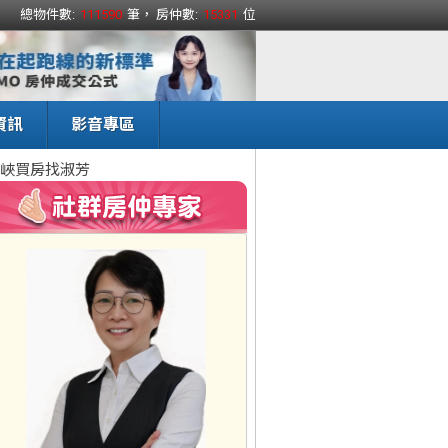
總物件數:
111590
筆， 房仲數:
15331
位
資訊
影音專區
峽買房找淑芳