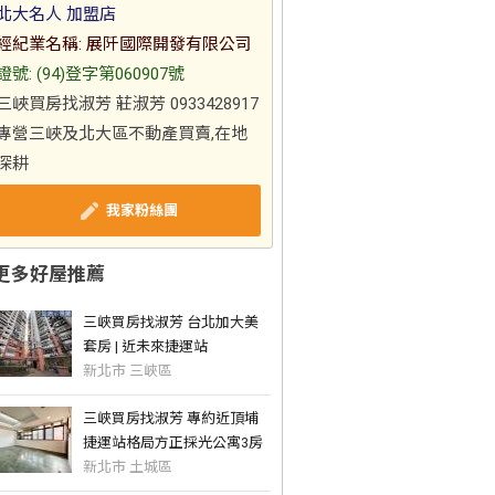
北大名人 加盟店
經紀業名稱: 展阡國際開發有限公司
證號: (94)登字第060907號
三峽買房找淑芳 莊淑芳 0933428917
專營三峽及北大區不動產買賣,在地
深耕
我家粉絲團
更多好屋推薦
三峽買房找淑芳 台北加大美
套房 | 近未來捷運站
新北市 三峽區
三峽買房找淑芳 專約近頂埔
捷運站格局方正採光公寓3房
新北市 土城區