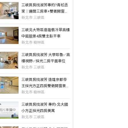
三峽買房找淑芳專約?青松丞
家｜邊間三房車+雙衛開窗｜
輕屋齡
新北市 三峽區
三峽北大特區遠雄翡冷翠高樓
中庭靓景4房雙主臥平車
新北市 樹林區
三峽買房找淑芳 大學耶魯✅高
樓視野✅採光二房平面車位
新北市 三峽區
三峽買房找淑芳 遠雄京都帝
王採光方正四房雙衛開窗景觀
宅
新北市 樹林區
三峽買房找淑芳 專約-北大國
小方正採光四房美寓
新北市 三峽區