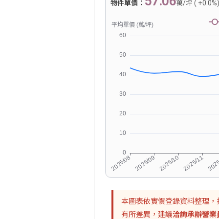
57.06
物件單價：
萬/坪 ( +0.0%
本圖表依實價登錄資料整理，
有所差異，建議
洽詢承辦營業