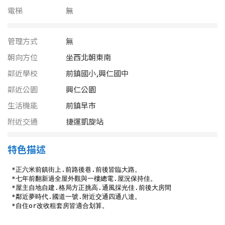
南投縣
電梯
無
不拘
20坪以下
雲林縣
20~30 坪
30~40 坪
管理方式
無
嘉義市
朝向方位
坐西北朝東南
40~50 坪
50~60 坪
嘉義縣
鄰近學校
前鎮國小,興仁國中
鄰近公園
興仁公園
60~70 坪
70~80 坪
台南市
生活機能
前鎮早市
高雄市
80坪以上
附近交通
捷運凱旋站
澎湖縣
~
坪
特色描述
屏東縣
樓層
台東縣
不拘
地下室
花蓮縣