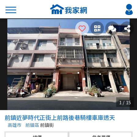
搜尋
熱門關鍵字
2026 台北降價好屋限量釋出
2026 新北降價好屋限量釋出
2026 台中降價好屋限量釋出
2026 台南降價好屋限量釋出
2026 高雄降價好屋限量釋出
縣市
區域
前鎮近夢時代正街上前路後巷騎樓車庫透天
不限
不限
高雄市
前鎮區
前鎮街