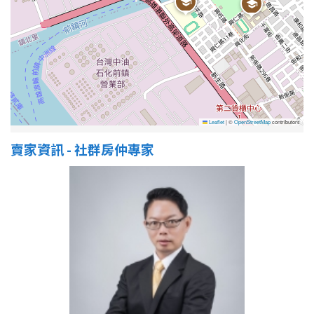
屋齡
不拘
5 年以下
5-10 年
10-20 年
Leaflet
|
©
OpenStreetMap
contributors
20-30 年
30-40 年
賣家資訊 - 社群房仲專家
40 年以上
售價