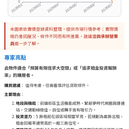
本圖表依實價登錄資料整理，提供市場行情參考；實際價
格仍會因屋況、條件不同而有所差異，建議
洽詢承辦營業
員
進一步了解。
專家亮點
此物件適合「預算有限但求大空間」或「追求租金投資報酬
率」的購屋者。
購買建議
： 值得考慮，但需審慎評估貸款條件。
主要理由
：
地段與機能
：前鎮街區生活機能成熟，緊鄰夢時代商圈與捷運
站，交通動線極佳，自住或轉手皆有吸引力。
投資潛力
：5 房格局在該區域相當罕見，若規劃為套房出租，
租金回報率通常高於一般三房住宅。