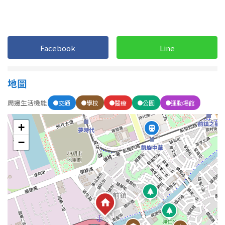
1樓
2樓
金門連江
3樓
4樓
Facebook
Line
5~10樓
11~20樓
21樓以上
地圖
周邊生活機能
交通
學校
醫療
公園
運動場館
~
樓
+
−
格局
不拘
1房
2房
3房
4房
5房以上