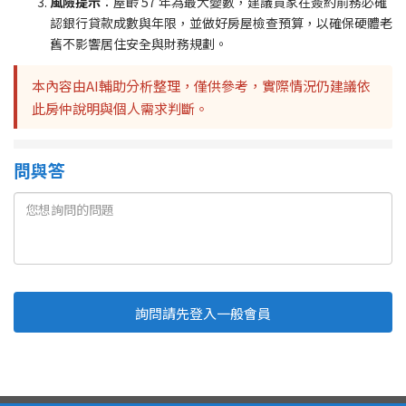
風險提示
：屋齡 57 年為最大變數，建議買家在簽約前務必確
認銀行貸款成數與年限，並做好房屋檢查預算，以確保硬體老
舊不影響居住安全與財務規劃。
本內容由AI輔助分析整理，僅供參考，實際情況仍建議依
此房仲說明與個人需求判斷。
問與答
詢問請先登入一般會員
Line
Fb
複製連結