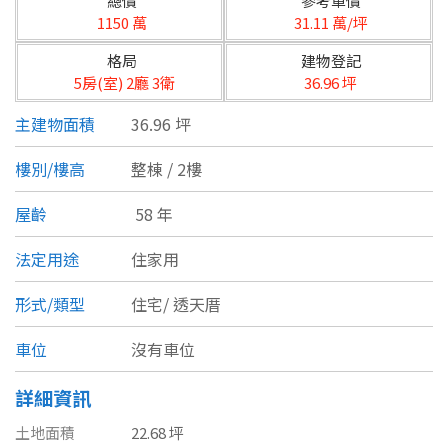
總價
參考單價
台北市
1150 萬
31.11 萬/坪
基隆市
格局
建物登記
5房(室) 2廳 3衛
36.96 坪
新北市
主建物面積
36.96 坪
宜蘭縣
樓別/樓高
整棟 / 2樓
類型(可複選)
桃園市
屋齡
58 年
不拘
公寓
電梯大樓
套房
新竹市
法定用途
住家用
別墅
透天厝
樓中樓
華廈
新竹縣
形式/類型
住宅/
透天厝
農舍
辦公
店面
工廠
苗栗縣
車位
沒有車位
台中市
廠辦
倉庫
土地
其他
詳細資訊
彰化縣
土地面積
22.68 坪
坪數