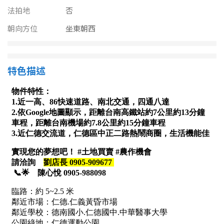
南投縣
法拍地
否
不拘
20坪以下
雲林縣
朝向方位
坐東朝西
20~30 坪
30~40 坪
嘉義市
40~50 坪
50~60 坪
特色描述
嘉義縣
60~70 坪
70~80 坪
台南市
高雄市
80坪以上
澎湖縣
~
坪
屏東縣
樓層
台東縣
不拘
地下室
花蓮縣