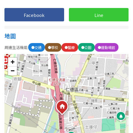
Facebook
Line
屋齡
不拘
5 年以下
地圖
5-10 年
10-20 年
周邊生活機能
交通
學校
醫療
公園
運動場館
20-30 年
30-40 年
+
−
40 年以上
售價