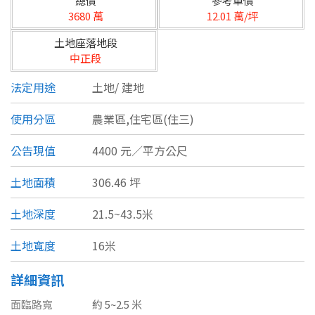
總價
參考單價
台北市
3680 萬
12.01 萬/坪
基隆市
土地座落地段
中正段
新北市
法定用途
土地/
建地
宜蘭縣
使用分區
農業區,住宅區(住三)
類型(可複選)
桃園市
公告現值
4400 元／平方公尺
不拘
公寓
電梯大樓
套房
新竹市
土地面積
306.46 坪
別墅
透天厝
樓中樓
華廈
新竹縣
土地深度
21.5~43.5米
農舍
辦公
店面
工廠
苗栗縣
土地寬度
16米
台中市
廠辦
倉庫
土地
其他
詳細資訊
彰化縣
面臨路寬
約 5~2.5 米
坪數