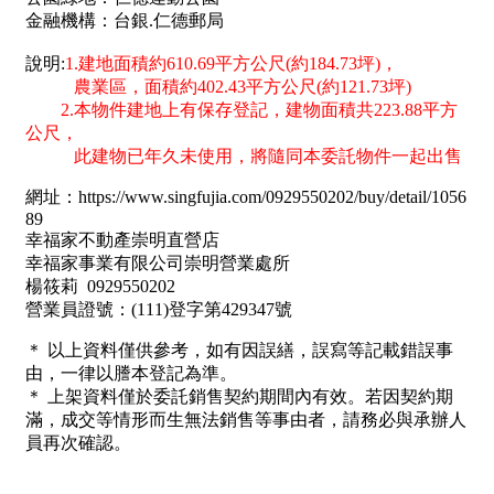
1樓
2樓
金門連江
3樓
4樓
5~10樓
11~20樓
21樓以上
~
樓
格局
不拘
1房
2房
3房
4房
5房以上