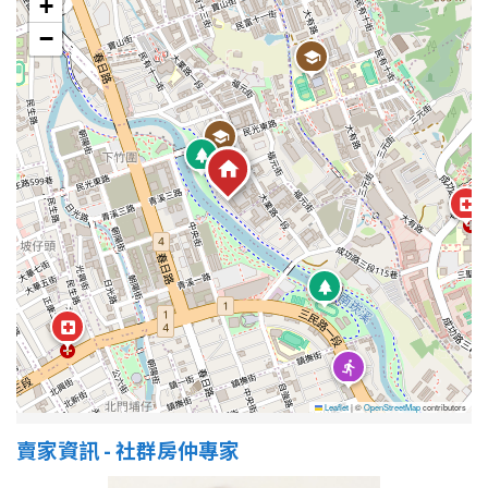
+
−
屋齡
不拘
5 年以下
5-10 年
10-20 年
20-30 年
30-40 年
40 年以上
售價
Leaflet
|
©
OpenStreetMap
contributors
賣家資訊 - 社群房仲專家