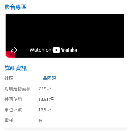
南投縣
影音專區
不拘
20坪以下
雲林縣
20~30 坪
30~40 坪
嘉義市
40~50 坪
50~60 坪
嘉義縣
60~70 坪
70~80 坪
台南市
詳細資訊
高雄市
80坪以上
社區
一品國硯
澎湖縣
~
坪
附屬建物面積
7.19 坪
屏東縣
共同使用
18.91 坪
樓層
台東縣
車位坪數
16.5 坪
不拘
地下室
花蓮縣
電梯
有