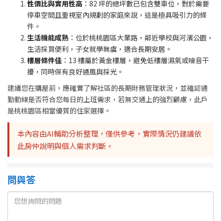
性價比與實用性高
：82 坪的總坪數已包含雙車位，對於需要
停車空間且重視室內規劃的家庭來說，這是極具吸引力的條
件。
生活機能成熟
：位於桃桃園區大業路，鄰近學校與河濱公園，
生活採買便利，子女就學無虞，適合長期安居。
樓層條件佳
：13 樓屬於黃金樓層，避免低樓層濕氣或噪音干
擾，同時保有良好通風與採光。
建議您在購屋前，應確實了解社區的長期財務管理狀況，並確認通
勤動線是否符合您每日的上班需求，若無交通上的強烈顧慮，此戶
是桃桃園區相當優質的住家選擇。
本內容由AI輔助分析整理，僅供參考，實際情況仍建議依
此房仲說明與個人需求判斷。
問與答