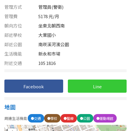
1樓
2樓
金門連江
管理方式
管理員(警衛)
3樓
4樓
管理費
5178 元/月
朝向方位
坐東北朝西南
5~10樓
11~20樓
鄰近學校
大業國小
鄰近公園
南崁溪河濱公園
21樓以上
生活機能
新永和市場
~
樓
附近交通
105 1816
格局
Facebook
Line
不拘
1房
地圖
2房
3房
周邊生活機能
交通
學校
醫療
公園
運動場館
4房
5房以上