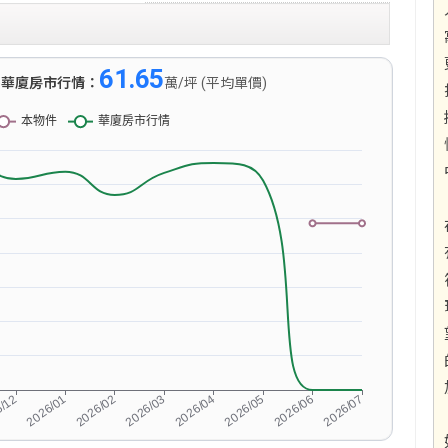
61.65
)
華廈房市行情：
萬/坪 (平均單價)