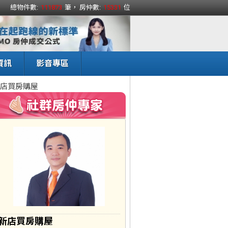
總物件數:
111873
筆， 房仲數:
15331
位
資訊
影音專區
店買房購屋
新店買房購屋