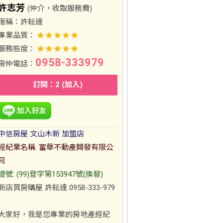
許志芳
(仲介，收取服務費)
暱稱：
許耘達
專業品質：
服務態度：
0958-333979
房仲電話：
訂閱：2 (加入)
中信房屋 文山木新 加盟店
經紀業名稱: 富華不動產開發有限公
司
證號: (99)登字第153947號(換發)
新店買房購屋 許耘達 0958-333-979
大家好，我是您專業的房地產經紀