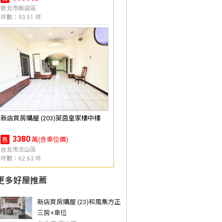
新北市新店區
坪數：93.51 坪
新店買房購屋 (203)萊茵皇家樓中樓
3380
萬(含車位價)
售
台北市文山區
坪數：62.63 坪
更多好屋推薦
新店買房購屋 (23)和風集方正
三房+車位