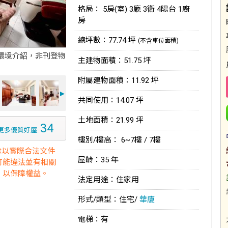
格局： 5房(室) 3廳 3衛 4陽台 1廚
房
總坪數：77.74 坪
(不含車位面積)
環境介紹，非刊登物
主建物面積：51.75 坪
附屬建物面積：11.92 坪
►
共同使用：14.07 坪
土地面積：21.99 坪
34
更多優質好屋:
樓別/樓高： 6~7樓 / 7樓
途以實際合法文件
屋齡：35 年
可能違法並有相關
，以保障權益。
法定用途：住家用
形式/類型：住宅/
華廈
電梯：有