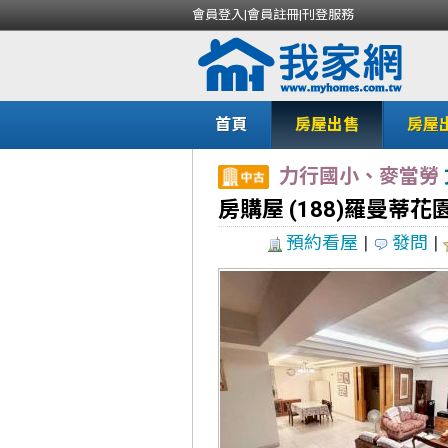
會員登入
|
會員註冊
|
刊登服務
首頁
房屋出售
房屋
力行國小、麥當勞
房購屋 (188)羅曼蒂
預約看屋
|
發問
|