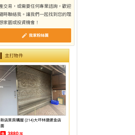
產交易，或需要任何專業諮詢，歡迎
隨時聯絡我。讓我們一起找到您的理
想家園或投資機會！
我家粉絲團
主打物件
新店買房購屋 (214)大坪林捷運金店
面
3880
萬
售