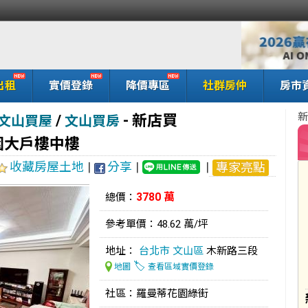
出租
實價登錄
降價專區
社群房仲
房市
新
/
-
新店買
文山買屋
文山買房
花園大戶樓中樓
收藏房屋土地
|
分享
|
|
專家亮點
3780 萬
總價：
參考單價：48.62 萬/坪
地址：
台北市
文山區
木新路三段
🏷️
地圖
查看區域實價登錄
社區：羅曼蒂花園綠街