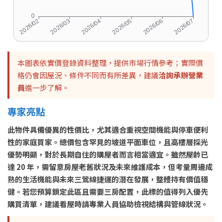
本圖表依實價登錄資料整理，提供市場行情參考；實際價
格仍會因屋況、條件不同而有所差異，建議
洽詢承辦營業
員
進一步了解。
專家亮點
此物件具備優異的性價比，尤其適合重視空間機能與停車便利
性的家庭買家。總價包含罕見的坡道平面車位，且高樓層採光
優勢明顯，對於長期自住的購屋者而言相當適宜。雖然屋齡已
達 20 年，需留意房屋老舊狀況及未來維護成本，但考量周邊成
熟的生活機能與未來三鶯線捷運的潛在發展，整體持有價值穩
健。若您預算鎖定此區且需要三房配置，此標的值得列入優先
購買清單，建議看屋時請專業人員協助檢視結構與管線狀況。