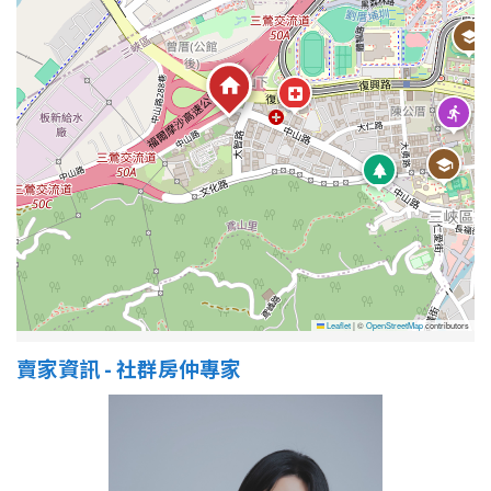
屋齡
不拘
5 年以下
5-10 年
10-20 年
20-30 年
30-40 年
40 年以上
Leaflet
|
©
OpenStreetMap
contributors
賣家資訊 - 社群房仲專家
售價