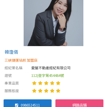
韓瓊儀
三峽捷運站前 加盟店
經紀業名稱
愛屋不動產經紀有限公司
證號
112)登字第454484號
專業品質
服務態度
0986524511
網路店鋪