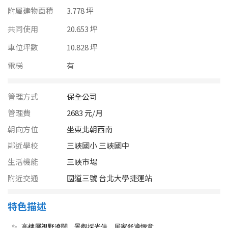
南投縣
附屬建物面積
3.778 坪
不拘
20坪以下
雲林縣
共同使用
20.653 坪
20~30 坪
30~40 坪
車位坪數
10.828 坪
嘉義市
電梯
有
40~50 坪
50~60 坪
嘉義縣
60~70 坪
70~80 坪
台南市
管理方式
保全公司
管理費
2683 元/月
高雄市
80坪以上
朝向方位
坐東北朝西南
澎湖縣
鄰近學校
三峽國小 三峽國中
~
坪
生活機能
三峽市場
屏東縣
附近交通
國道三號 台北大學捷運站
樓層
台東縣
不拘
地下室
特色描述
花蓮縣