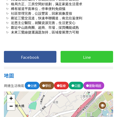
1樓
2樓
金門連江
3樓
4樓
5~10樓
11~20樓
21樓以上
~
樓
Facebook
Line
格局
地圖
不拘
1房
周邊生活機能
交通
學校
醫療
公園
運動場館
+
2房
3房
−
4房
5房以上