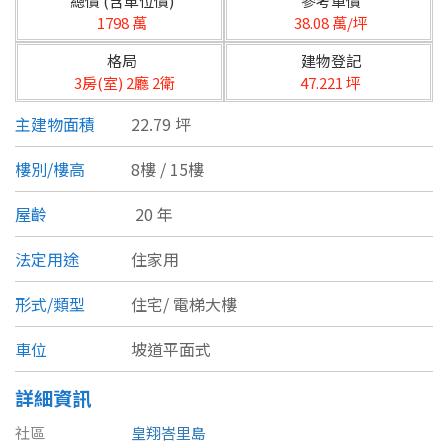
總價 (含車位價)
參考單價
台北市
1798 萬
38.08 萬/坪
基隆市
格局
建物登記
3房(室) 2廳 2衛
47.221 坪
新北市
主建物面積
22.79 坪
宜蘭縣
樓別/樓高
8樓 / 15樓
類型(可複選)
桃園市
屋齡
20 年
不拘
公寓
電梯大樓
套房
新竹市
法定用途
住家用
別墅
透天厝
樓中樓
華廈
新竹縣
形式/類型
住宅/
電梯大樓
農舍
辦公
店面
工廠
苗栗縣
車位
坡道平面式
台中市
廠辦
倉庫
土地
其他
詳細資訊
彰化縣
社區
皇翔峇里島
坪數