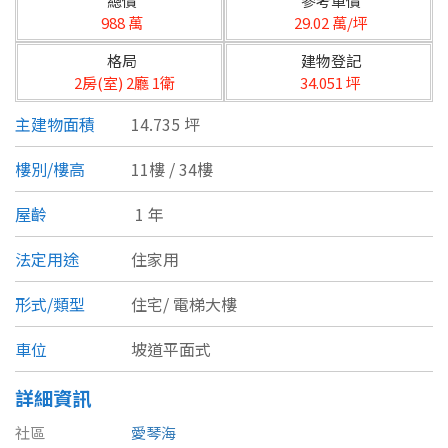
總價
參考單價
台北市
988 萬
29.02 萬/坪
基隆市
格局
建物登記
2房(室) 2廳 1衛
34.051 坪
新北市
主建物面積
14.735 坪
宜蘭縣
樓別/樓高
11樓 / 34樓
類型(可複選)
桃園市
屋齡
1 年
不拘
公寓
電梯大樓
套房
新竹市
法定用途
住家用
別墅
透天厝
樓中樓
華廈
新竹縣
形式/類型
住宅/
電梯大樓
農舍
辦公
店面
工廠
苗栗縣
車位
坡道平面式
台中市
廠辦
倉庫
土地
其他
詳細資訊
彰化縣
社區
愛琴海
坪數