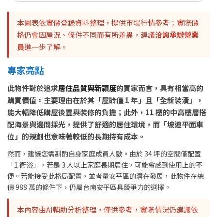
本圖表依實價登錄資料整理，提供市場行情參考；實際價
格仍會因屋況、條件不同而有所差異，建議
洽詢承辦營業
員
進一步了解。
專家亮點
此物件對於追求
居住品質與新穎度
的買家而言，具有相當高的
購買價值。主要理由在於其「屋齡僅 1 年」且「全新裝潢」，
能大幅降低購屋後置與裝修的負擔；此外，11 樓的中高樓層搭
配海景與邊間採光，提供了舒適的居住環境，而「坡道平面車
位」的規劃也意味著較低的長期持有成本。
然而，建議您需斟酌自身家庭成員人數。由於 34 坪的空間僅配置
「1 衛浴」，若是 3 人以上家庭長期居住，可能會感到使用上的不
便。若能接受此格局配置，並考量安平區的潛在發展，此物件在總
價 988 萬的條件下，仍屬台南安平區具競爭力的選擇。
本內容由AI輔助分析整理，僅供參考，實際情況仍建議依