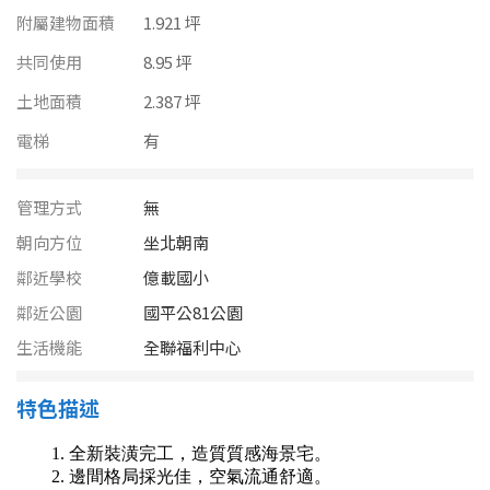
南投縣
附屬建物面積
1.921 坪
不拘
20坪以下
雲林縣
共同使用
8.95 坪
20~30 坪
30~40 坪
土地面積
2.387 坪
嘉義市
電梯
有
40~50 坪
50~60 坪
嘉義縣
60~70 坪
70~80 坪
台南市
管理方式
無
朝向方位
坐北朝南
高雄市
80坪以上
鄰近學校
億載國小
澎湖縣
鄰近公園
國平公81公園
~
坪
生活機能
全聯福利中心
屏東縣
樓層
台東縣
特色描述
不拘
地下室
花蓮縣