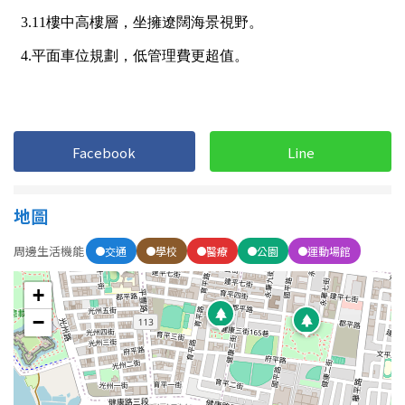
1樓
2樓
金門連江
3樓
4樓
5~10樓
11~20樓
21樓以上
Facebook
Line
~
樓
地圖
周邊生活機能
交通
學校
醫療
公園
運動場館
格局
+
不拘
1房
−
2房
3房
4房
5房以上