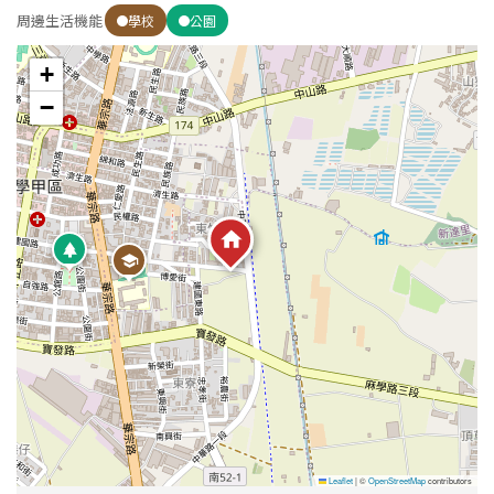
周邊生活機能
學校
公園
屋齡
+
−
不拘
5 年以下
5-10 年
10-20 年
20-30 年
30-40 年
40 年以上
售價
Leaflet
|
©
OpenStreetMap
contributors