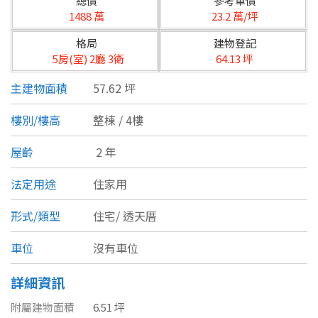
總價
參考單價
台北市
1488 萬
23.2 萬/坪
基隆市
格局
建物登記
5房(室) 2廳 3衛
64.13 坪
新北市
主建物面積
57.62 坪
宜蘭縣
樓別/樓高
整棟 / 4樓
類型(可複選)
桃園市
屋齡
2 年
不拘
公寓
電梯大樓
套房
新竹市
法定用途
住家用
別墅
透天厝
樓中樓
華廈
新竹縣
形式/類型
住宅/
透天厝
農舍
辦公
店面
工廠
苗栗縣
車位
沒有車位
台中市
廠辦
倉庫
土地
其他
詳細資訊
彰化縣
附屬建物面積
6.51 坪
坪數