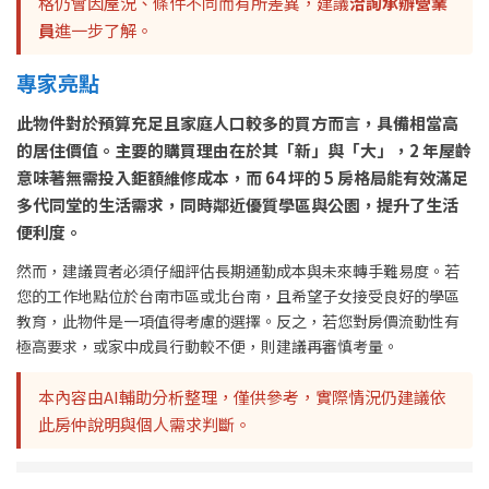
格仍會因屋況、條件不同而有所差異，建議
洽詢承辦營業
員
進一步了解。
專家亮點
此物件對於預算充足且家庭人口較多的買方而言，具備相當高
的居住價值。主要的購買理由在於其「新」與「大」，2 年屋齡
意味著無需投入鉅額維修成本，而 64 坪的 5 房格局能有效滿足
多代同堂的生活需求，同時鄰近優質學區與公園，提升了生活
便利度。
然而，建議買者必須仔細評估長期通勤成本與未來轉手難易度。若
您的工作地點位於台南市區或北台南，且希望子女接受良好的學區
教育，此物件是一項值得考慮的選擇。反之，若您對房價流動性有
極高要求，或家中成員行動較不便，則建議再審慎考量。
本內容由AI輔助分析整理，僅供參考，實際情況仍建議依
此房仲說明與個人需求判斷。