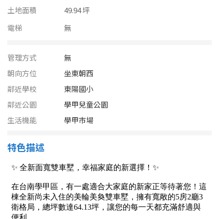
南投縣
土地面積
49.94 坪
不拘
20坪以下
雲林縣
電梯
無
20~30 坪
30~40 坪
嘉義市
管理方式
無
40~50 坪
50~60 坪
嘉義縣
朝向方位
坐東朝西
60~70 坪
70~80 坪
鄰近學校
東陽國小
台南市
鄰近公園
學甲兒童公園
高雄市
80坪以上
生活機能
學甲市場
澎湖縣
~
坪
特色描述
屏東縣
樓層
台東縣
不拘
地下室
花蓮縣