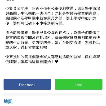
1樓
2樓
金門連江
3樓
4樓
5~10樓
11~20樓
21樓以上
~
樓
格局
不拘
1房
Facebook
Line
2房
3房
地圖
4房
5房以上