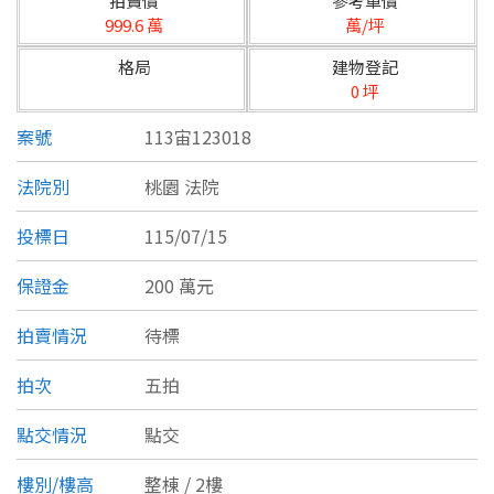
拍賣價
參考單價
台北市
999.6 萬
萬/坪
基隆市
格局
建物登記
0 坪
新北市
案號
113宙123018
宜蘭縣
法院別
桃園 法院
類型(可複選)
桃園市
投標日
115/07/15
不拘
公寓
電梯大樓
套房
新竹市
保證金
200 萬元
別墅
透天厝
樓中樓
華廈
新竹縣
拍賣情況
待標
農舍
辦公
店面
工廠
苗栗縣
拍次
五拍
台中市
廠辦
倉庫
土地
其他
點交情況
點交
彰化縣
坪數
樓別/樓高
整棟 / 2樓