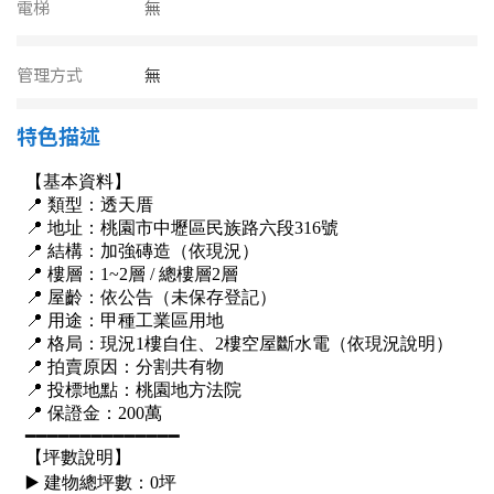
1樓
2樓
金門連江
電梯
無
3樓
4樓
管理方式
無
5~10樓
11~20樓
特色描述
21樓以上
~
樓
格局
不拘
1房
2房
3房
4房
5房以上