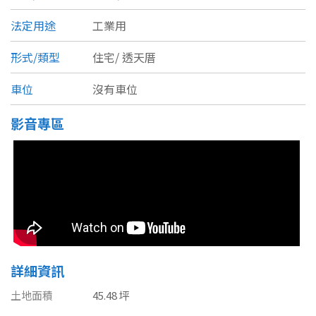
南投縣
不拘
20坪以下
法定用途
工業用
雲林縣
20~30 坪
30~40 坪
形式/類型
住宅/
透天厝
嘉義市
車位
沒有車位
40~50 坪
50~60 坪
嘉義縣
影音專區
60~70 坪
70~80 坪
台南市
高雄市
80坪以上
澎湖縣
~
坪
屏東縣
樓層
台東縣
詳細資訊
不拘
地下室
花蓮縣
土地面積
45.48 坪