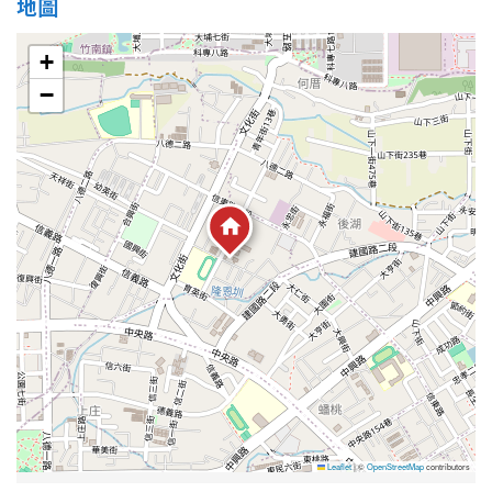
地圖
+
−
Leaflet
|
©
OpenStreetMap
contributors