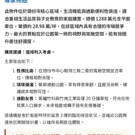
此物件位於頭份市核心區域，生活機能與通勤便利性俱佳，適
合重視生活品質與子女教育的家庭購置。總價 1288 萬元含平面
車位，單價約 28.98 萬/坪，在該區域內具有合理的市場競爭
力。最大的賣點在於公園第一排的視野與寬敞空間，能有效提
升居住舒適度。
購買建議：值得列入考慮。
主要理由如下：
性價比高：
在頭份市中心取得三房二衛的寬敞空間並含車
位，價格相對合理。
環境優渥：
緊鄰運動公園，享有綠意景觀，且屋況尚新，維
護成本相對可控。
通勤友善：
距離竹科與竹南工業區僅 20 分鐘車程，符合在地
就業人口需求，未來租屋或轉手皆有支撐基礎。
建議購屋者於看屋時特別留意 3 樓的臨街噪音狀況，並確認公園周
邊無近期開發計畫，以確保長期居住體驗。