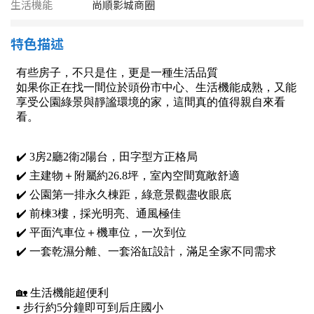
1樓
2樓
金門連江
生活機能
尚順影城商圈
3樓
4樓
特色描述
5~10樓
11~20樓
21樓以上
~
樓
格局
不拘
1房
2房
3房
4房
5房以上