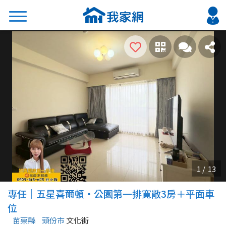
搜尋
熱門關鍵字
2026 台北降價好屋限量釋出
2026 新北降價好屋限量釋出
2026 台中降價好屋限量釋出
2026 台南降價好屋限量釋出
2026 高雄降價好屋限量釋出
縣市
區域
專任｜五星喜爾頓・公園第一排寬敞3房＋平面車
不限
不限
位
苗栗縣
頭份市
文化街