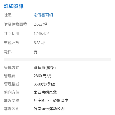
南投縣
詳細資訊
不拘
20坪以下
雲林縣
社區
宏傳喜爾頓
20~30 坪
30~40 坪
附屬建物面積
嘉義市
2.623 坪
共同使用
40~50 坪
17.684 坪
50~60 坪
嘉義縣
車位坪數
6.83 坪
60~70 坪
70~80 坪
台南市
電梯
有
高雄市
80坪以上
管理方式
管理員(警衛)
澎湖縣
~
坪
管理費
2860 元/月
屏東縣
管理描述
8580元/季繳
朝向方位
坐西南朝東北
樓層
台東縣
鄰近學校
后庄國小、頭份國中
不拘
地下室
花蓮縣
鄰近公園
竹南頭份運動公園