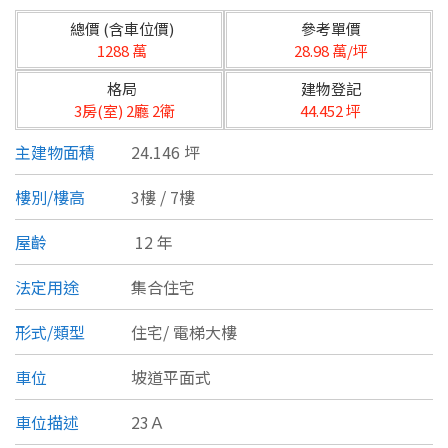
台北市
總價 (含車位價)
參考單價
基隆市
1288 萬
28.98 萬/坪
格局
建物登記
新北市
3房(室) 2廳 2衛
44.452 坪
宜蘭縣
主建物面積
24.146 坪
類型(可複選)
桃園市
樓別/樓高
3樓 / 7樓
不拘
公寓
電梯大樓
套房
新竹市
屋齡
12 年
別墅
透天厝
樓中樓
華廈
新竹縣
法定用途
集合住宅
農舍
辦公
店面
工廠
苗栗縣
形式/類型
住宅/
電梯大樓
台中市
廠辦
倉庫
土地
其他
車位
坡道平面式
彰化縣
車位描述
23Ａ
坪數