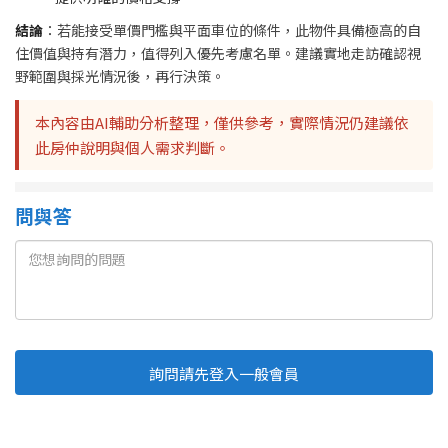
結論
：若能接受單價門檻與平面車位的條件，此物件具備極高的自
住價值與持有潛力，值得列入優先考慮名單。建議實地走訪確認視
野範圍與採光情況後，再行決策。
本內容由AI輔助分析整理，僅供參考，實際情況仍建議依
此房仲說明與個人需求判斷。
問與答
詢問請先登入一般會員
Line
Fb
複製連結