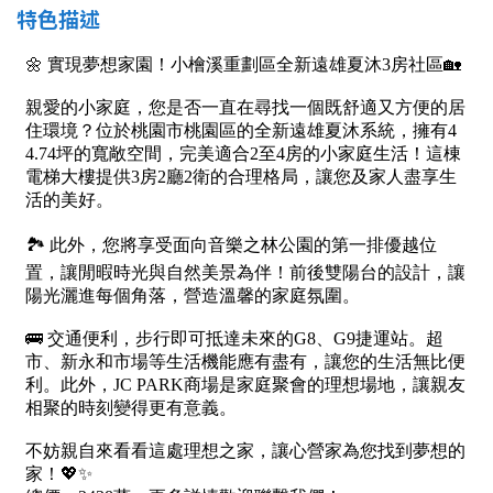
1樓
2樓
金門連江
特色描述
3樓
4樓
5~10樓
11~20樓
21樓以上
~
樓
格局
不拘
1房
2房
3房
4房
5房以上