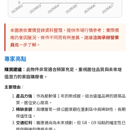
本圖表依實價登錄資料整理，提供市場行情參考；實際價
格仍會因屋況、條件不同而有所差異，建議
洽詢承辦營業
員
進一步了解。
專家亮點
購買建議
：此物件非常適合預算充足、重視居住品質與未來增
值潛力的家庭購屋者。
主要理由
：
產品力強
：作為屋齡僅 1 年的新成屋，結合遠雄品牌的建築品
質，居住安心度高。
稀缺景觀
：高樓層第一排公園景觀在重劃區中具稀缺性，長期
保值性佳。
交通紅利
：雖捷運尚為未來規劃，但 G8、G9 站點的確定性已
提供明確的價格支撐。