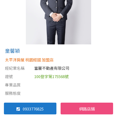
童馨穎
太平洋房屋 桃園經國 加盟店
經紀業名稱
富麗不動產有限公司
證號
100登字第175568號
專業品質
服務態度
0933776825
網路店鋪