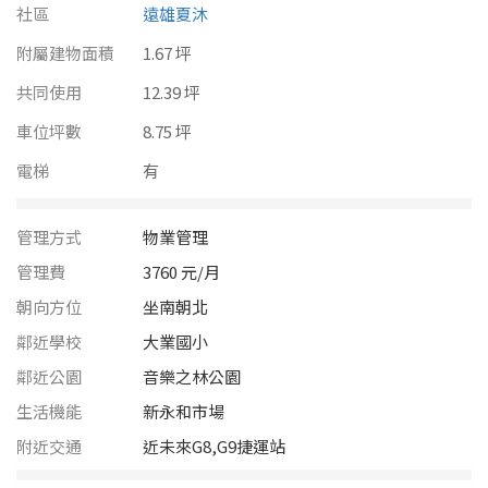
南投縣
社區
遠雄夏沐
不拘
20坪以下
附屬建物面積
雲林縣
1.67 坪
20~30 坪
30~40 坪
共同使用
12.39 坪
嘉義市
車位坪數
8.75 坪
40~50 坪
50~60 坪
嘉義縣
電梯
有
60~70 坪
70~80 坪
台南市
管理方式
物業管理
高雄市
80坪以上
管理費
3760 元/月
澎湖縣
朝向方位
坐南朝北
~
坪
鄰近學校
大業國小
屏東縣
鄰近公園
音樂之林公園
樓層
台東縣
生活機能
新永和市場
不拘
地下室
花蓮縣
附近交通
近未來G8,G9捷運站