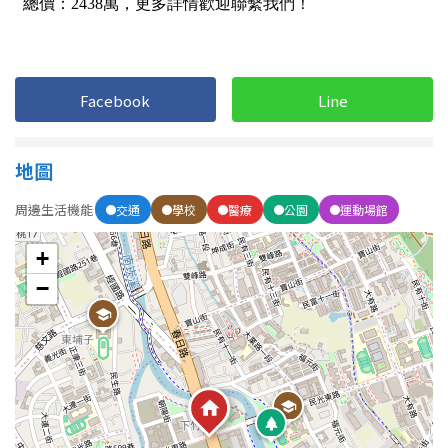
屋齡
Facebook
Line
不拘
5 年以下
5-10 年
10-20 年
地圖
20-30 年
30-40 年
周邊生活機能
交通
學校
醫療
公園
運動場館
40 年以上
+
−
售價