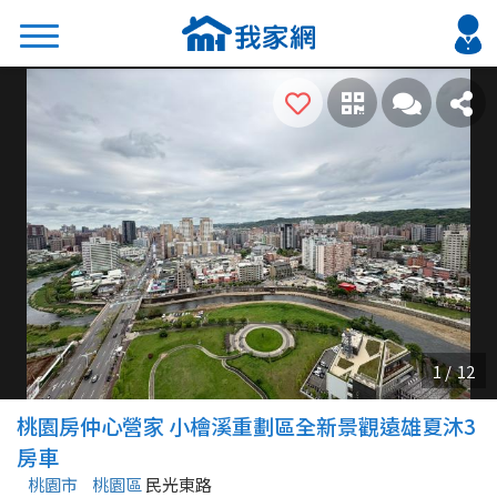
搜尋
熱門關鍵字
2026 台北降價好屋限量釋出
2026 新北降價好屋限量釋出
2026 台中降價好屋限量釋出
2026 台南降價好屋限量釋出
2026 高雄降價好屋限量釋出
縣市
區域
桃園房仲心營家 小檜溪重劃區全新景觀遠雄夏沐3
不限
不限
房車
桃園市
桃園區
民光東路