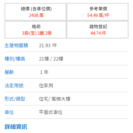
台北市
總價 (含車位價)
參考單價
基隆市
2438 萬
54.49 萬/坪
格局
建物登記
新北市
3房(室) 2廳 2衛
44.74 坪
宜蘭縣
主建物面積
21.93 坪
類型(可複選)
桃園市
樓別/樓高
21樓 / 22樓
不拘
公寓
電梯大樓
套房
新竹市
屋齡
1 年
別墅
透天厝
樓中樓
華廈
新竹縣
法定用途
住家用
農舍
辦公
店面
工廠
苗栗縣
形式/類型
住宅/
電梯大樓
台中市
廠辦
倉庫
土地
其他
車位
平面式車位
彰化縣
詳細資訊
坪數