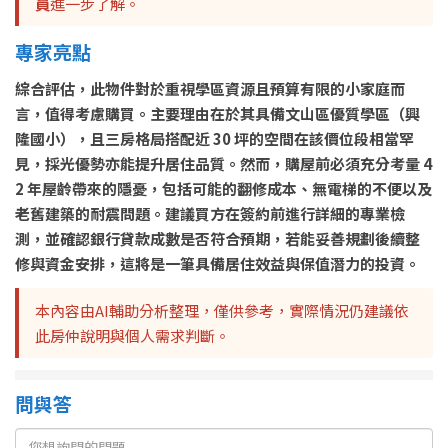
員
進一步了解。
專家亮點
綜合評估，此物件對於重視學區資源且預算有限的小家庭而
言，值得考慮購買。主要理由在於其具備文山區優質學區（興
隆國小），且三房格局搭配近 30 坪的空間在該價位段相當罕
見，採光優勢亦能提升居住品質。然而，購屋前必須充分考量 4
2 年屋齡帶來的隱憂，包括可能的翻修成本、無電梯的不便以及
老舊建築的耐震問題。建議買方在簽約前進行詳細的專業檢
測，並確認銀行貸款成數是否符合預期，若能妥善規劃後續整
修與資金安排，這將是一筆具備居住效益與保值潛力的投資。
本內容由AI輔助分析整理，僅供參考，實際情況仍建議依
此房仲說明與個人需求判斷。
問與答