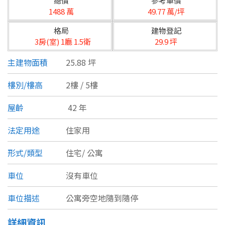
總價
參考單價
台北市
1488 萬
49.77 萬/坪
基隆市
格局
建物登記
3房(室) 1廳 1.5衛
29.9 坪
新北市
主建物面積
25.88 坪
宜蘭縣
樓別/樓高
2樓 / 5樓
類型(可複選)
桃園市
屋齡
42 年
不拘
公寓
電梯大樓
套房
新竹市
法定用途
住家用
別墅
透天厝
樓中樓
華廈
新竹縣
形式/類型
住宅/
公寓
農舍
辦公
店面
工廠
苗栗縣
車位
沒有車位
台中市
廠辦
倉庫
土地
其他
車位描述
公寓旁空地隨到隨停
彰化縣
坪數
詳細資訊