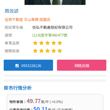
周政諺
住商不動産 文山景興 加盟店
經紀業名稱
信弘不動產經紀有限公司
證號
(114)登字第495477號
專業品質
服務態度
0933226126
網路店鋪
房市行情分析
49.77
物件單價：
萬/坪 ( +0.0%)
50.11
公寓房市行情：
萬/坪 (平均單價)