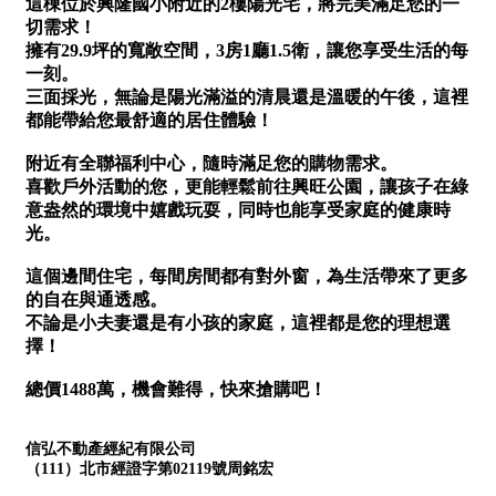
1樓
2樓
金門連江
3樓
4樓
5~10樓
11~20樓
21樓以上
~
樓
格局
不拘
1房
2房
3房
4房
5房以上