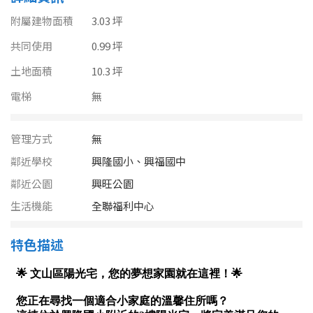
南投縣
不拘
20坪以下
附屬建物面積
3.03 坪
雲林縣
共同使用
0.99 坪
20~30 坪
30~40 坪
嘉義市
土地面積
10.3 坪
40~50 坪
50~60 坪
電梯
無
嘉義縣
60~70 坪
70~80 坪
台南市
管理方式
無
高雄市
鄰近學校
興隆國小、興福國中
80坪以上
鄰近公園
興旺公園
澎湖縣
~
坪
生活機能
全聯福利中心
屏東縣
特色描述
樓層
台東縣
不拘
地下室
花蓮縣