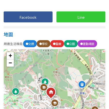
屋齡
Facebook
Line
不拘
5 年以下
地圖
5-10 年
10-20 年
周邊生活機能
交通
學校
醫療
公園
運動場館
20-30 年
30-40 年
+
40 年以上
−
售價