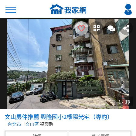
搜尋
熱門關鍵字
2026 台北降價好屋限量釋出
2026 新北降價好屋限量釋出
2026 台中降價好屋限量釋出
2026 台南降價好屋限量釋出
2026 高雄降價好屋限量釋出
縣市
區域
文山房仲推薦 興隆國小2樓陽光宅（專約）
不限
不限
台北市
文山區
福興路