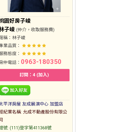
桃園好房子峻
林子峻
(仲介，收取服務費)
暱稱：
林子峻
專業品質：
服務態度：
0963-180350
房仲電話：
訂閱：4 (加入)
太平洋房屋 友成展演中心 加盟店
經紀業名稱: 允成不動產股份有限公
司
證號: (111)登字第411368號