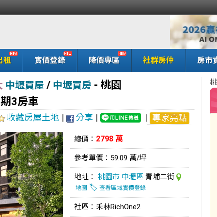
出租
實價登錄
降價專區
社群房仲
房市
桃
/
-
桃園
大
中壢買屋
中壢買房
2期3房車
收藏房屋土地
|
分享
|
|
專家亮點
2798 萬
總價：
參考單價：59.09 萬/坪
地址：
桃園市
中壢區
青埔二街
🏷️
地圖
查看區域實價登錄
社區：禾林RichOne2