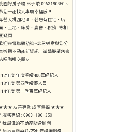
桃園好房子峻 林子峻 0963180350 ~
帶您一起找到專屬幸福感 !!
專營大桃園地區，若您有住宅、店
面、土地、廠房、農舍、稅務...等相
關疑問
歡迎來電聯繫諮詢~非常樂意與您分
享近期不動產新資訊，誠摯邀請您來
店喝咖啡交朋友
112年度 年度業績400萬經紀人
113年度 第四季績優人員
114年度 第一季百萬經紀人
★★★ 友善專業 成就幸福 ★★★
? 服務專線 : 0963–180–350
? 我最佳的不動產隨身顧問
? 房地買賣委託/不動產諮詢服務