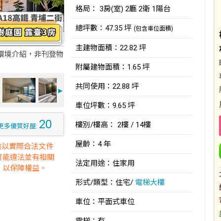
格局： 3房(室) 2廳 2衛 1陽台
總坪數：47.35 坪
(包含車位面積)
主建物面積：22.82 坪
環境介紹，非刊登物
附屬建物面積：1.65 坪
共同使用：22.88 坪
►
車位坪數：9.65 坪
20
樓別/樓高： 2樓 / 14樓
更多優質好屋:
屋齡：4 年
途以實際合法文件
可能違法並有相關
法定用途：住家用
，以保障權益。
形式/類型：住宅/
電梯大樓
車位：平面式車位