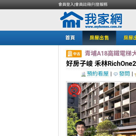
會員登入
|
會員註冊
|
刊登服務
首頁
房屋出售
房屋
青埔A18高鐵電梯
好房子峻 禾林RichOne
預約看屋
|
發問
|