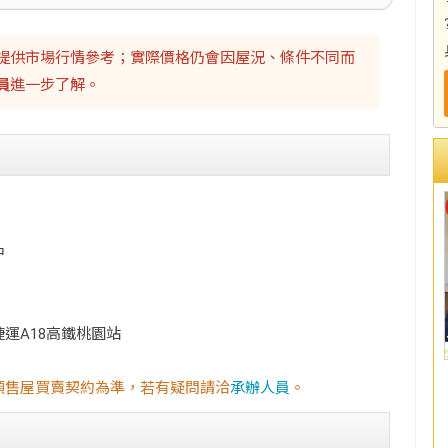
提供市場行情參考；實際價格仍會因屋況、條件不同而
員
進一步了解。
中
運A18高鐵桃園站
預售屋買賣契約為準，若有疑問請洽
承辦人員
。