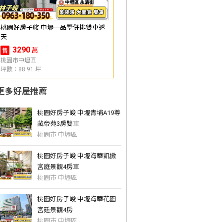
桃園好房子峻 中壢一品墅併排雙車透
天
3290
萬
售
桃園市中壢區
坪數：88.91 坪
更多好屋推薦
桃園好房子峻 中壢青埔A19尊
藏帝苑3房雙車
桃園市 中壢區
桃園好房子峻 中壢海華凱撒
宮庭景觀4房車
桃園市 中壢區
桃園好房子峻 中壢海華花園
宮廷景觀4房
桃園市 中壢區