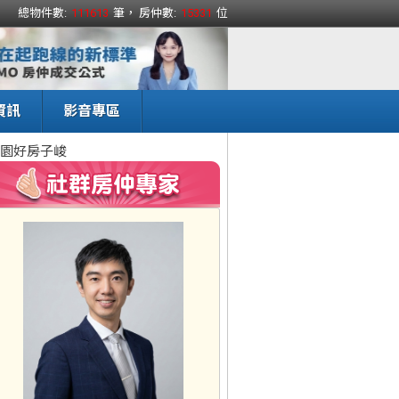
總物件數:
111613
筆， 房仲數:
15331
位
資訊
影音專區
園好房子峻