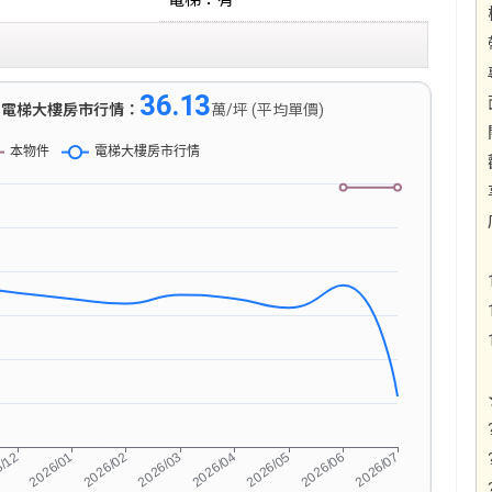
電梯：有
36.13
)
電梯大樓房市行情：
萬/坪 (平均單價)