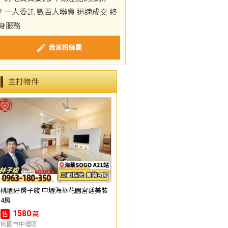
? 一人委託 數百人聯賣 迅速成交 終
身服務
我家粉絲團
主打物件
桃園好房子峻 中壢海華花園宮廷美裝
4房
1580
萬
售
桃園市中壢區