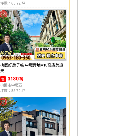
坪數：65.92 坪
桃園好房子峻 中壢青埔A18高鐵美透
天
3180
萬
售
桃園市中壢區
坪數：85.79 坪