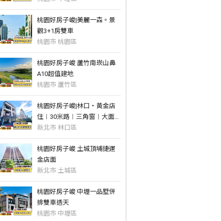
桃園好房子峻|美麗一森。景
觀3+1房雙車
桃園市 桃園區
桃園好房子峻 蘆竹南崁山鼻
A10超值建地
桃園市 蘆竹區
桃園好房子峻|林口・黃金店
住︱30米路︱三角窗︱大面寬
︱大地坪
新北市 林口區
桃園好房子峻 土城頂埔捷運
金店面
新北市 土城區
桃園好房子峻 中壢一品墅併
排雙車透天
桃園市 中壢區