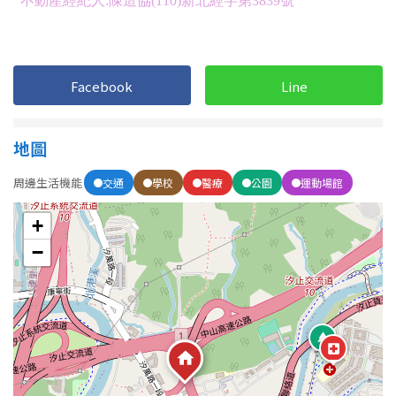
Facebook
Line
地圖
周邊生活機能
交通
學校
醫療
公園
運動場館
+
−