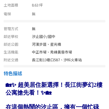
南投縣
土地面積
8.63 坪
不拘
20坪以下
雲林縣
電梯
無
20~30 坪
30~40 坪
嘉義市
管理方式
無
40~50 坪
50~60 坪
嘉義縣
鄰近學校
汐止國小/國中
60~70 坪
70~80 坪
鄰近公園
河濱步道、星光橋
台南市
生活機能
中正市場、秀峰黃昏市場
高雄市
80坪以上
附近交通
長江街13巷口587、汐科火車站
澎湖縣
~
坪
特色描述
屏東縣
樓層
台東縣
不拘
地下室
花蓮縣