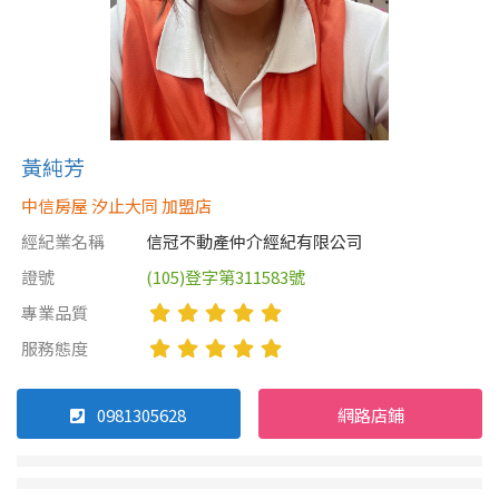
黃純芳
中信房屋 汐止大同 加盟店
經紀業名稱
信冠不動產仲介經紀有限公司
證號
(105)登字第311583號
專業品質
服務態度
0981305628
網路店鋪