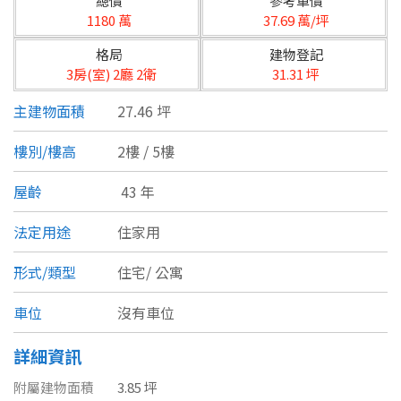
總價
參考單價
台北市
1180 萬
37.69 萬/坪
基隆市
格局
建物登記
3房(室) 2廳 2衛
31.31 坪
新北市
主建物面積
27.46 坪
宜蘭縣
樓別/樓高
2樓 / 5樓
類型(可複選)
桃園市
屋齡
43 年
不拘
公寓
電梯大樓
套房
新竹市
法定用途
住家用
別墅
透天厝
樓中樓
華廈
新竹縣
形式/類型
住宅/
公寓
農舍
辦公
店面
工廠
苗栗縣
車位
沒有車位
台中市
廠辦
倉庫
土地
其他
詳細資訊
彰化縣
附屬建物面積
3.85 坪
坪數