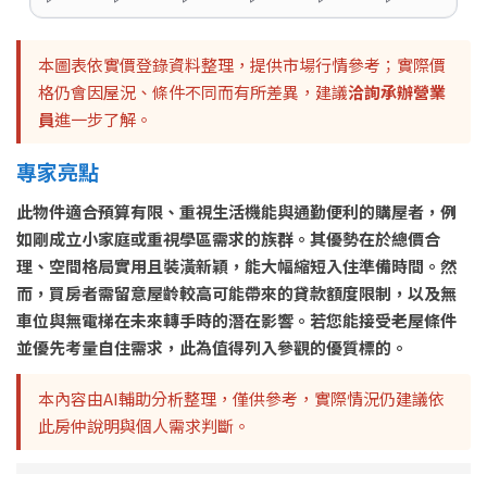
本圖表依實價登錄資料整理，提供市場行情參考；實際價
格仍會因屋況、條件不同而有所差異，建議
洽詢承辦營業
員
進一步了解。
專家亮點
此物件適合預算有限、重視生活機能與通勤便利的購屋者，例
如剛成立小家庭或重視學區需求的族群。其優勢在於總價合
理、空間格局實用且裝潢新穎，能大幅縮短入住準備時間。然
而，買房者需留意屋齡較高可能帶來的貸款額度限制，以及無
車位與無電梯在未來轉手時的潛在影響。若您能接受老屋條件
並優先考量自住需求，此為值得列入參觀的優質標的。
本內容由AI輔助分析整理，僅供參考，實際情況仍建議依
此房仲說明與個人需求判斷。