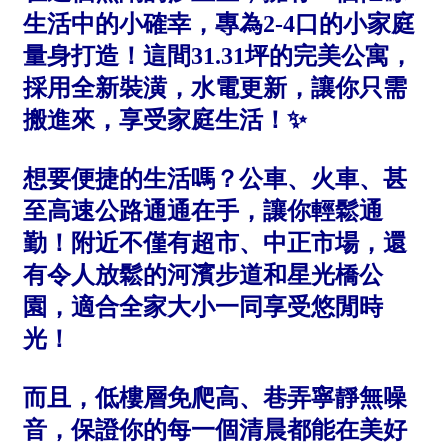
1樓
2樓
金門連江
3樓
4樓
5~10樓
11~20樓
21樓以上
~
樓
格局
不拘
1房
2房
3房
4房
5房以上