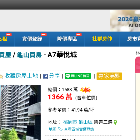
出租
實價登錄
降價專區
社群房仲
房市
林
/
-
A7華悅城
買屋
龜山買房
收藏房屋土地
|
分享
|
|
專家亮點
總價：
1588 萬
1366 萬
(含車位價)
參考單價：41.94 萬/坪
地址：
桃園市
龜山區
樂善三路
🏷️
地圖
查看區域實價登錄