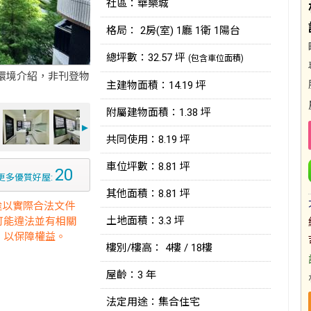
社區：華樂城
格局： 2房(室) 1廳 1衛 1陽台
總坪數：32.57 坪
(包含車位面積)
環境介紹，非刊登物
主建物面積：14.19 坪
附屬建物面積：1.38 坪
►
共同使用：8.19 坪
車位坪數：8.81 坪
20
更多優質好屋:
其他面積：8.81 坪
途以實際合法文件
土地面積：3.3 坪
可能違法並有相關
，以保障權益。
樓別/樓高： 4樓 / 18樓
屋齡：3 年
法定用途：集合住宅