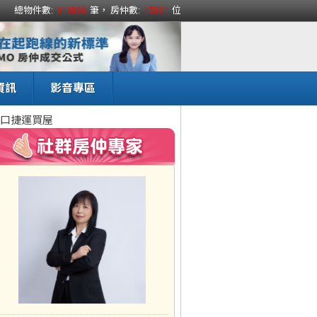
總物件數:
111836
筆， 房仲數:
15331
位
資訊
影音專區
口捷運買屋