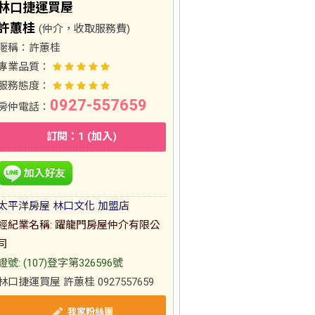
林口捷運買屋
許蕙桂
(仲介，收取服務費)
暱稱：
許蕙桂
專業品質：
服務態度：
0927-557659
房仲電話：
訂閱：1 (加入)
太平洋房屋 林口文化 加盟店
經紀業名稱: 躍龍門房屋仲介有限公
司
證號: (107)登字第326596號
林口捷運買屋 許蕙桂 0927557659
我家粉絲團