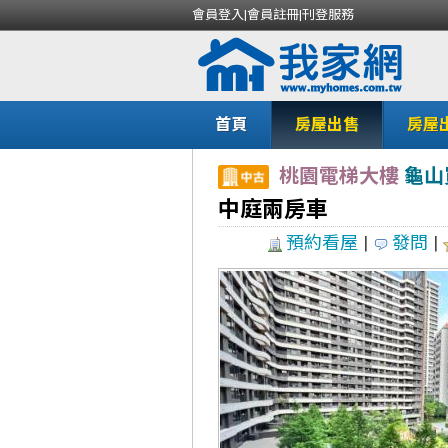
會員登入
|
會員註冊
|
刊登服務
首頁
房屋出售
房屋
桃園電梯大樓
龜山
中庭兩房車
預約看屋
|
發問
|