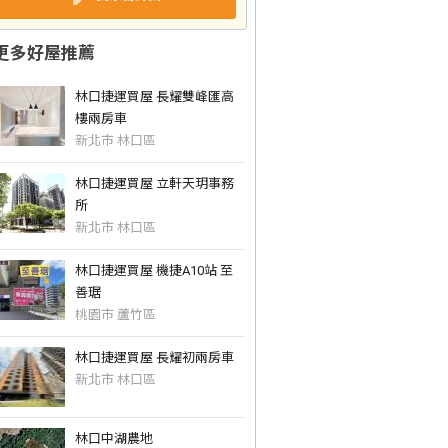
更多好屋推薦
林口捷運買屋 長耀雙峰匯高
樓兩房車
新北市 林口區
林口捷運買屋 立軒天玥事務
所
新北市 林口區
林口捷運買屋 機捷A10站 至
善琚
桃園市 蘆竹區
林口捷運買屋 長耀初兩房車
新北市 林口區
林口中湖農地