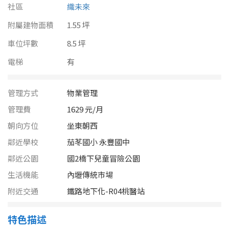
南投縣
社區
織未來
不拘
20坪以下
附屬建物面積
雲林縣
1.55 坪
20~30 坪
30~40 坪
車位坪數
8.5 坪
嘉義市
電梯
有
40~50 坪
50~60 坪
嘉義縣
60~70 坪
70~80 坪
管理方式
物業管理
台南市
管理費
1629 元/月
高雄市
80坪以上
朝向方位
坐東朝西
澎湖縣
鄰近學校
茄苳國小 永豐國中
~
坪
鄰近公園
國2橋下兒童冒險公園
屏東縣
生活機能
內壢傳統市場
樓層
台東縣
附近交通
鐵路地下化-R04桃醫站
不拘
地下室
花蓮縣
特色描述