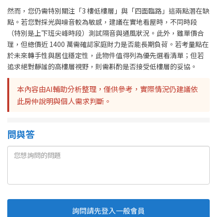
然而，您仍需特別關注「3 樓低樓層」與「四面臨路」這兩點潛在缺
點。若您對採光與噪音較為敏感，建議在實地看屋時，不同時段
（特別是上下班尖峰時段）測試隔音與通風狀況。此外，雖單價合
理，但總價近 1400 萬需確認家庭財力是否能長期負荷。若考量點在
於未來轉手性與居住穩定性，此物件值得列為優先選看清單；但若
追求絕對靜謐的高樓層視野，則需斟酌是否接受低樓層的妥協。
本內容由AI輔助分析整理，僅供參考，實際情況仍建議依
此房仲說明與個人需求判斷。
問與答
詢問請先登入一般會員