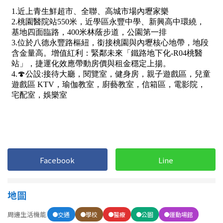
1樓
2樓
金門連江
3樓
4樓
5~10樓
11~20樓
21樓以上
~
樓
格局
Facebook
Line
不拘
1房
2房
3房
地圖
4房
5房以上
周邊生活機能
交通
學校
醫療
公園
運動場館