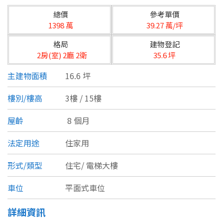
台北市
總價
參考單價
基隆市
1398 萬
39.27 萬/坪
格局
建物登記
新北市
2房(室) 2廳 2衛
35.6 坪
宜蘭縣
主建物面積
16.6 坪
類型(可複選)
桃園市
樓別/樓高
3樓 / 15樓
不拘
公寓
電梯大樓
套房
新竹市
屋齡
8 個月
別墅
透天厝
樓中樓
華廈
新竹縣
法定用途
住家用
農舍
辦公
店面
工廠
苗栗縣
形式/類型
住宅/
電梯大樓
台中市
廠辦
倉庫
土地
其他
車位
平面式車位
彰化縣
詳細資訊
坪數