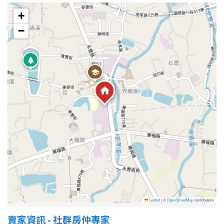
+
−
屋齡
不拘
5 年以下
5-10 年
10-20 年
20-30 年
30-40 年
40 年以上
售價
Leaflet
|
©
OpenStreetMap
contributors
賣家資訊 - 社群房仲專家