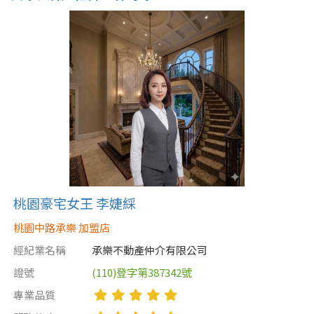
桃園豪宅女王 李婕綵
桃園中路承樂 加盟店
經紀業名稱
承樂不動產仲介有限公司
證號
(110)登字第387342號
專業品質