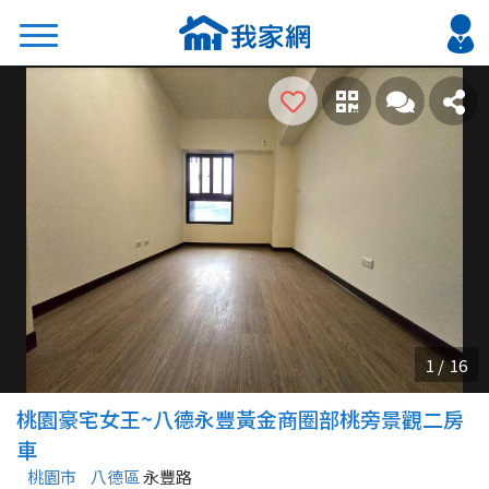
搜尋
熱門關鍵字
2026 台北降價好屋限量釋出
2026 新北降價好屋限量釋出
2026 台中降價好屋限量釋出
2026 台南降價好屋限量釋出
2026 高雄降價好屋限量釋出
縣市
區域
桃園豪宅女王~八德永豐黃金商圈部桃旁景觀二房
不限
不限
車
桃園市
八德區
永豐路