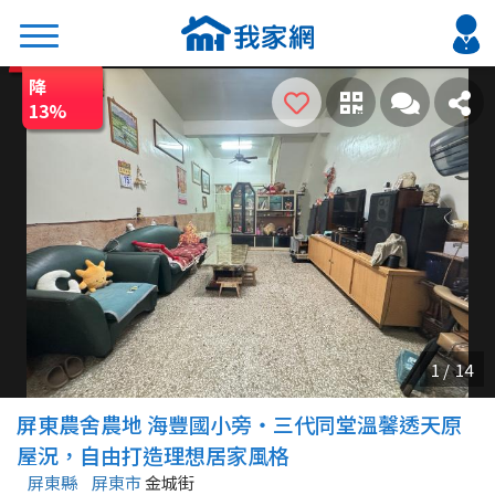
降
搜尋
13
%
熱門關鍵字
2026 台北降價好屋限量釋出
2026 新北降價好屋限量釋出
2026 台中降價好屋限量釋出
2026 台南降價好屋限量釋出
2026 高雄降價好屋限量釋出
縣市
區域
屏東農舍農地 海豐國小旁・三代同堂溫馨透天原
不限
不限
屋況，自由打造理想居家風格
屏東縣
屏東市
金城街