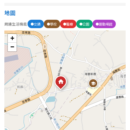
1樓
2樓
金門連江
地圖
3樓
4樓
周邊生活機能
交通
學校
醫療
公園
運動場館
5~10樓
11~20樓
+
21樓以上
−
~
樓
格局
不拘
1房
2房
3房
4房
5房以上