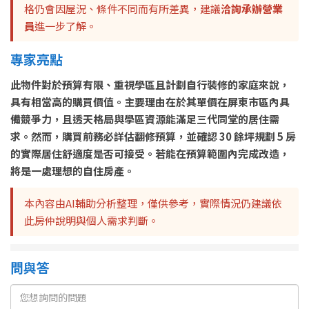
格仍會因屋況、條件不同而有所差異，建議
洽詢承辦營業
員
進一步了解。
專家亮點
此物件對於預算有限、重視學區且計劃自行裝修的家庭來說，
具有相當高的購買價值。主要理由在於其單價在屏東市區內具
備競爭力，且透天格局與學區資源能滿足三代同堂的居住需
求。然而，購買前務必詳估翻修預算，並確認 30 餘坪規劃 5 房
的實際居住舒適度是否可接受。若能在預算範圍內完成改造，
將是一處理想的自住房產。
本內容由AI輔助分析整理，僅供參考，實際情況仍建議依
此房仲說明與個人需求判斷。
問與答