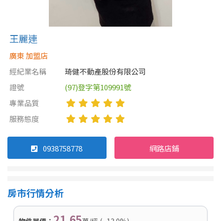
王麗連
廣東 加盟店
經紀業名稱
琦健不動產股份有限公司
證號
(97)登字第109991號
專業品質
服務態度
0938758778
網路店鋪
房市行情分析
21.65
物件單價：
萬/坪 ( -13.0%)