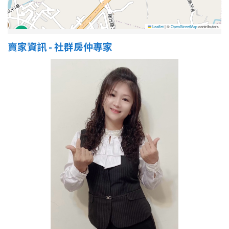
Leaflet
|
©
OpenStreetMap
contributors
屋齡
賣家資訊 - 社群房仲專家
不拘
5 年以下
5-10 年
10-20 年
20-30 年
30-40 年
40 年以上
售價