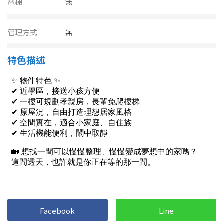
電梯
南投縣
無
不拘
20坪以下
雲林縣
管理方式
無
20~30 坪
30~40 坪
嘉義市
特色描述
40~50 坪
50~60 坪
嘉義縣
60~70 坪
70~80 坪
台南市
高雄市
80坪以上
澎湖縣
~
坪
屏東縣
樓層
台東縣
不拘
地下室
花蓮縣
Facebook
Line