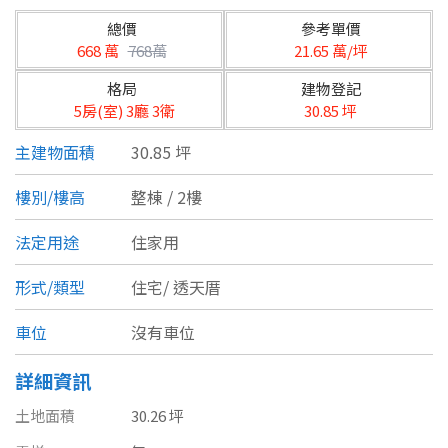
台北市
總價
參考單價
基隆市
668 萬
768萬
21.65 萬/坪
格局
建物登記
新北市
5房(室) 3廳 3衛
30.85 坪
宜蘭縣
主建物面積
30.85 坪
類型(可複選)
桃園市
樓別/樓高
整棟 / 2樓
不拘
公寓
電梯大樓
套房
新竹市
法定用途
住家用
別墅
透天厝
樓中樓
華廈
新竹縣
形式/類型
住宅/
透天厝
農舍
辦公
店面
工廠
苗栗縣
車位
沒有車位
台中市
廠辦
倉庫
土地
其他
詳細資訊
彰化縣
土地面積
30.26 坪
坪數