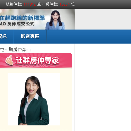
總物件數:
111812
筆， 房仲數:
15331
位
資訊
影音專區
屯七期房仲潔西