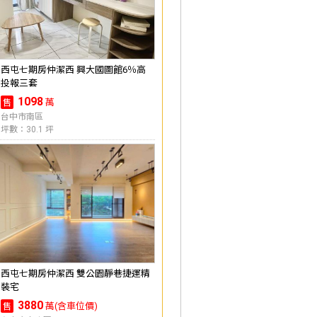
西屯七期房仲潔西 興大國圖館6％高
投報三套
1098
萬
售
台中市南區
坪數：30.1 坪
西屯七期房仲潔西 雙公園靜巷捷運精
裝宅
3880
萬(含車位價)
售