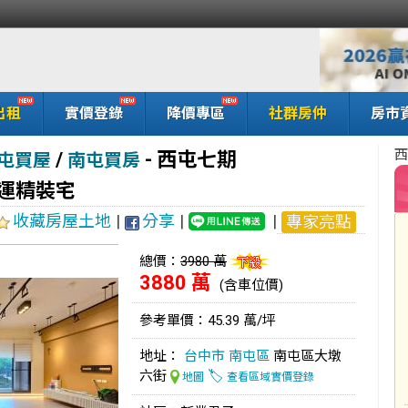
出租
實價登錄
降價專區
社群房仲
房市
西
/
-
西屯七期
屯買屋
南屯買房
運精裝宅
收藏房屋土地
|
分享
|
|
專家亮點
總價：
3980 萬
3880 萬
(含車位價)
參考單價：45.39 萬/坪
地址：
台中市
南屯區
南屯區大墩
六街
🏷️
地圖
查看區域實價登錄