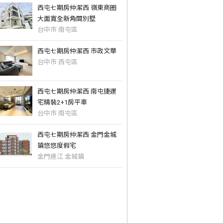
西屯七期房仲潔西 嶺東商圈
大面寬全新角間別墅
台中市 南屯區
西屯七期房仲潔西 市政文華
台中市 西屯區
西屯七期房仲潔西 南屯捷運
宅精裝2+1房平車
台中市 南屯區
西屯七期房仲潔西 金門金城
鎮悠悠度假宅
金門連江 金城鎮