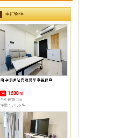
主打物件
南屯捷運站旁兩房平車視野戶
1688
萬
售
台中市南屯區
坪數：34.56 坪