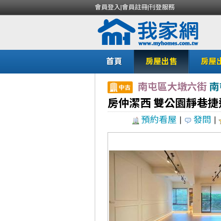
會員登入
|
會員註冊
|
刊登服務
首頁
房屋出售
房屋
南屯區大墩六街
南
房仲潔西 雙公園靜巷捷
預約看屋
|
發問
|