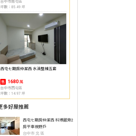
台中市南屯區
坪數：85.49 坪
西屯七期房仲潔西 水湳整棟五套
1680
萬
售
台中市西屯區
坪數：14.97 坪
更多好屋推薦
西屯七期房仲潔西 科博館旁2
房平車視野戶
台中市 北 區