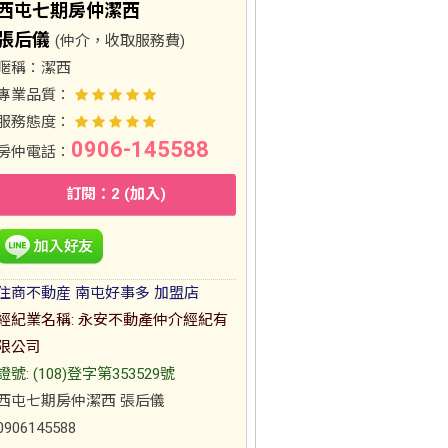
西屯七期房仲潔西
張后儀
(仲介，收取服務費)
暱稱：
潔西
專業品質：
服務態度：
0906-145588
房仲電話：
訂閱：2 (加入)
住商不動産 南屯好事多 加盟店
經紀業名稱: 永安不動產仲介經紀有
限公司
證號: (108)登字第353529號
西屯七期房仲潔西 張后儀
0906145588