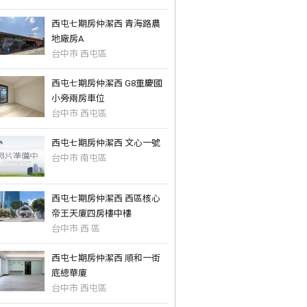
西屯七期房仲潔西 青海路農
地廠房A
台中市 西屯區
西屯七期房仲潔西 G8重慶國
小旁兩房車位
台中市 西屯區
西屯七期房仲潔西 文心一號
台中市 南屯區
西屯七期房仲潔西 西區核心
帝王天廈四房樓中樓
台中市 西 區
西屯七期房仲潔西 順和一街
底總華廈
台中市 西屯區