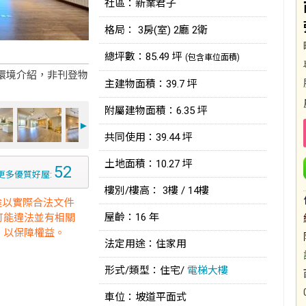
社區：新業君子
格局： 3房(室) 2廳 2衛
總坪數：85.49 坪
(包含車位面積)
環境介紹，非刊登物
主建物面積：39.7 坪
附屬建物面積：6.35 坪
►
共同使用：39.44 坪
土地面積：10.27 坪
52
更多優質好屋:
樓別/樓高： 3樓 / 14樓
途以實際合法文件
屋齡：16 年
可能違法並有相關
，以保障權益。
法定用途：住家用
形式/類型：住宅/
電梯大樓
車位：坡道平面式