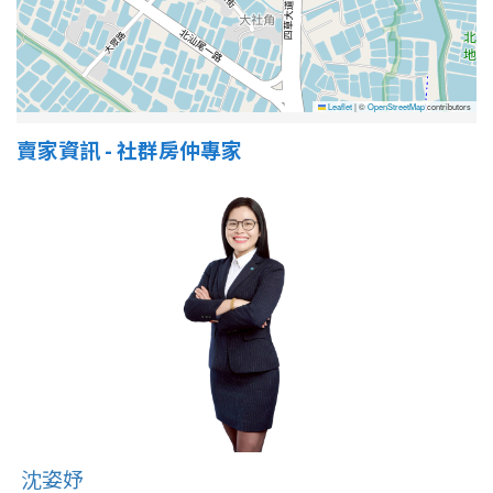
屋齡
不拘
5 年以下
Leaflet
|
©
OpenStreetMap
contributors
賣家資訊 - 社群房仲專家
5-10 年
10-20 年
20-30 年
30-40 年
40 年以上
售價
沈姿妤