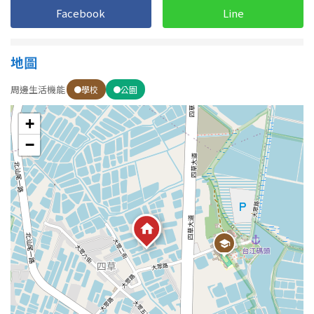
1樓
2樓
金門連江
Facebook
Line
3樓
4樓
地圖
5~10樓
11~20樓
周邊生活機能
學校
公園
21樓以上
+
−
~
樓
格局
不拘
1房
2房
3房
4房
5房以上