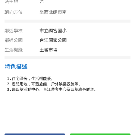
法拍地
南投縣
否
不拘
20坪以下
朝向方位
坐西北朝東南
雲林縣
20~30 坪
30~40 坪
嘉義市
鄰近學校
市立顯宮國小
40~50 坪
50~60 坪
鄰近公園
台江國家公園
嘉義縣
生活機能
土城市場
60~70 坪
70~80 坪
台南市
特色描述
高雄市
80坪以上
澎湖縣
~
坪
屏東縣
樓層
台東縣
不拘
地下室
花蓮縣