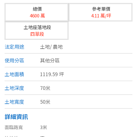
台北市
總價
參考單價
基隆市
4600 萬
4.11 萬/坪
土地座落地段
新北市
四草段
宜蘭縣
法定用途
土地/
農地
類型(可複選)
桃園市
使用分區
其他分區
不拘
公寓
電梯大樓
套房
新竹市
土地面積
1119.59 坪
別墅
透天厝
樓中樓
華廈
新竹縣
土地深度
70米
農舍
辦公
店面
工廠
苗栗縣
土地寬度
50米
台中市
廠辦
倉庫
土地
其他
詳細資訊
彰化縣
面臨路寬
3米
坪數