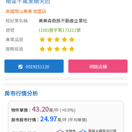
南區千萬業績天后
高雄岡山美美 加盟店
經紀業名稱
美美森鼎辰不動產企業社
證號
(100)登字第173211號
專業品質
服務態度
0919151120
網路店鋪
房市行情分析
43.20
物件單價：
萬/坪 ( +0.0%)
24.97
房市房市行情：
萬/坪 (平均單價)