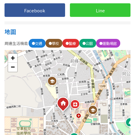
1樓
2樓
金門連江
Facebook
Line
3樓
4樓
地圖
5~10樓
11~20樓
周邊生活機能
交通
學校
醫療
公園
運動場館
21樓以上
+
~
樓
−
格局
不拘
1房
2房
3房
4房
5房以上