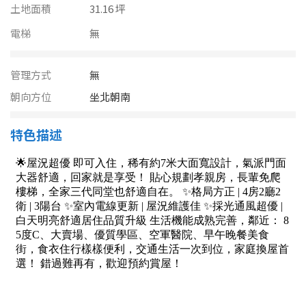
南投縣
土地面積
31.16 坪
不拘
20坪以下
電梯
雲林縣
無
20~30 坪
30~40 坪
嘉義市
管理方式
無
40~50 坪
50~60 坪
嘉義縣
朝向方位
坐北朝南
60~70 坪
70~80 坪
台南市
特色描述
高雄市
80坪以上
澎湖縣
~
坪
屏東縣
樓層
台東縣
不拘
地下室
花蓮縣