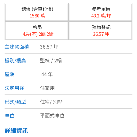
台北市
總價 (含車位價)
參考單價
基隆市
1580 萬
43.2 萬/坪
格局
建物登記
新北市
4房(室) 2廳 2衛
36.57 坪
宜蘭縣
主建物面積
36.57 坪
類型(可複選)
桃園市
樓別/樓高
整棟 / 2樓
不拘
公寓
電梯大樓
套房
新竹市
屋齡
44 年
別墅
透天厝
樓中樓
華廈
新竹縣
法定用途
住家用
農舍
辦公
店面
工廠
苗栗縣
形式/類型
住宅/
別墅
台中市
廠辦
倉庫
土地
其他
車位
平面式車位
彰化縣
詳細資訊
坪數