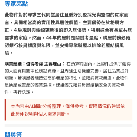
專家亮點
此物件對於尋求三代同堂居住且偏好別墅採光與空間的買家而
言，具備相當高的實用性與居住價值。主要優勢在於格局方
正、4 房規劃與電線更新後的即入居優勢，特別適合有長輩共居
需求的家庭。然而，44 年的屋齡是關鍵考量點，購屋前務必確
認銀行核貸額度與年限，並安排專業驗屋以排除老屋結構風
險。
購買建議：值得考慮
主要理由：
在預算範圍內，此物件提供了難得
的大面寬與雙車位別墅資源，且周邊生活機能完善，居住品質提升
明顯。若購屋者能接受高齡老屋的特性，並確認貸款無虞，此物件
是換屋或置產的優質選擇。建議優先確認房屋結構安全與貸款條
件，再行決定。
本內容由AI輔助分析整理，僅供參考，實際情況仍建議依
此房仲說明與個人需求判斷。
問與答