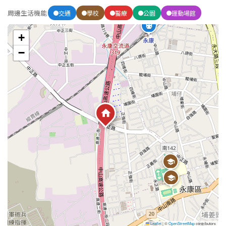
周邊生活機能
交通
學校
醫療
公園
運動場館
屋齡
+
不拘
5 年以下
−
5-10 年
10-20 年
20-30 年
30-40 年
40 年以上
售價
Leaflet
|
©
OpenStreetMap
contributors