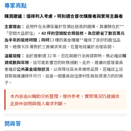
專家亮點
購買建議：值得列入考慮，特別適合首次購屋者與實用主義者
主要理由：
此物件在永康區屬於性價比極高的選擇。其優勢在於**
「空間大且即住」
，43 坪的空間配合精裝修，為您節省了數百萬元
及半年的裝修時間；同時
13 樓的黃金樓層**確保了良好的居住品
質。總價 928 萬對於三房需求來說，在當地段屬於合理區間。
溫馨提醒：
由於屋齡達 32 年，您在與銀行洽詢貸款時，務必確認
核
貸成數與年限
，這可能影響您的財務規劃。此外，建議向管理委員
會確認
公共基金提撥狀況
，以保障社區未來維修品質。若確認上述
貸款與維護條件可行，這是一個兼具自住便利性與投資潛力的好房
子。
本內容由AI輔助分析整理，僅供參考，實際情況仍建議依
此房仲說明與個人需求判斷。
問與答