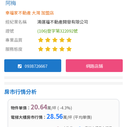
阿梅
幸福家不動產 大灣 加盟店
經紀業名稱
鴻運福不動產開發有限公司
證號
(106)登字第322092號
專業品質
服務態度
0938726667
網路店鋪
房市行情分析
20.64
物件單價：
萬/坪 ( -4.3%)
28.56
電梯大樓房市行情：
萬/坪 (平均單價)