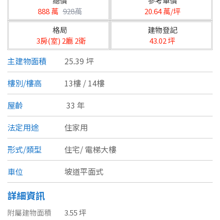
總價
參考單價
台北市
888 萬
928萬
20.64 萬/坪
基隆市
格局
建物登記
3房(室) 2廳 2衛
43.02 坪
新北市
主建物面積
25.39 坪
宜蘭縣
樓別/樓高
13樓 / 14樓
類型(可複選)
桃園市
屋齡
33 年
不拘
公寓
電梯大樓
套房
新竹市
法定用途
住家用
別墅
透天厝
樓中樓
華廈
新竹縣
形式/類型
住宅/
電梯大樓
農舍
辦公
店面
工廠
苗栗縣
車位
坡道平面式
台中市
廠辦
倉庫
土地
其他
詳細資訊
彰化縣
附屬建物面積
3.55 坪
坪數