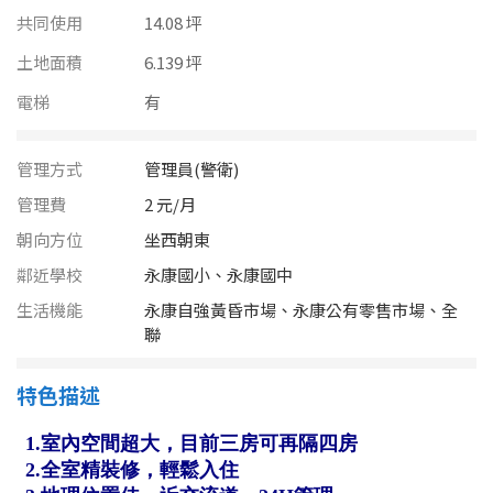
南投縣
共同使用
14.08 坪
不拘
20坪以下
雲林縣
土地面積
6.139 坪
20~30 坪
30~40 坪
電梯
有
嘉義市
40~50 坪
50~60 坪
嘉義縣
管理方式
管理員(警衛)
60~70 坪
70~80 坪
台南市
管理費
2 元/月
朝向方位
坐西朝東
高雄市
80坪以上
鄰近學校
永康國小、永康國中
澎湖縣
生活機能
永康自強黃昏市場、永康公有零售市場、全
~
坪
聯
屏東縣
特色描述
樓層
台東縣
不拘
地下室
花蓮縣