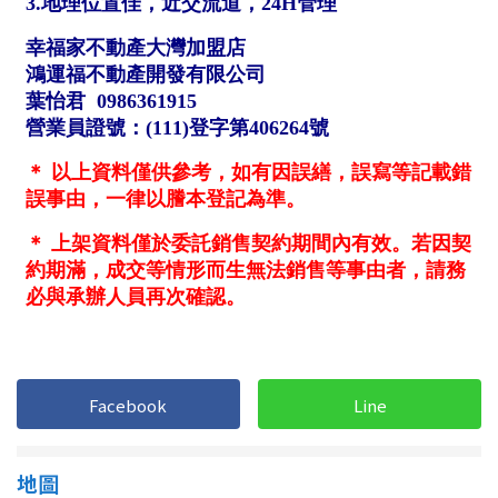
1樓
2樓
金門連江
3樓
4樓
5~10樓
11~20樓
21樓以上
~
樓
格局
不拘
1房
Facebook
Line
2房
3房
4房
5房以上
地圖