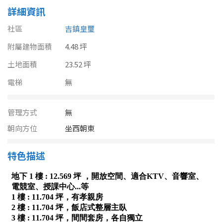
南投縣
詳細資訊
不拘
20坪以下
雲林縣
社區
吉鎮皇璽
20~30 坪
30~40 坪
附屬建物面積
嘉義市
4.48 坪
土地面積
40~50 坪
23.52 坪
50~60 坪
嘉義縣
電梯
無
60~70 坪
70~80 坪
台南市
管理方式
無
高雄市
80坪以上
朝向方位
坐西朝東
澎湖縣
~
坪
特色描述
屏東縣
樓層
台東縣
不拘
地下室
花蓮縣