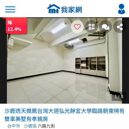
降
搜尋
12.4
%
熱門關鍵字
2026 台北降價好屋限量釋出
2026 新北降價好屋限量釋出
2026 台中降價好屋限量釋出
2026 台南降價好屋限量釋出
2026 高雄降價好屋限量釋出
縣市
區域
沙鹿透天推薦台灣大道弘光靜宜大學臨路朝東稀有
不限
不限
雙車美墅有孝親房
台中市
沙鹿區
六路九街