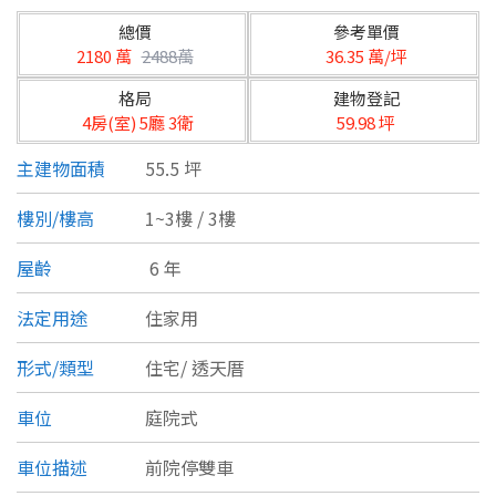
台北市
總價
參考單價
基隆市
2180 萬
2488萬
36.35 萬/坪
格局
建物登記
新北市
4房(室) 5廳 3衛
59.98 坪
宜蘭縣
主建物面積
55.5 坪
類型(可複選)
桃園市
樓別/樓高
1~3樓 / 3樓
不拘
公寓
電梯大樓
套房
新竹市
屋齡
6 年
別墅
透天厝
樓中樓
華廈
新竹縣
法定用途
住家用
農舍
辦公
店面
工廠
苗栗縣
形式/類型
住宅/
透天厝
台中市
廠辦
倉庫
土地
其他
車位
庭院式
彰化縣
車位描述
前院停雙車
坪數