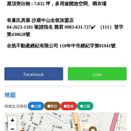
1樓
2樓
金門連江
3樓
4樓
5~10樓
11~20樓
21樓以上
~
樓
Facebook
Line
格局
地圖
不拘
1房
周邊生活機能
交通
學校
醫療
公園
2房
3房
+
4房
5房以上
−