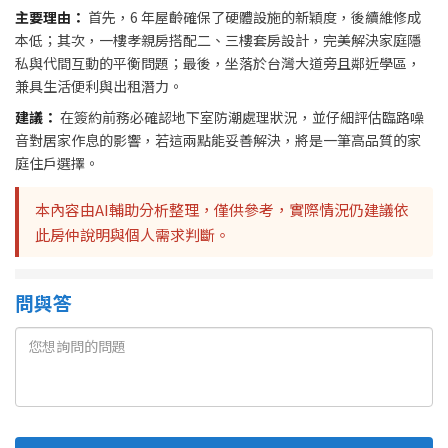
主要理由：
首先，6 年屋齡確保了硬體設施的新穎度，後續維修成
本低；其次，一樓孝親房搭配二、三樓套房設計，完美解決家庭隱
私與代間互動的平衡問題；最後，坐落於台灣大道旁且鄰近學區，
兼具生活便利與出租潛力。
建議：
在簽約前務必確認地下室防潮處理狀況，並仔細評估臨路噪
音對居家作息的影響，若這兩點能妥善解決，將是一筆高品質的家
庭住戶選擇。
本內容由AI輔助分析整理，僅供參考，實際情況仍建議依
此房仲說明與個人需求判斷。
問與答