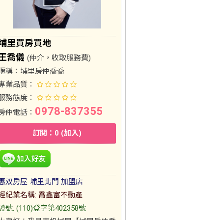
埔里買房買地
王喬儀
(仲介，收取服務費)
暱稱：
埔里房仲喬喬
專業品質：
服務態度：
0978-837355
房仲電話：
訂閱：0 (加入)
惠双房屋 埔里北門 加盟店
經紀業名稱: 喬鑫富不動產
證號: (110)登字第402358號