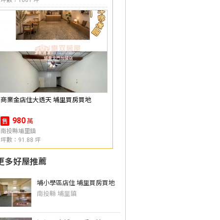
坪數：1001 坪
商業金店住大透天 埔里買房買地
980
萬
售
南投縣埔里鎮
坪數：91.88 坪
更多好屋推薦
埔小學區店住 埔里買房買地
南投縣 埔里鎮