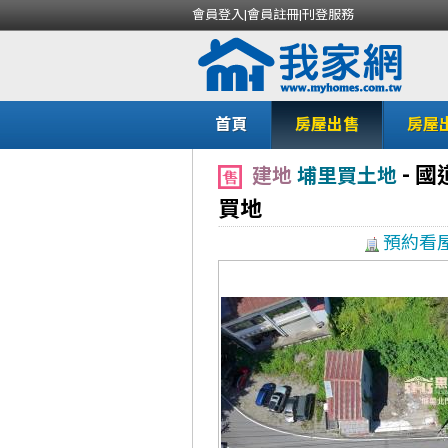
會員登入
|
會員註冊
|
刊登服務
首頁
房屋出售
房屋
-
國
建地
埔里買土地
買地
預約看