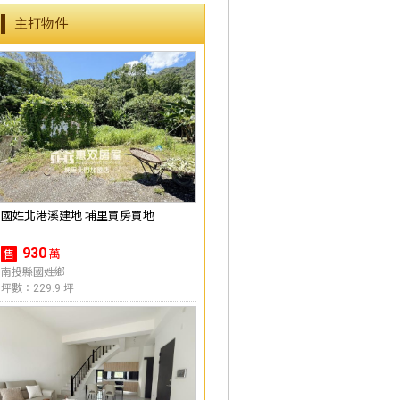
主打物件
國姓北港溪建地 埔里買房買地
930
萬
售
南投縣國姓鄉
坪數：229.9 坪