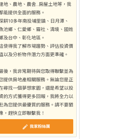
建地、農地、農舍…房屋土地等，我
都能提供全面的服務。
深耕10多年南投埔里鎮、日月潭、
魚池鄉、仁愛鄉、霧社、清境、國姓
鄉及台中、彰化地區。
這使得我了解市場趨勢、評估投資價
值以及分析物件潛力方面更準確。
最後，我非常期待與您取得聯繫並為
您提供房地產相關服務。無論您是正
在尋找一個夢想家園，還是希望以投
資的方式獲得更多回報，我將全力以
赴為您提供最優質的服務。請不要猶
豫，趕快立即聯繫我！
我家粉絲團