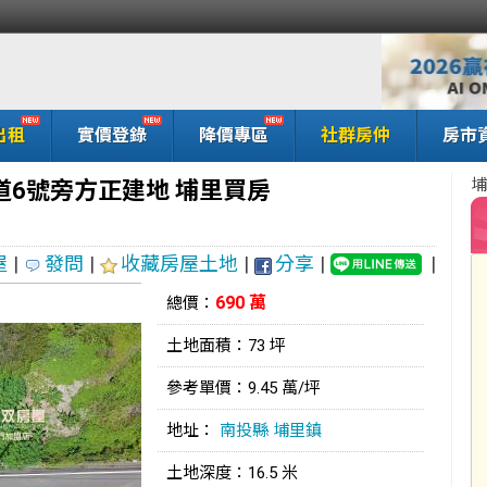
出租
實價登錄
降價專區
社群房仲
房市
埔
道6號旁方正建地 埔里買房
屋
|
發問
|
收藏房屋土地
|
分享
|
|
690 萬
總價：
土地面積：73 坪
參考單價：9.45 萬/坪
地址：
南投縣
埔里鎮
土地深度：16.5 米