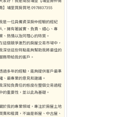
大家好！我是南投埔里【埔里房仲喬
喬】埔里買房買地 0978837355
我是一位具備資深房仲經驗的經紀
人，擁有著誠實、負責、細心、專
業、熱情以及同理心的特質。
在這個競爭激烈的房屋交易市場中，
我深信這些特點能夠幫助我將最佳的
服務帶給我的客戶。
透過多年的經驗，能夠提供客戶最準
確、最專業的意見和建議。
我深知負責任的態度在整個交易過程
中的重要性，並以此為基礎。
關於我的專業領域，專注於房屋土地
買賣和租賃，不論是新屋、中古屋、