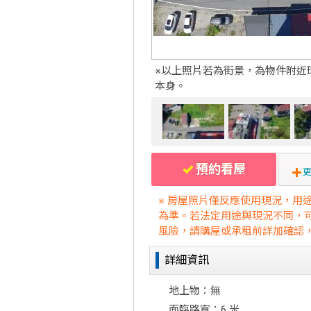
※以上照片若為街景，為物件附近
本身。
預約看屋
更
※ 房屋照片僅反應使用現況，用
為準。若法定用途與現況不同，
風險，請購屋或承租前詳加確認
詳細資訊
地上物：無
面臨路寬：6 米