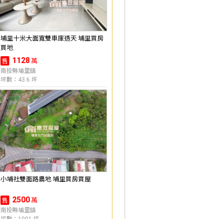
埔里十米大面寬雙車庫透天 埔里買房
買地
1128
萬
售
南投縣埔里鎮
坪數：43.6 坪
小埔社雙面路農地 埔里買房買屋
2500
萬
售
南投縣埔里鎮