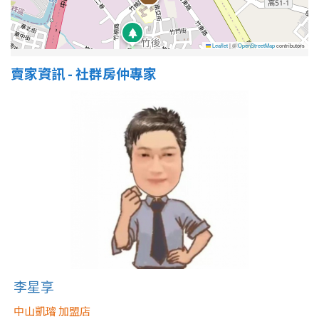
1樓
2樓
金門連江
3樓
4樓
Leaflet
|
©
OpenStreetMap
contributors
賣家資訊 - 社群房仲專家
5~10樓
11~20樓
21樓以上
~
樓
格局
不拘
1房
2房
3房
李星享
4房
5房以上
中山凱璿 加盟店