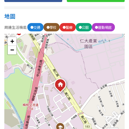
南投縣
不拘
20坪以下
雲林縣
地圖
20~30 坪
30~40 坪
嘉義市
周邊生活機能
交通
學校
醫療
公園
運動場館
40~50 坪
50~60 坪
嘉義縣
+
−
60~70 坪
70~80 坪
台南市
高雄市
80坪以上
澎湖縣
~
坪
屏東縣
樓層
台東縣
不拘
地下室
花蓮縣