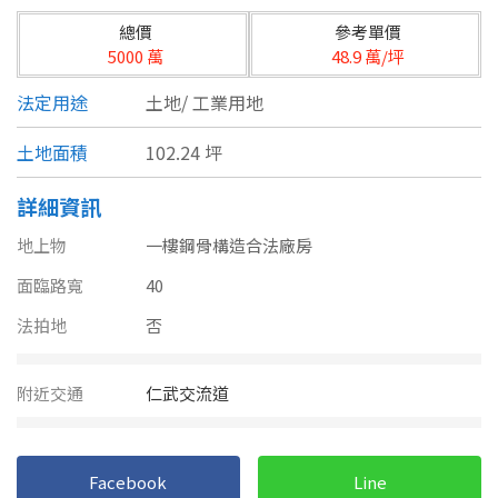
台北市
總價
參考單價
基隆市
5000 萬
48.9 萬/坪
法定用途
土地/
工業用地
新北市
土地面積
102.24 坪
宜蘭縣
類型(可複選)
桃園市
詳細資訊
不拘
公寓
電梯大樓
套房
地上物
一樓鋼骨構造合法廠房
新竹市
面臨路寬
40
別墅
透天厝
樓中樓
華廈
新竹縣
法拍地
否
農舍
辦公
店面
工廠
苗栗縣
附近交通
仁武交流道
台中市
廠辦
倉庫
土地
其他
彰化縣
Facebook
Line
坪數