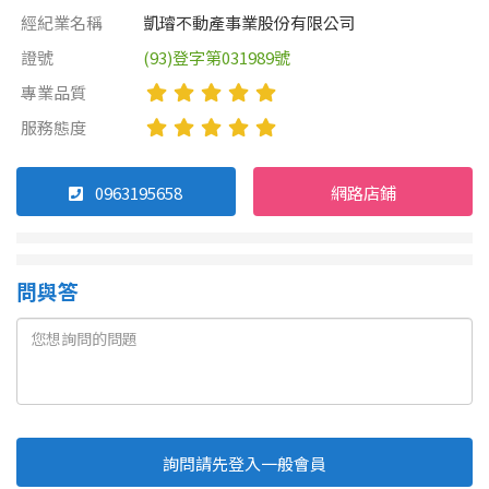
經紀業名稱
凱璿不動產事業股份有限公司
證號
(93)登字第031989號
屋齡
專業品質
不拘
5 年以下
服務態度
5-10 年
10-20 年
0963195658
網路店鋪
20-30 年
30-40 年
40 年以上
問與答
售價
詢問請先登入一般會員