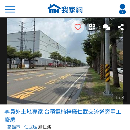
搜尋
熱門關鍵字
2026 台北降價好屋限量釋出
2026 新北降價好屋限量釋出
2026 台中降價好屋限量釋出
2026 台南降價好屋限量釋出
2026 高雄降價好屋限量釋出
縣市
區域
李員外土地專家 台積電楠梓廠仁武交流道旁甲工
不限
不限
廠房
高雄市
仁武區
鳳仁路