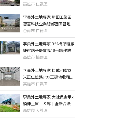
高雄市 仁武區
李員外土地專家 新田工業區
智慧科技企業總部園區基地
台南市 仁德區
李員外土地專家 R22橋頭糖廠
捷運站旁優質臨15米路建地
高雄市 橋頭區
李員外土地專家 仁武✅臨12
米正仁雄路✅方正建地收租店
面
高雄市 仁武區
李員外土地專家 大社保舍甲x
楠梓土庫｜Ｓ廊｜全新合法甲
工廠房１
高雄市 大社區