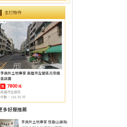
主打物件
李員外土地專家 高雄市左營區元帝路
金店面
7800
萬
售
高雄市左營區
坪數：166.95 坪
更多好屋推薦
李員外土地專家 恆春山湖海|