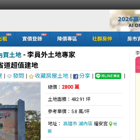
出租
實價登錄
降價專區
社群房仲
房市
李
-
李員外土地專家
內買土地
省道超值建地
屋
|
發問
|
收藏房屋土地
|
分享
|
|
2800 萬
總價：
土地面積：482.91 坪
參考單價：5.8 萬/坪
地址：
高雄市
湖內區
福安宮
地
圖