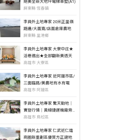
絕美全新大地坪電梯車墅(A1)
屏東縣 恆春鎮
李員外土地專家 20米正里嶺
路邊/大面寬/店面倉庫農地
屏東縣 里港鄉
李員外土地專家 大寮中庄★
活巷進出★全部翻新美透天
高雄市 大寮區
李員外土地專家 近阿蓮市區/
三面臨路/美農地有水有電
高雄市 阿蓮區
李員外土地專家 驚天動地｜
實登行情｜黃線捷運機廠旁都
內農地
高雄市 鳥松區
李員外土地專家 仁武近仁雄
商圈新重劃區優質方正建地