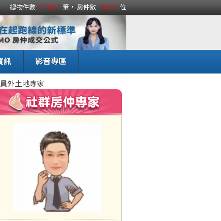
總物件數:
111621
筆， 房仲數:
15327
位
資訊
影音專區
員外土地專家