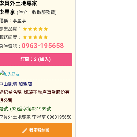
李員外土地專家
李星享
(仲介，收取服務費)
暱稱：
李星享
專業品質：
服務態度：
0963-195658
房仲電話：
訂閱：2 (加入)
中山凱璿 加盟店
經紀業名稱: 凱璿不動產事業股份有
限公司
證號: (93)登字第031989號
李員外土地專家 李星享 0963195658
我家粉絲團