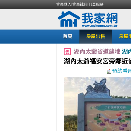
會員登入
|
會員註冊
|
刊登服務
首頁
房屋出售
房屋
湖內太爺省道建地
湖
湖內太爺福安宮旁鄰近
預約看