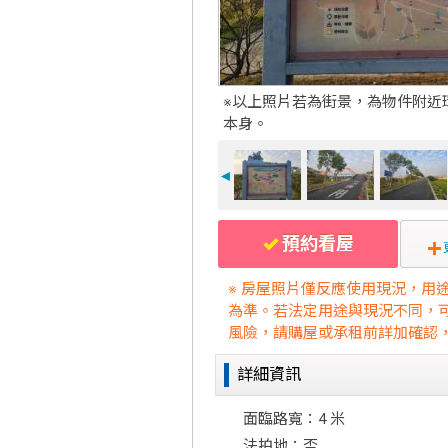
※以上照片若為街景，為物件附近
本身。
◄
預約看屋
※ 房屋照片僅反應使用現況，用
為準。若法定用途與現況不同，
風險，請購屋或承租前詳加確認
詳細資訊
面臨路寬：4 米
法拍地：否