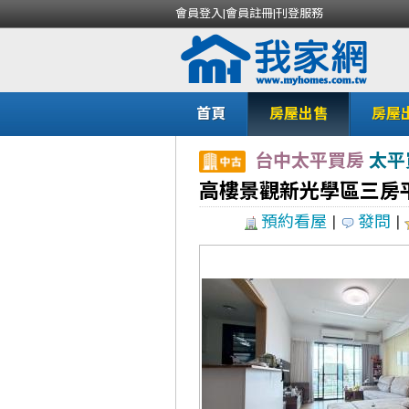
會員登入
|
會員註冊
|
刊登服務
首頁
房屋出售
房屋
台中太平買房
太平
高樓景觀新光學區三房
預約看屋
|
發問
|