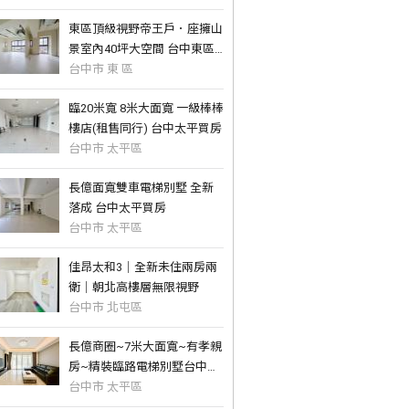
東區頂級視野帝王戶．座擁山
景室內40坪大空間 台中東區
買房
台中市 東 區
臨20米寬 8米大面寬 一級棒棒
樓店(租售同行) 台中太平買房
台中市 太平區
長億面寬雙車電梯別墅 全新
落成 台中太平買房
台中市 太平區
佳昂太和3｜全新未住兩房兩
衛｜朝北高樓層無限視野
台中市 北屯區
長億商圈~7米大面寬~有孝親
房~精裝臨路電梯別墅台中太
平買房
台中市 太平區