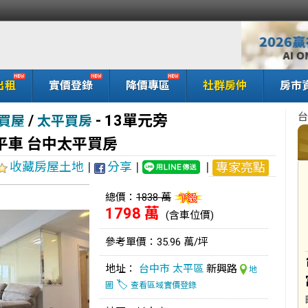
出租
實價登錄
降價專區
社群房仲
房市
台
/
-
13單元旁
買屋
太平買房
平車 台中太平買房
收藏房屋土地
|
分享
|
|
專家亮點
總價：
1838 萬
1798 萬
(含車位價)
參考單價：35.96 萬/坪
地址：
台中市
太平區
新興路
地
🏷️
圖
查看區域實價登錄