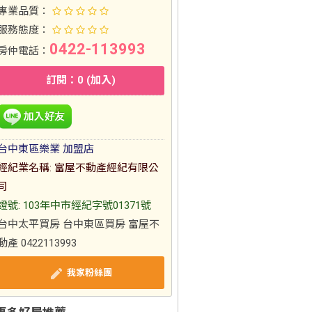
專業品質：
服務態度：
0422-113993
房仲電話：
訂閱：0 (加入)
台中東區樂業 加盟店
經紀業名稱: 富屋不動產經紀有限公
司
證號: 103年中市經紀字號01371號
台中太平買房 台中東區買房 富屋不
動產 0422113993
我家粉絲團