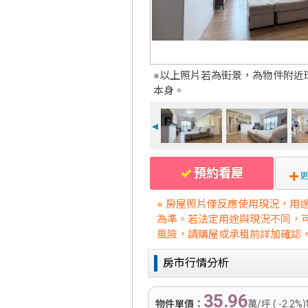
※以上照片若為街景，為物件附近
本身。
◄
預約看屋
更
※ 房屋照片僅反應使用現況，用
為準。若法定用途與現況不同，
風險，請購屋或承租前詳加確認
房市行情分析
35.96
物件單價：
萬/坪 ( -2.2%)