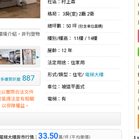
社區：村上森
格局： 3房(室) 2廳 2衛
總坪數：50 坪
(包含車位面積)
環境介紹，非刊登物
樓別/樓高： 11樓 / 14樓
屋齡：12 年
►
法定用途：住家用
形式/類型：住宅/
電梯大樓
887
多優質好屋:
車位：坡道平面式
途以實際合法文件
可能違法並有相關
電梯：有
，以保障權益。
33.50
電梯大樓房市行情：
萬/坪 (平均單價)