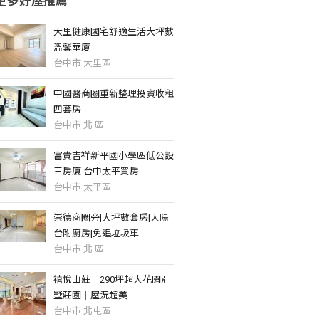
更多好屋推薦
大里健康國宅舒適生活大坪數
溫馨華廈
台中市 大里區
中國醫商圈重新整理投資收租
四套房
台中市 北 區
富貴吉祥新平國小學區低公設
三房廈 台中太平買房
台中市 太平區
崇德商圈旁|大坪數套房|大陽
台附廚房|免追垃圾車
台中市 北 區
禧悅山莊｜290坪超大花園別
墅莊園｜屋況超美
台中市 北屯區