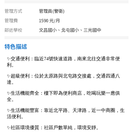
南投縣
不拘
20坪以下
管理方式
管理員(警衛)
雲林縣
管理費
1590 元/月
20~30 坪
30~40 坪
嘉義市
鄰近學校
文昌國小、北屯國小、三光國中
40~50 坪
50~60 坪
嘉義縣
特色描述
60~70 坪
70~80 坪
台南市
高雄市
80坪以上
澎湖縣
~
坪
屏東縣
樓層
台東縣
不拘
地下室
花蓮縣