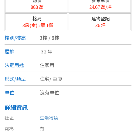
總價
參考單價
台北市
888 萬
24.67 萬/坪
基隆市
格局
建物登記
3房(室) 2廳 1衛
36 坪
新北市
樓別/樓高
3樓 / 8樓
宜蘭縣
屋齡
32 年
類型(可複選)
桃園市
法定用途
住家用
不拘
公寓
電梯大樓
套房
新竹市
形式/類型
住宅/
華廈
別墅
透天厝
樓中樓
華廈
新竹縣
車位
沒有車位
農舍
辦公
店面
工廠
苗栗縣
詳細資訊
台中市
廠辦
倉庫
土地
其他
社區
生活物語
彰化縣
電梯
有
坪數