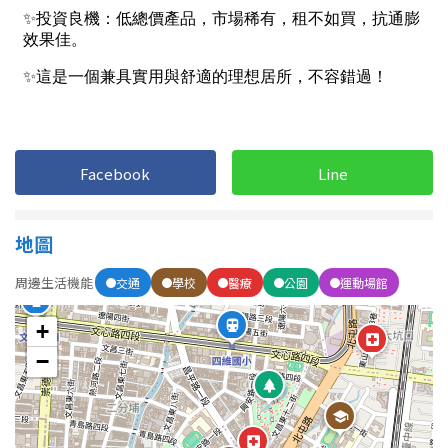
1樓
2樓
金門連江
3樓
4樓
5~10樓
11~20樓
21樓以上
Facebook
Line
~
樓
地圖
周邊生活機能
格局
交通
學校
醫療
公園
運動場館
不拘
1房
+
−
2房
3房
4房
5房以上