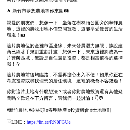
1樓
2樓
金門連江
3樓
4樓
5~10樓
11~20樓
21樓以上
~
樓
格局
不拘
1房
2房
3房
4房
5房以上