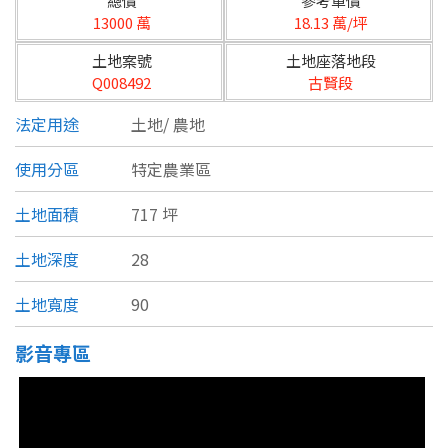
總價
參考單價
台北市
13000 萬
18.13 萬/坪
基隆市
土地案號
土地座落地段
Q008492
古賢段
新北市
法定用途
土地/
農地
宜蘭縣
使用分區
特定農業區
類型(可複選)
桃園市
土地面積
717 坪
不拘
公寓
電梯大樓
套房
新竹市
土地深度
28
別墅
透天厝
樓中樓
華廈
新竹縣
土地寬度
90
農舍
辦公
店面
工廠
苗栗縣
影音專區
台中市
廠辦
倉庫
土地
其他
彰化縣
坪數