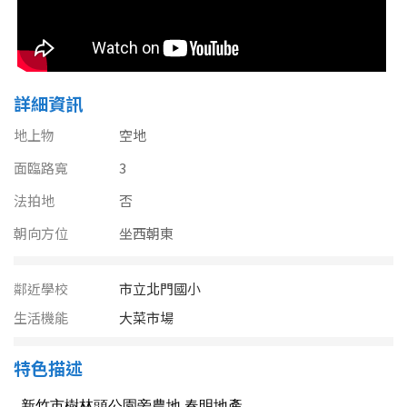
南投縣
不拘
20坪以下
雲林縣
20~30 坪
30~40 坪
嘉義市
詳細資訊
40~50 坪
50~60 坪
嘉義縣
地上物
空地
60~70 坪
70~80 坪
台南市
面臨路寬
3
法拍地
否
高雄市
80坪以上
朝向方位
坐西朝東
澎湖縣
~
坪
鄰近學校
市立北門國小
屏東縣
生活機能
大菜市場
樓層
台東縣
不拘
地下室
特色描述
花蓮縣