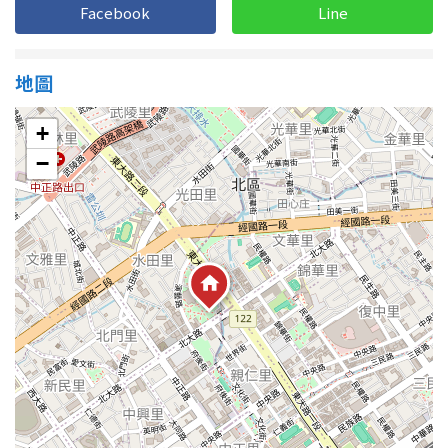
Facebook
Line
地圖
+
−