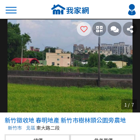
搜尋
熱門關鍵字
2026 台北降價好屋限量釋出
2026 新北降價好屋限量釋出
2026 台中降價好屋限量釋出
2026 台南降價好屋限量釋出
2026 高雄降價好屋限量釋出
縣市
區域
新竹徵收地 春明地產 新竹市樹林頭公園旁農地
不限
不限
新竹市
北區
東大路二段