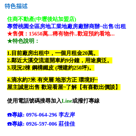
南投縣
特色描述
不拘
20坪以下
雲林縣
20~30 坪
30~40 坪
嘉義市
40~50 坪
50~60 坪
嘉義縣
60~70 坪
70~80 坪
台南市
高雄市
80坪以上
澎湖縣
~
坪
屏東縣
樓層
台東縣
不拘
地下室
花蓮縣