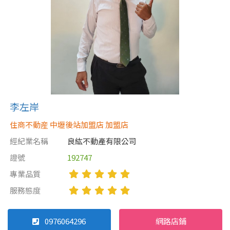
李左岸
住商不動産 中壢後站加盟店 加盟店
經紀業名稱
良紘不動產有限公司
證號
192747
專業品質
服務態度
0976064296
網路店鋪