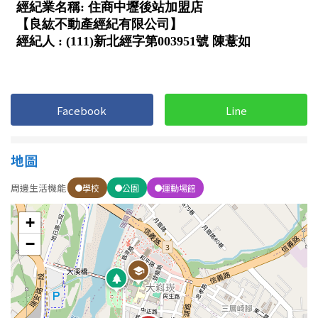
1樓
2樓
金門連江
3樓
4樓
5~10樓
11~20樓
Facebook
Line
21樓以上
~
樓
地圖
周邊生活機能
學校
公園
運動場館
格局
+
不拘
1房
−
2房
3房
4房
5房以上