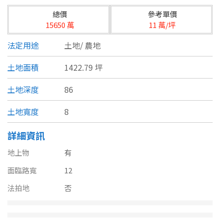
台北市
總價
參考單價
基隆市
15650 萬
11 萬/坪
法定用途
土地/
農地
新北市
土地面積
1422.79 坪
宜蘭縣
類型(可複選)
土地深度
86
桃園市
不拘
公寓
電梯大樓
套房
土地寬度
8
新竹市
別墅
透天厝
樓中樓
華廈
新竹縣
詳細資訊
地上物
有
農舍
辦公
店面
工廠
苗栗縣
面臨路寬
12
台中市
廠辦
倉庫
土地
其他
法拍地
否
彰化縣
坪數