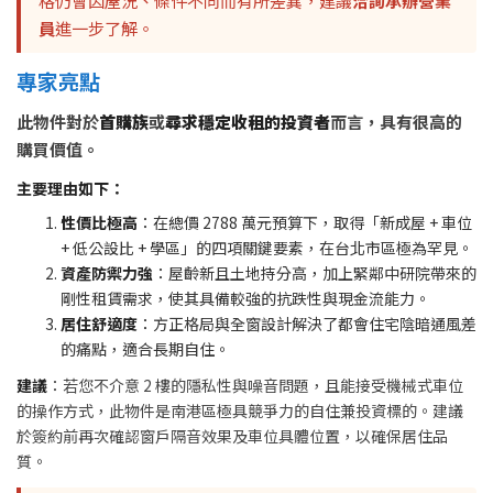
格仍會因屋況、條件不同而有所差異，建議
洽詢承辦營業
員
進一步了解。
專家亮點
此物件對於
首購族
或
尋求穩定收租的投資者
而言，具有很高的
購買價值。
主要理由如下：
性價比極高
：在總價 2788 萬元預算下，取得「新成屋 + 車位
+ 低公設比 + 學區」的四項關鍵要素，在台北市區極為罕見。
資產防禦力強
：屋齡新且土地持分高，加上緊鄰中研院帶來的
剛性租賃需求，使其具備較強的抗跌性與現金流能力。
居住舒適度
：方正格局與全窗設計解決了都會住宅陰暗通風差
的痛點，適合長期自住。
建議
：若您不介意 2 樓的隱私性與噪音問題，且能接受機械式車位
的操作方式，此物件是南港區極具競爭力的自住兼投資標的。建議
於簽約前再次確認窗戶隔音效果及車位具體位置，以確保居住品
質。