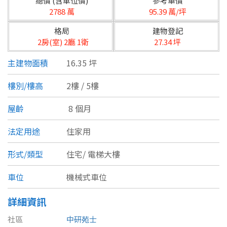
總價 (含車位價)
參考單價
台北市
2788 萬
95.39 萬/坪
基隆市
格局
建物登記
2房(室) 2廳 1衛
27.34 坪
新北市
主建物面積
16.35 坪
宜蘭縣
樓別/樓高
2樓 / 5樓
類型(可複選)
桃園市
屋齡
8 個月
不拘
公寓
電梯大樓
套房
新竹市
法定用途
住家用
別墅
透天厝
樓中樓
華廈
新竹縣
形式/類型
住宅/
電梯大樓
農舍
辦公
店面
工廠
苗栗縣
車位
機械式車位
台中市
廠辦
倉庫
土地
其他
詳細資訊
彰化縣
社區
中研苑士
坪數