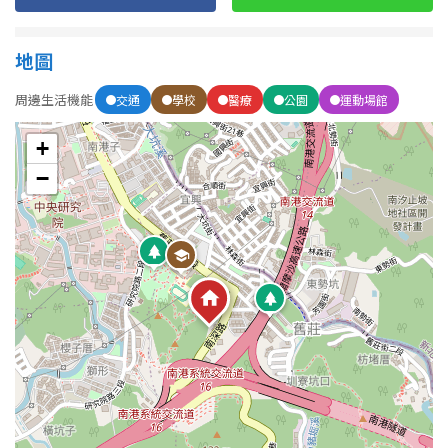
地圖
周邊生活機能
交通
學校
醫療
公園
運動場館
+
−