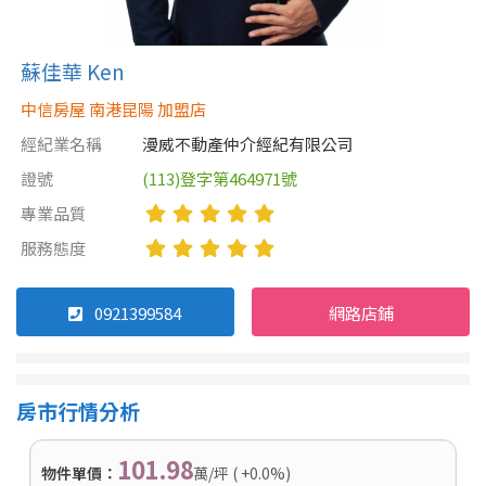
蘇佳華 Ken
中信房屋 南港昆陽 加盟店
經紀業名稱
漫威不動產仲介經紀有限公司
證號
(113)登字第464971號
專業品質
服務態度
0921399584
網路店鋪
房市行情分析
101.98
物件單價：
萬/坪 ( +0.0%)