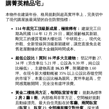
1樓
2樓
金門連江
3樓
4樓
5~10樓
11~20樓
21樓以上
~
樓
格局
不拘
1房
2房
3房
4房
5房以上