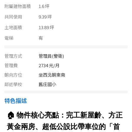
南投縣
附屬建物面積
1.6 坪
不拘
20坪以下
雲林縣
共同使用
9.39 坪
20~30 坪
30~40 坪
土地面積
13.89 坪
嘉義市
電梯
有
40~50 坪
50~60 坪
嘉義縣
60~70 坪
70~80 坪
台南市
管理方式
管理員(警衛)
管理費
2734 元/月
高雄市
80坪以上
朝向方位
坐西北朝東南
澎湖縣
鄰近學校
舊庄國小
~
坪
屏東縣
特色描述
樓層
台東縣
不拘
地下室
花蓮縣