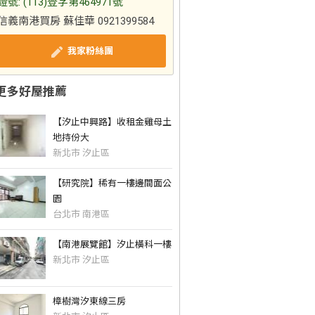
證號: (113)登字第464971號
信義南港買房 蘇佳華 0921399584
我家粉絲團
更多好屋推薦
【汐止中興路】收租金雞母土
地持份大
新北市 汐止區
【研究院】稀有一樓邊間面公
園
台北市 南港區
【南港展覽館】汐止橫科一樓
新北市 汐止區
樟樹灣汐東線三房