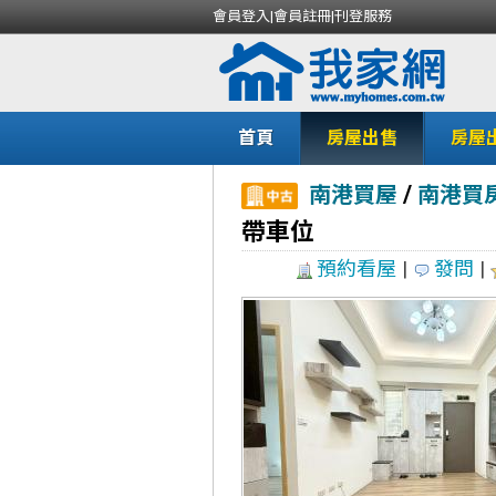
會員登入
|
會員註冊
|
刊登服務
首頁
房屋出售
房屋
/
南港買屋
南港買
帶車位
預約看屋
|
發問
|