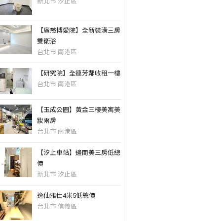
新北市 汐止區
【廣慈博愛院】全新裝潢三房
雙衛浴
台北市 南港區
【研究院】全連芳鄰收租一樓
台北市 南港區
【玉成公園】黃金三樓美寓美
妝兩房
台北市 南港區
【汐止車站】邊間美三房低總
價
新北市 汐止區
逸仙雅仕4米5低總價
台北市 信義區