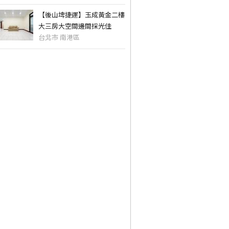
【後山埤捷運】玉成黃金二樓
大三房大空間邊間採光佳
台北市 南港區