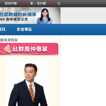
總物件數:
111996
筆， 房仲數:
15331
位
資訊
影音專區
義南港買房