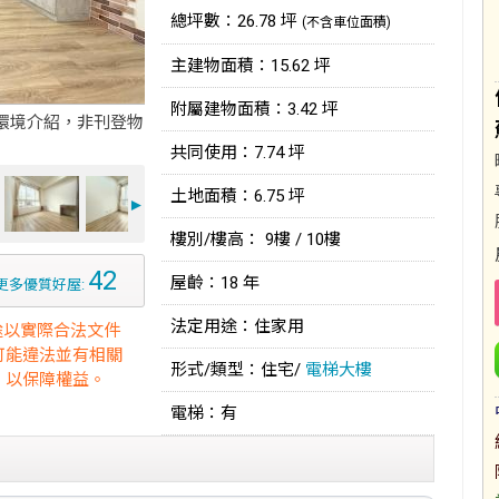
總坪數：26.78 坪
(不含車位面積)
主建物面積：15.62 坪
附屬建物面積：3.42 坪
環境介紹，非刊登物
共同使用：7.74 坪
土地面積：6.75 坪
►
樓別/樓高： 9樓 / 10樓
42
屋齡：18 年
更多優質好屋:
法定用途：住家用
途以實際合法文件
可能違法並有相關
形式/類型：住宅/
電梯大樓
，以保障權益。
電梯：有