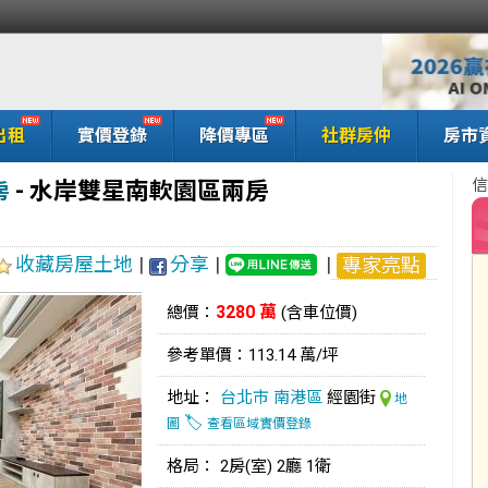
出租
實價登錄
降價專區
社群房仲
房市
信
-
水岸雙星南軟園區兩房
房
收藏房屋土地
|
分享
|
|
專家亮點
3280 萬
總價：
(含車位價)
參考單價：113.14 萬/坪
地址：
台北市
南港區
經園街
地
🏷️
圖
查看區域實價登錄
格局： 2房(室) 2廳 1衛