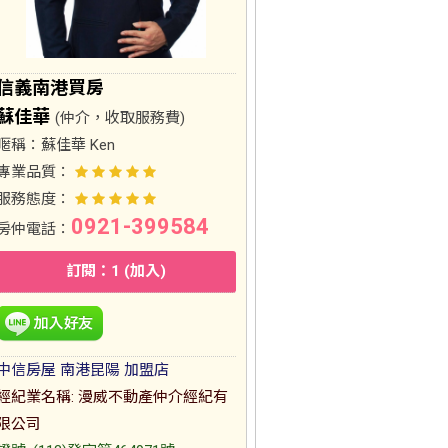
信義南港買房
蘇佳華
(仲介，收取服務費)
暱稱：
蘇佳華 Ken
專業品質：
服務態度：
0921-399584
房仲電話：
訂閱：1 (加入)
中信房屋 南港昆陽 加盟店
經紀業名稱: 漫威不動產仲介經紀有
限公司