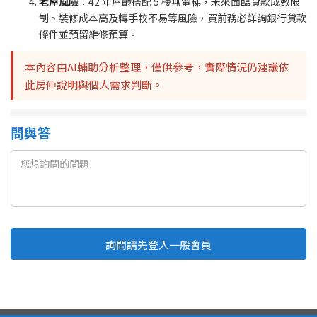
老屋風險
：42 年屋齡搭配 5 樓無電梯，未來面臨貸款成數限
制、裝修成本高及轉手較不易等風險，買前務必詳詢銀行貸款
條件並預留維修預算。
本內容由AI輔助分析整理，僅供參考，實際情況仍建議依
此房仲說明與個人需求判斷。
問與答
詢問請先登入一般會員
Line
Fb
複製連結