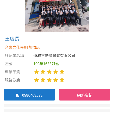
王店長
台慶文化崇明 加盟店
經紀業名稱
連城不動產開發有限公司
證號
100年163371號
專業品質
服務態度
0986468538
網路店鋪