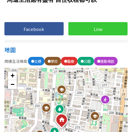
1樓
2樓
金門連江
3樓
4樓
Facebook
Line
5~10樓
11~20樓
21樓以上
地圖
周邊生活機能
交通
學校
醫療
公園
運動場館
~
樓
+
格局
−
不拘
1房
2房
3房
4房
5房以上