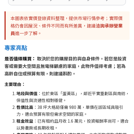
本圖表依實價登錄資料整理，提供市場行情參考；實際價
格仍會因屋況、條件不同而有所差異，建議
洽詢承辦營業
員
進一步了解。
專家亮點
是否值得購買：
取決於您的購屋目的與自身條件。若您是投資
客或需要大空間且無電梯顧慮的家庭，此物件值得考慮；若為
高齡自住或預算有限，則建議斟酌。
主要理由：
地段與價值
：位於東區「蛋黃區」，鄰近平實重劃區與南紡，
保值性與流通性相對穩健。
性價比高
：38 坪大格局僅需 980 萬，單價在該區域具吸引
力，適合預算有限但需求空間的家庭。
租金效益
：已有租約且月收 1.6 萬元，投資報酬率尚可，適合
以房養房或長期收租。