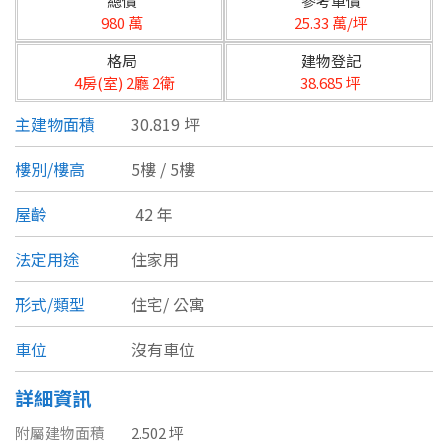
總價
參考單價
台北市
980 萬
25.33 萬/坪
基隆市
格局
建物登記
4房(室) 2廳 2衛
38.685 坪
新北市
主建物面積
30.819 坪
宜蘭縣
樓別/樓高
5樓 / 5樓
類型(可複選)
桃園市
屋齡
42 年
不拘
公寓
電梯大樓
套房
新竹市
法定用途
住家用
別墅
透天厝
樓中樓
華廈
新竹縣
形式/類型
住宅/
公寓
農舍
辦公
店面
工廠
苗栗縣
車位
沒有車位
台中市
廠辦
倉庫
土地
其他
詳細資訊
彰化縣
附屬建物面積
2.502 坪
坪數