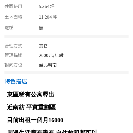
南投縣
共同使用
5.364 坪
不拘
20坪以下
雲林縣
土地面積
11.204 坪
20~30 坪
30~40 坪
電梯
無
嘉義市
40~50 坪
50~60 坪
嘉義縣
管理方式
其它
60~70 坪
70~80 坪
台南市
管理描述
2000元/年繳
朝向方位
坐北朝南
高雄市
80坪以上
特色描述
澎湖縣
~
坪
屏東縣
樓層
台東縣
不拘
地下室
花蓮縣