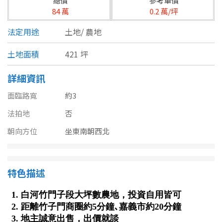
總價
參考單價
台北市
84 萬
0.2 萬/坪
基隆市
法定用途
土地/
農地
新北市
土地面積
421 坪
宜蘭縣
詳細資訊
類型(可複選)
桃園市
面臨路寬
約3
不拘
公寓
電梯大樓
套房
新竹市
法拍地
否
朝向方位
坐東南朝西北
別墅
透天厝
樓中樓
華廈
新竹縣
農舍
辦公
店面
工廠
苗栗縣
特色描述
台中市
廠辦
倉庫
土地
其他
彰化縣
坪數