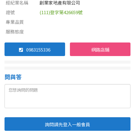
經紀業名稱
創業家地產有限公司
證號
(111)登字第426659號
屋齡
專業品質
不拘
5 年以下
服務態度
5-10 年
10-20 年
0983155336
網路店鋪
20-30 年
30-40 年
問與答
40 年以上
售價
詢問請先登入一般會員