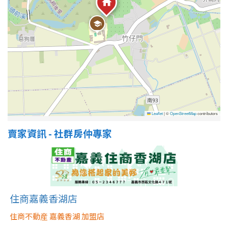
1樓
2樓
金門連江
3樓
4樓
5~10樓
11~20樓
21樓以上
~
樓
Leaflet
|
©
OpenStreetMap
contributors
賣家資訊 - 社群房仲專家
格局
不拘
1房
2房
3房
住商嘉義香湖店
住商不動産 嘉義香湖 加盟店
4房
5房以上