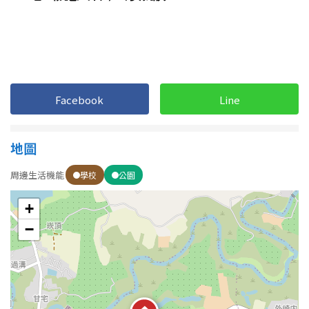
南投縣
不拘
20坪以下
雲林縣
20~30 坪
30~40 坪
嘉義市
40~50 坪
50~60 坪
嘉義縣
Facebook
Line
60~70 坪
70~80 坪
台南市
地圖
高雄市
80坪以上
周邊生活機能
學校
公園
澎湖縣
~
坪
+
屏東縣
−
樓層
台東縣
不拘
地下室
花蓮縣