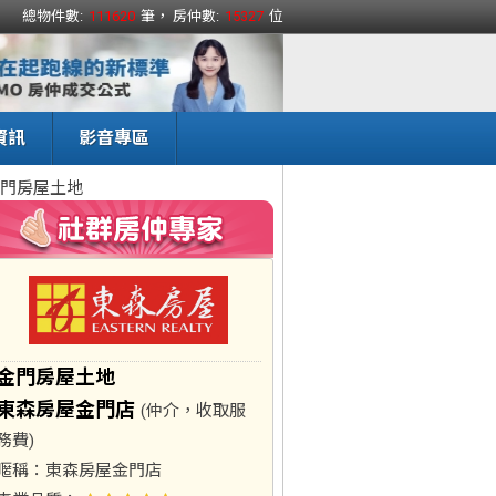
總物件數:
111620
筆， 房仲數:
15327
位
資訊
影音專區
門房屋土地
金門房屋土地
東森房屋金門店
(仲介，收取服
務費)
暱稱：
東森房屋金門店