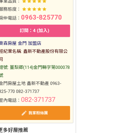
專業品質：
服務態度：
0963-825770
房仲電話：
訂閱：4 (加入)
東森房屋 金門 加盟店
經紀業名稱: 鑫新不動產股份有限公
司
證號: 董梨卿(114)金門縣字第000078
號
金門房屋土地 鑫新不動產 0963-
825-770 082-371737
082-371737
室內電話：
我家粉絲團
更多好屋推薦