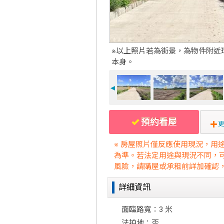
※以上照片若為街景，為物件附近
本身。
◄
預約看屋
更
※ 房屋照片僅反應使用現況，用
為準。若法定用途與現況不同，
風險，請購屋或承租前詳加確認
詳細資訊
面臨路寬：3 米
法拍地：否