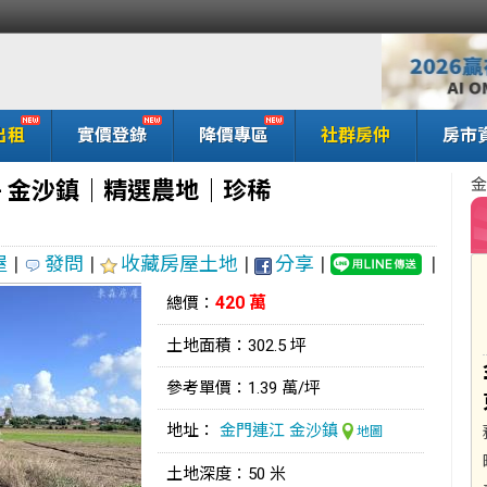
出租
實價登錄
降價專區
社群房仲
房市
金
-
金沙鎮｜精選農地｜珍稀
屋
|
發問
|
收藏房屋土地
|
分享
|
|
420 萬
總價：
土地面積：302.5 坪
參考單價：1.39 萬/坪
地址：
金門連江
金沙鎮
地圖
土地深度：50 米