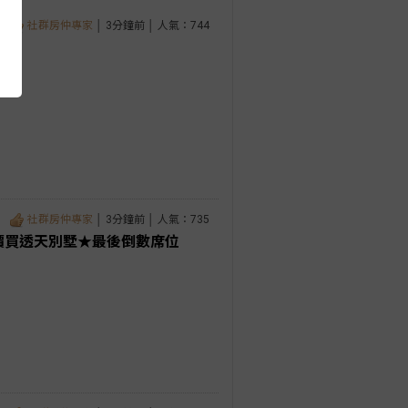
社群房仲專家
│ 3分鐘前 │ 人氣：744
1
社群房仲專家
│ 3分鐘前 │ 人氣：735
價買透天別墅★最後倒數席位