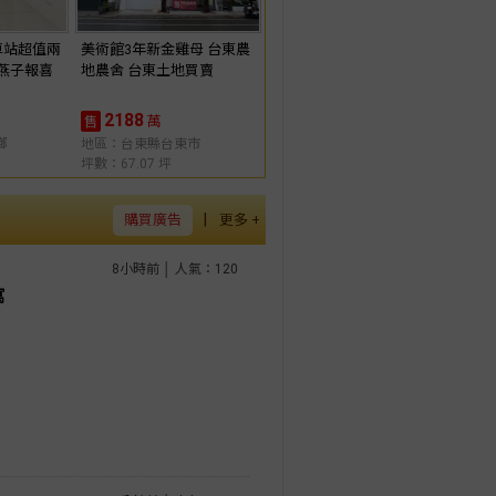
車站超值兩
美術館3年新金雞母 台東農
 燕子報喜
地農舍 台東土地買賣
2188
萬
售
鄉
地區：台東縣台東市
坪數：67.07 坪
|
購買廣告
更多 +
8小時前 │ 人氣：120
寓