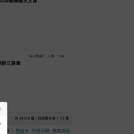
G05低總價大三房
14小時前 │ 人氣：144
屋齡三房車
共 89318 筆 / 目前顯示第 1 -15 筆
市
排序：
預設▼
刊登日期
價格高低