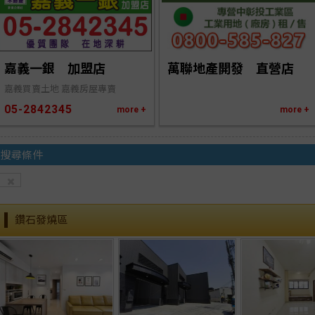
萬聯地產開發　直營店
嘉義一銀　加盟店
嘉義買賣土地 嘉義房屋專賣
05-2842345
more +
more +
搜尋條件
鑽石發燒區