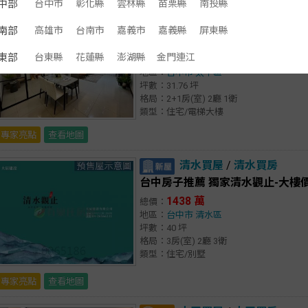
中部
台中市
彰化縣
雲林縣
苗栗縣
南投縣
太平買屋
/
太平買房
南部
高雄市
台南市
嘉義市
嘉義縣
屏東縣
台中房子推薦 新光特區臻藏質感2+
8
東部
台東縣
花蓮縣
澎湖縣
金門連江
1098 萬
總價：
目前降
%
地區：
台中市
太平區
坪數：31.76 坪
格局：2+1房(室) 2廳 1衛
類型：住宅/電梯大樓
專家亮點
查看地圖
清水買屋
/
清水買房
台中房子推薦 獨家清水觀止-大樓
1438 萬
總價：
地區：
台中市
清水區
坪數：40 坪
格局：3房(室) 2廳 3衛
類型：住宅/別墅
專家亮點
查看地圖