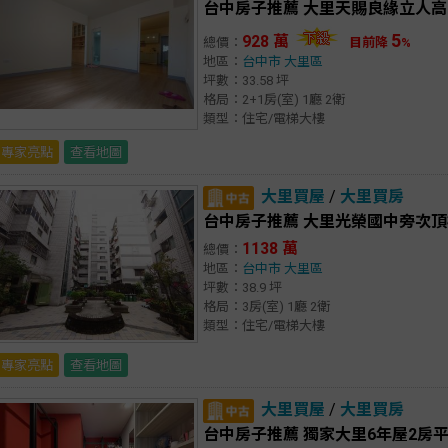
台中房子推薦 大里天賜良緣立人高
5
928 萬
總價：
目前降
%
地區：
台中市
大里區
坪數：33.58 坪
格局：2+1房(室) 1廳 2衛
類型：住宅/電梯大樓
專家亮點
查看地圖
大里買屋
/
大里買房
台中房子推薦 大里光榮國中旁次頂
1138 萬
總價：
地區：
台中市
大里區
坪數：38.9 坪
格局：3房(室) 1廳 2衛
類型：住宅/電梯大樓
專家亮點
查看地圖
大里買屋
/
大里買房
台中房子推薦 獨家大里6年屋2房平