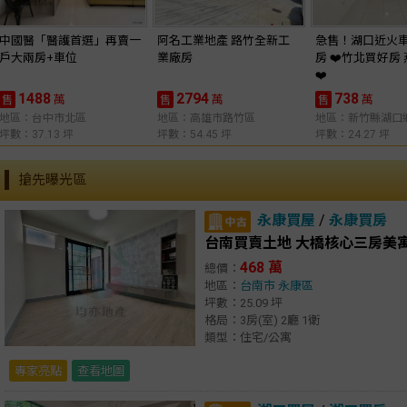
中國醫「醫護首選」再賣一
阿名工業地產 路竹全新工
急售！湖口近火
戶大兩房+車位
業廠房
房 ❤️竹北買好房
❤️
1488
2794
738
萬
萬
萬
售
售
售
地區：台中市北區
地區：高雄市路竹區
地區：新竹縣湖口
坪數：37.13 坪
坪數：54.45 坪
坪數：24.27 坪
搶先曝光區
永康買屋
/
永康買房
台南買賣土地 大橋核心三房美
468 萬
總價：
地區：
台南市
永康區
坪數：25.09 坪
格局：3房(室) 2廳 1衛
類型：住宅/公寓
專家亮點
查看地圖