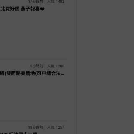
37分鐘前 │ 人氣：482
北買好房 燕子報喜❤️
5小時前 │ 人氣：280
桃園土地專家 張聖諺 新屋(大路邊)雙面路美農地(可申請合法設施農舍)
38分鐘前 │ 人氣：257