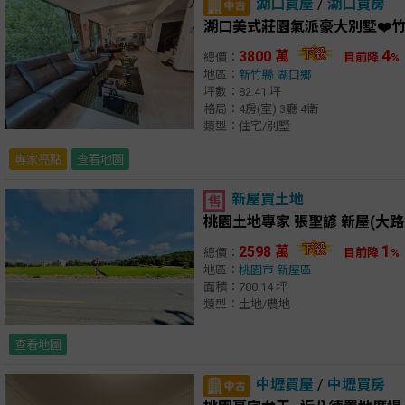
湖口買屋
/
湖口買房
湖口美式莊園氣派豪大別墅❤️竹
4
3800 萬
總價：
目前降
%
地區：
新竹縣
湖口鄉
坪數：82.41 坪
格局：4房(室) 3廳 4衛
類型：住宅/別墅
專家亮點
查看地圖
新屋買土地
1
2598 萬
總價：
目前降
%
地區：
桃園市
新屋區
面積：780.14 坪
類型：土地/農地
查看地圖
中壢買屋
/
中壢買房