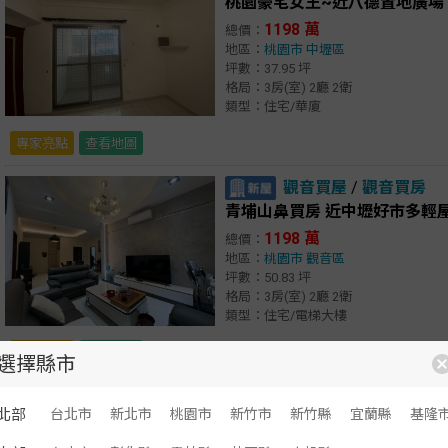
桃園豪宅女王~近八德置地廣場 
1198 萬
總價：
地區：
桃園市
中壢區
坪數：37.95 坪
格局：3房(室) 2廳 2衛
類型：住宅/華廈
專家亮點
查看地圖
觀音買屋
/
觀音買房
青埔山鼻買房 近中壢好市多輕
1198 萬
總價：
地區：
桃園市
觀音區
坪數：50.83 坪
格局：3房(室) 2廳 2衛
類型：住宅/電梯大樓
專家亮點
查看地圖
選擇縣市
房屋列表
北部
台北市
新北市
桃園市
新竹市
新竹縣
宜蘭縣
基隆
顯示：
文字
圖文