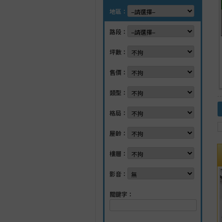
地區：
路段：
坪數：
售價：
類型：
格局：
屋齡：
樓層：
影音：
關鍵字：