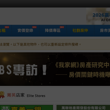
出租
實價登錄
降價專區
社群房仲
房市
法瀏覽。以下是其他物件，也可以重新設定條件搜尋。
家網房屋買賣