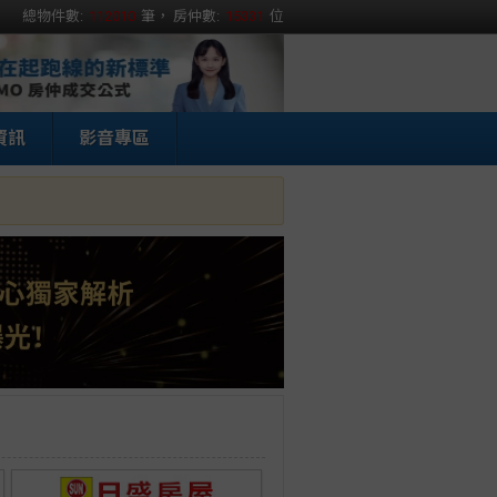
總物件數:
112010
筆， 房仲數:
15331
位
資訊
影音專區