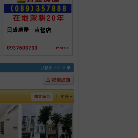
日盛房屋　直營店
0937600733
more +
共搜出
89318
筆
降價通知
|
購買廣告
更多 +