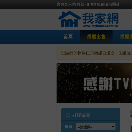
會員登入
|
會員註冊
|
刊登服務
|
目標縣市
首頁
房屋出售
房屋
您點選的物件
已下架或已成交
，因此無
我
好屋搜尋
縣市：