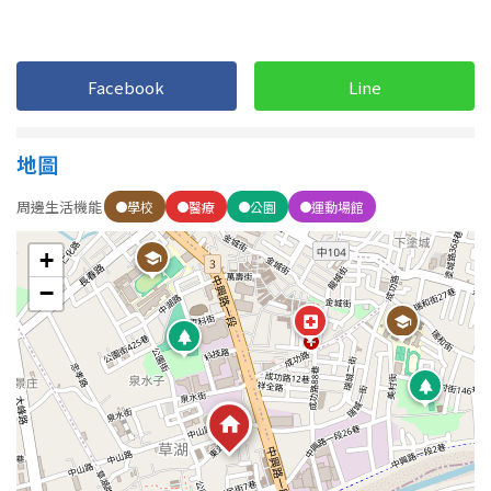
Facebook
Line
地圖
周邊生活機能
學校
醫療
公園
運動場館
+
−