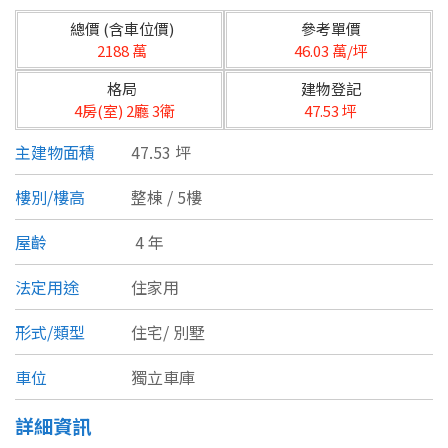
台北市
總價 (含車位價)
參考單價
基隆市
2188 萬
46.03 萬/坪
格局
建物登記
新北市
4房(室) 2廳 3衛
47.53 坪
宜蘭縣
主建物面積
47.53 坪
類型(可複選)
桃園市
樓別/樓高
整棟 / 5樓
不拘
公寓
電梯大樓
套房
新竹市
屋齡
4 年
別墅
透天厝
樓中樓
華廈
新竹縣
法定用途
住家用
農舍
辦公
店面
工廠
苗栗縣
形式/類型
住宅/
別墅
台中市
廠辦
倉庫
土地
其他
車位
獨立車庫
彰化縣
詳細資訊
坪數