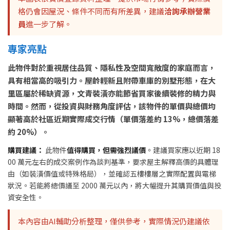
格仍會因屋況、條件不同而有所差異，建議
洽詢承辦營業
員
進一步了解。
專家亮點
此物件對於重視居住品質、隱私性及空間寬敞度的家庭而言，
具有相當高的吸引力。屋齡輕新且附帶車庫的別墅形態，在大
里區屬於稀缺資源，文青裝潢亦能節省買家後續裝修的精力與
時間。然而，從投資與財務角度評估，該物件的單價與總價均
顯著高於社區近期實際成交行情（單價落差約 13%，總價落差
約 20%）。
購買建議：
此物件
值得購買，但需強烈議價
。建議買家應以近期 18
00 萬元左右的成交案例作為談判基準，要求屋主解釋高價的具體理
由（如裝潢價值或特殊格局），並確認五樓樓層之實際配置與電梯
狀況。若能將總價議至 2000 萬元以內，將大幅提升其購買價值與投
資安全性。
本內容由AI輔助分析整理，僅供參考，實際情況仍建議依