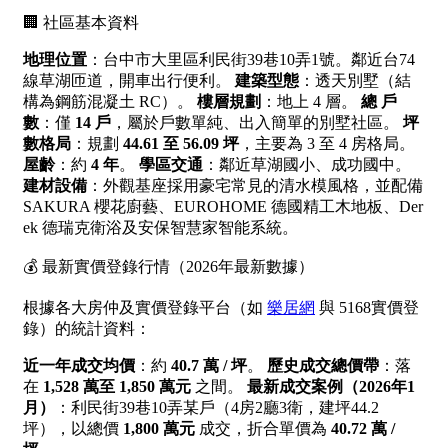
1樓
2樓
金門連江
3樓
4樓
5~10樓
11~20樓
21樓以上
~
樓
格局
不拘
1房
2房
3房
4房
5房以上