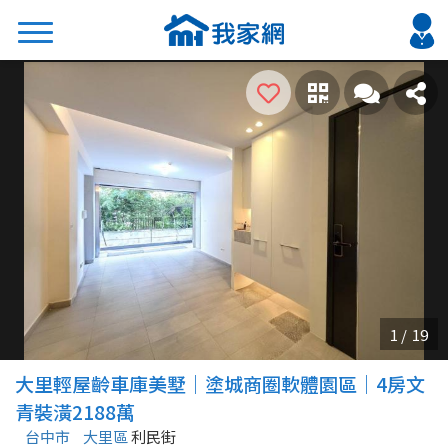
搜尋
熱門關鍵字
2026 台北降價好屋限量釋出
2026 新北降價好屋限量釋出
2026 台中降價好屋限量釋出
2026 台南降價好屋限量釋出
2026 高雄降價好屋限量釋出
縣市
區域
大里輕屋齡車庫美墅｜塗城商圈軟體園區｜4房文
不限
不限
青裝潢2188萬
台中市
大里區
利民街