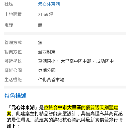
南投縣
社區
元心沐東湖
不拘
20坪以下
土地面積
雲林縣
21.69 坪
20~30 坪
30~40 坪
電梯
無
嘉義市
40~50 坪
50~60 坪
嘉義縣
管理方式
無
朝向方位
坐西朝東
60~70 坪
70~80 坪
台南市
鄰近學校
草湖國小、 大里高中國中部、 成功國中
高雄市
80坪以上
鄰近公園
東湖公園
生活機能
澎湖縣
仁化黃昏市場
~
坪
屏東縣
特色描述
樓層
台東縣
不拘
地下室
花蓮縣